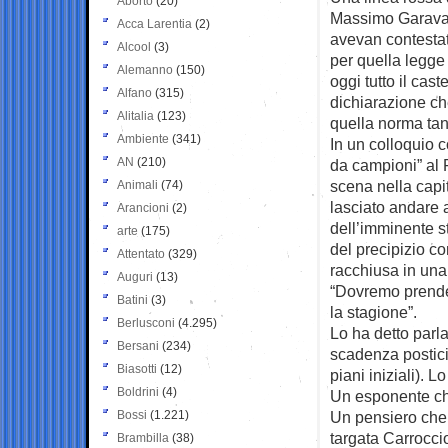
Aborto
(20)
Massimo Garavagl
Acca Larentia
(2)
avevan contestat
Alcool
(3)
per quella legge 
Alemanno
(150)
oggi tutto il cas
Alfano
(315)
dichiarazione ch
Alitalia
(123)
quella norma tant
Ambiente
(341)
In un colloquio 
AN
(210)
da campioni” al F
scena nella capit
Animali
(74)
lasciato andare a
Arancioni
(2)
dell’imminente st
arte
(175)
del precipizio c
Attentato
(329)
racchiusa in una 
Auguri
(13)
“Dovremo prender
Batini
(3)
la stagione”.
Berlusconi
(4.295)
Lo ha detto parl
Bersani
(234)
scadenza postici
Biasotti
(12)
piani iniziali). 
Boldrini
(4)
Un esponente che
Bossi
(1.221)
Un pensiero che v
targata Carrocci
Brambilla
(38)