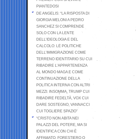
PIANTEDOSI
DE ANGELIS: “LA RISPOSTA DI
GIORGIA MELONI A PEDRO
SANCHEZ SI COMPRENDE
SOLO CON LA LENTE
DELL’IDEOLOGIA E DEL
CALCOLO: LE POLITICHE
DELL’IMMIGRAZIONE COME
TERRENO IDENTITARIO SU CUI
RIBADIRE L’APPARTENENZA
AL MONDO MAGA E COME
CONTINUAZIONE DELLA
POLITICA INTERNA CON ALTRI
MEZZI. INSOMMA, TRUMP CUI
RIBADIRE FEDELTÀ, VOX CUI
DARE SOSTEGNO, VANNACCI
CUI TOGLIERE SPAZIO”
“CRISTO NON ABITA NEI
PALAZZI DEL POTERE, MA SI
IDENTIFICA CON CHI È
AFFAMATO, FORESTIERO O