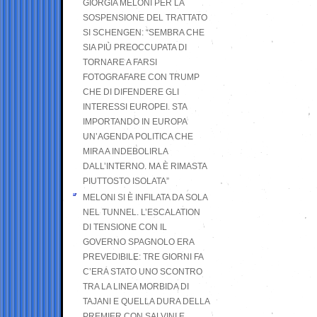
GIORGIA MELONI PER LA
SOSPENSIONE DEL TRATTATO
SI SCHENGEN: “SEMBRA CHE
SIA PIÙ PREOCCUPATA DI
TORNARE A FARSI
FOTOGRAFARE CON TRUMP
CHE DI DIFENDERE GLI
INTERESSI EUROPEI. STA
IMPORTANDO IN EUROPA
UN’AGENDA POLITICA CHE
MIRA A INDEBOLIRLA
DALL’INTERNO. MA È RIMASTA
PIUTTOSTO ISOLATA”
MELONI SI È INFILATA DA SOLA
NEL TUNNEL. L’ESCALATION
DI TENSIONE CON IL
GOVERNO SPAGNOLO ERA
PREVEDIBILE: TRE GIORNI FA
C’ERA STATO UNO SCONTRO
TRA LA LINEA MORBIDA DI
TAJANI E QUELLA DURA DELLA
PREMIER CON SALVINI E