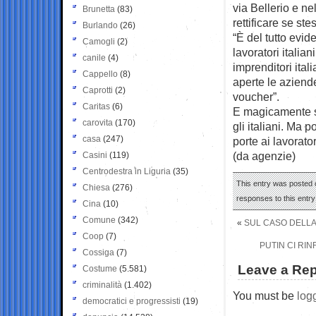
via Bellerio e n
Brunetta
(83)
rettificare se ste
Burlando
(26)
“È del tutto evid
Camogli
(2)
lavoratori italia
canile
(4)
imprenditori ita
Cappello
(8)
aperte le aziend
Caprotti
(2)
voucher”.
Caritas
(6)
E magicamente si
carovita
(170)
gli italiani. Ma
casa
(247)
porte ai lavorato
(da agenzie)
Casini
(119)
Centrodestra in Liguria
(35)
This entry was posted 
Chiesa
(276)
responses to this entr
Cina
(10)
Comune
(342)
«
SUL CASO DELLA 
Coop
(7)
PUTIN CI RIN
Cossiga
(7)
Leave a Rep
Costume
(5.581)
criminalità
(1.402)
You must be
log
democratici e progressisti
(19)