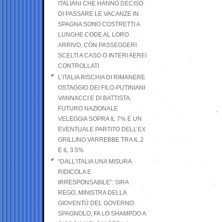
ITALIANI CHE HANNO DECISO
DI PASSARE LE VACANZE IN
SPAGNA SONO COSTRETTI A
LUNGHE CODE AL LORO
ARRIVO, CON PASSEGGERI
SCELTI A CASO O INTERI AEREI
CONTROLLATI
L’ITALIA RISCHIA DI RIMANERE
OSTAGGIO DEI FILO-PUTINIANI
VANNACCI E DI BATTISTA.
FUTURO NAZIONALE
VELEGGIA SOPRA IL 7% E UN
EVENTUALE PARTITO DELL’EX
GRILLINO VARREBBE TRA IL 2
E IL 3.5%
“DALL’ITALIA UNA MISURA
RIDICOLA E
IRRESPONSABILE”: SIRA
REGO, MINISTRA DELLA
GIOVENTÙ DEL GOVERNO
SPAGNOLO, FA LO SHAMPOO A