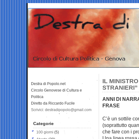
IL MINISTR
Destra di Popolo.net
STRANIERI”
Circolo Genovese di Cultura e
Politica
ANNI DI NARR
Diretto da Riccardo Fucile
FRASE
Scrivici: destradipopolo@gmail.com
C’è un sottile co
Categorie
(soprattutto quan
che fare con i pr
100 giorni
(5)
Una linea rossa 