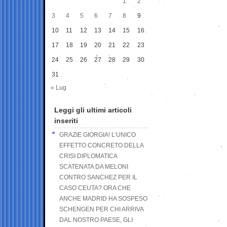
1
2
3
4
5
6
7
8
9
10
11
12
13
14
15
16
17
18
19
20
21
22
23
24
25
26
27
28
29
30
31
« Lug
Leggi gli ultimi articoli
inseriti
GRAZIE GIORGIA! L’UNICO
EFFETTO CONCRETO DELLA
CRISI DIPLOMATICA
SCATENATA DA MELONI
CONTRO SANCHEZ PER IL
CASO CEUTA? ORA CHE
ANCHE MADRID HA SOSPESO
SCHENGEN PER CHI ARRIVA
DAL NOSTRO PAESE, GLI