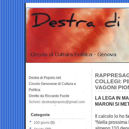
RAPPRESAGL
Destra di Popolo.net
COLLEGI: PI
Circolo Genovese di Cultura e
VAGONI PIO
Politica
Diretto da Riccardo Fucile
LA LEGA IN M
Scrivici: destradipopolo@gmail.com
MARONI SI ME
Categorie
Il calcolo lo ho 
“Nella
prossima 
100 giorni
(5)
almeno 110 deput