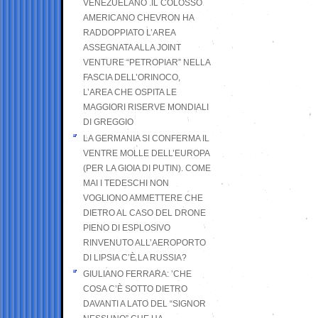
VENEZUELANO .IL COLOSSO
AMERICANO CHEVRON HA
RADDOPPIATO L’AREA
ASSEGNATA ALLA JOINT
VENTURE “PETROPIAR” NELLA
FASCIA DELL’ORINOCO,
L’AREA CHE OSPITA LE
MAGGIORI RISERVE MONDIALI
DI GREGGIO
LA GERMANIA SI CONFERMA IL
VENTRE MOLLE DELL’EUROPA
(PER LA GIOIA DI PUTIN). COME
MAI I TEDESCHI NON
VOGLIONO AMMETTERE CHE
DIETRO AL CASO DEL DRONE
PIENO DI ESPLOSIVO
RINVENUTO ALL’AEROPORTO
DI LIPSIA C’È LA RUSSIA?
GIULIANO FERRARA: ’CHE
COSA C’È SOTTO DIETRO
DAVANTI A LATO DEL “SIGNOR