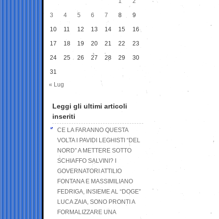
1
2
3
4
5
6
7
8
9
10
11
12
13
14
15
16
17
18
19
20
21
22
23
24
25
26
27
28
29
30
31
« Lug
Leggi gli ultimi articoli
inseriti
CE LA FARANNO QUESTA
VOLTA I PAVIDI LEGHISTI “DEL
NORD” A METTERE SOTTO
SCHIAFFO SALVINI? I
GOVERNATORI ATTILIO
FONTANA E MASSIMILIANO
FEDRIGA, INSIEME AL “DOGE”
LUCA ZAIA, SONO PRONTI A
FORMALIZZARE UNA