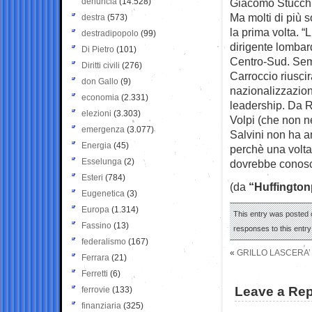
denuncia
(14.528)
Giacomo Stucchi
Ma molti di più s
destra
(573)
la prima volta. “
destradipopolo
(99)
dirigente lombard
Di Pietro
(101)
Centro-Sud. Semp
Diritti civili
(276)
Carroccio riuscir
don Gallo
(9)
nazionalizzazion
economia
(2.331)
leadership. Da R
elezioni
(3.303)
Volpi (che non n
emergenza
(3.077)
Salvini non ha a
Energia
(45)
perchè una volta
Esselunga
(2)
dovrebbe conosce
Esteri
(784)
(da
“Huffington
Eugenetica
(3)
Europa
(1.314)
This entry was posted o
Fassino
(13)
responses to this entr
federalismo
(167)
«
GRILLO LASCERA’
Ferrara
(21)
Ferretti
(6)
Leave a Rep
ferrovie
(133)
finanziaria
(325)