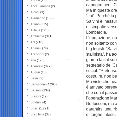
Aborto
(20)
capogiro per il C
Acca Larentia
(2)
Ma in queste ore
Alcool
(3)
“chi”. Perchè la
Alemanno
(150)
Salvini è: nessun
Alfano
(315)
di simpatie vers
Alitalia
(123)
Lombardia.
Ambiente
(341)
L’epurazione, du
AN
(210)
non soltanto con 
big legisti. “Sal
Animali
(74)
stalinista”, ha 
Arancioni
(2)
giorno fa sul suo
arte
(175)
segretario del C
Attentato
(329)
social. “Preferis
Auguri
(13)
costruire, non per
Batini
(3)
Ma visto che nean
Berlusconi
(4.295)
è arrivato peren
Bersani
(234)
che con il passa
Biasotti
(12)
l’operazione Maro
Boldrini
(4)
Berlusconi, ma a
Bossi
(1.221)
garantirsi una ‘r
di larghe intese.
Brambilla
(38)