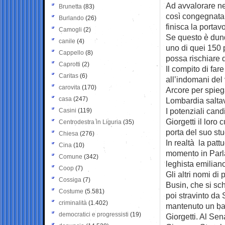
Ad avvalorare nel
Brunetta
(83)
così congegnata, 
Burlando
(26)
finisca la portav
Camogli
(2)
Se questo è dunq
canile
(4)
uno di quei 150 
Cappello
(8)
possa rischiare 
Caprotti
(2)
Il compito di far
Caritas
(6)
all’indomani del 
carovita
(170)
Arcore per spieg
casa
(247)
Lombardia saltav
I potenziali cand
Casini
(119)
Giorgetti il loro
Centrodestra in Liguria
(35)
porta del suo st
Chiesa
(276)
In realtà la patt
Cina
(10)
momento in Parla
Comune
(342)
leghista emilian
Coop
(7)
Gli altri nomi di
Cossiga
(7)
Busin, che si sc
Costume
(5.581)
poi stravinto da
criminalità
(1.402)
mantenuto un bas
democratici e progressisti
(19)
Giorgetti. Al Sen