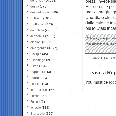
denuncia
(14.528)
prezzi invece si
Per non dire poi 
destra
(573)
prezzi, raggiunge 
destradipopolo
(99)
Uno Stato che su
Di Pietro
(101)
dalle caldaie in
Diritti civili
(276)
più lo Stato inca
don Gallo
(9)
economia
(2.331)
This entry was posted o
elezioni
(3.303)
any responses to this 
emergenza
(3.077)
site.
Energia
(45)
«
NASCE LA BAN
Esselunga
(2)
Esteri
(784)
Leave a Rep
Eugenetica
(3)
Europa
(1.314)
You must be
log
Fassino
(13)
federalismo
(167)
Ferrara
(21)
Ferretti
(6)
ferrovie
(133)
finanziaria
(325)