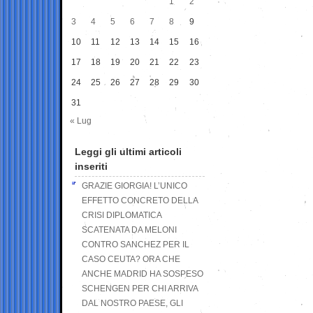
1
2
3
4
5
6
7
8
9
10
11
12
13
14
15
16
17
18
19
20
21
22
23
24
25
26
27
28
29
30
31
« Lug
Leggi gli ultimi articoli
inseriti
GRAZIE GIORGIA! L’UNICO
EFFETTO CONCRETO DELLA
CRISI DIPLOMATICA
SCATENATA DA MELONI
CONTRO SANCHEZ PER IL
CASO CEUTA? ORA CHE
ANCHE MADRID HA SOSPESO
SCHENGEN PER CHI ARRIVA
DAL NOSTRO PAESE, GLI