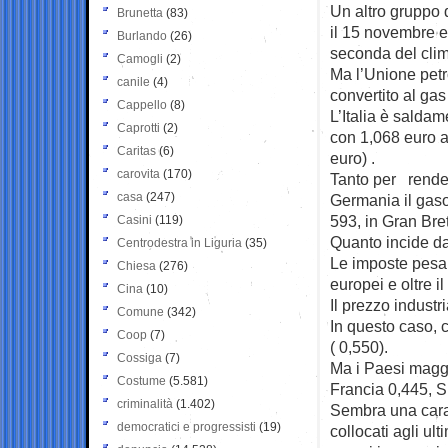
Un altro gruppo 
Brunetta
(83)
il 15 novembre e 
Burlando
(26)
seconda del cli
Camogli
(2)
Ma l’Unione petro
canile
(4)
convertito al gas 
Cappello
(8)
L’Italia è salda
Caprotti
(2)
con 1,068 euro a
Caritas
(6)
euro) .
carovita
(170)
Tanto per renderv
casa
(247)
Germania il gasol
593, in Gran Bre
Casini
(119)
Quanto incide da 
Centrodestra in Liguria
(35)
Le imposte pesano
Chiesa
(276)
europei e oltre i
Cina
(10)
Il prezzo industr
Comune
(342)
In questo caso, c
Coop
(7)
( 0,550).
Cossiga
(7)
Ma i Paesi maggi
Costume
(5.581)
Francia 0,445, 
criminalità
(1.402)
Sembra una caratt
democratici e progressisti
(19)
collocati agli ul