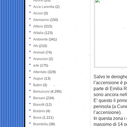
Aborto
(20)
Acca Larentia
(2)
Alcool
(3)
Alemanno
(150)
Alfano
(315)
Alitalia
(123)
Ambiente
(341)
AN
(210)
Animali
(74)
Arancioni
(2)
arte
(175)
Attentato
(329)
Salvo le deroghe
Auguri
(13)
l’accensione è pr
Batini
(3)
parte di Emilia 
Berlusconi
(4.295)
sono ancora nelle
Bersani
(234)
E’ questo il prim
Biasotti
(12)
penisola (a Cune
Boldrini
(4)
l’accensione).
Bossi
(1.221)
In questa zona i 
massimo di 14 or
Brambilla
(38)