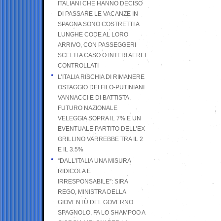
ITALIANI CHE HANNO DECISO
DI PASSARE LE VACANZE IN
SPAGNA SONO COSTRETTI A
LUNGHE CODE AL LORO
ARRIVO, CON PASSEGGERI
SCELTI A CASO O INTERI AEREI
CONTROLLATI
L’ITALIA RISCHIA DI RIMANERE
OSTAGGIO DEI FILO-PUTINIANI
VANNACCI E DI BATTISTA.
FUTURO NAZIONALE
VELEGGIA SOPRA IL 7% E UN
EVENTUALE PARTITO DELL’EX
GRILLINO VARREBBE TRA IL 2
E IL 3.5%
“DALL’ITALIA UNA MISURA
RIDICOLA E
IRRESPONSABILE”: SIRA
REGO, MINISTRA DELLA
GIOVENTÙ DEL GOVERNO
SPAGNOLO, FA LO SHAMPOO A