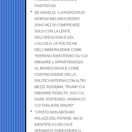
PIANTEDOSI
DE ANGELIS: “LA RISPOSTA DI
GIORGIA MELONI A PEDRO
SANCHEZ SI COMPRENDE
SOLO CON LA LENTE
DELL’IDEOLOGIA E DEL
CALCOLO: LE POLITICHE
DELL’IMMIGRAZIONE COME
TERRENO IDENTITARIO SU CUI
RIBADIRE L’APPARTENENZA
AL MONDO MAGA E COME
CONTINUAZIONE DELLA
POLITICA INTERNA CON ALTRI
MEZZI. INSOMMA, TRUMP CUI
RIBADIRE FEDELTÀ, VOX CUI
DARE SOSTEGNO, VANNACCI
CUI TOGLIERE SPAZIO”
“CRISTO NON ABITA NEI
PALAZZI DEL POTERE, MA SI
IDENTIFICA CON CHI È
AFFAMATO, FORESTIERO O