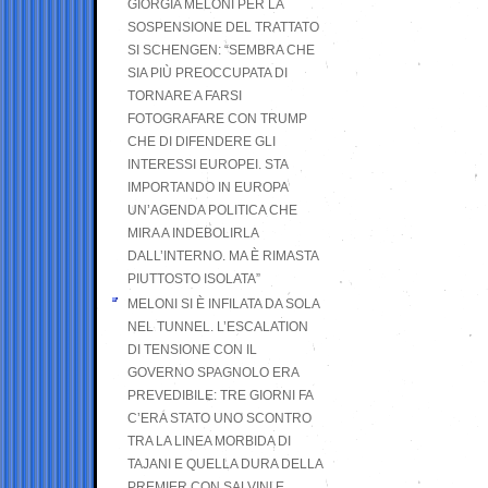
GIORGIA MELONI PER LA
SOSPENSIONE DEL TRATTATO
SI SCHENGEN: “SEMBRA CHE
SIA PIÙ PREOCCUPATA DI
TORNARE A FARSI
FOTOGRAFARE CON TRUMP
CHE DI DIFENDERE GLI
INTERESSI EUROPEI. STA
IMPORTANDO IN EUROPA
UN’AGENDA POLITICA CHE
MIRA A INDEBOLIRLA
DALL’INTERNO. MA È RIMASTA
PIUTTOSTO ISOLATA”
MELONI SI È INFILATA DA SOLA
NEL TUNNEL. L’ESCALATION
DI TENSIONE CON IL
GOVERNO SPAGNOLO ERA
PREVEDIBILE: TRE GIORNI FA
C’ERA STATO UNO SCONTRO
TRA LA LINEA MORBIDA DI
TAJANI E QUELLA DURA DELLA
PREMIER CON SALVINI E