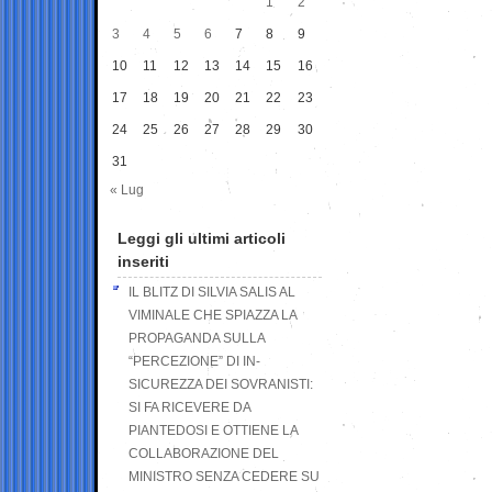
1
2
3
4
5
6
7
8
9
10
11
12
13
14
15
16
17
18
19
20
21
22
23
24
25
26
27
28
29
30
31
« Lug
Leggi gli ultimi articoli
inseriti
IL BLITZ DI SILVIA SALIS AL
VIMINALE CHE SPIAZZA LA
PROPAGANDA SULLA
“PERCEZIONE” DI IN-
SICUREZZA DEI SOVRANISTI:
SI FA RICEVERE DA
PIANTEDOSI E OTTIENE LA
COLLABORAZIONE DEL
MINISTRO SENZA CEDERE SU