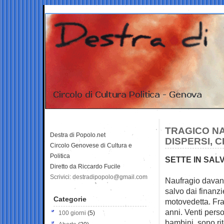
TRAGICO NA
Destra di Popolo.net
DISPERSI, 
Circolo Genovese di Cultura e
Politica
SETTE IN SAL
Diretto da Riccardo Fucile
Scrivici: destradipopolo@gmail.com
Naufragio davanti
salvo dai
finanzi
Categorie
motovedetta. Fra 
anni. Venti perso
100 giorni
(5)
bambini, sono rit