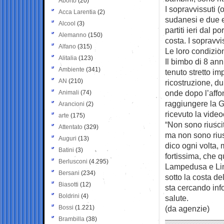
Aborto
(20)
I sopravvissuti (
Acca Larentia
(2)
sudanesi e due e
Alcool
(3)
partiti ieri dal p
Alemanno
(150)
costa. I sopravvis
Alfano
(315)
Le loro condizio
Alitalia
(123)
Il bimbo di 8 ann
Ambiente
(341)
tenuto stretto i
AN
(210)
ricostruzione, du
onde dopo l’affo
Animali
(74)
raggiungere la G
Arancioni
(2)
ricevuto la vide
arte
(175)
“Non sono riuscit
Attentato
(329)
ma non sono riusc
Auguri
(13)
dico ogni volta,
Batini
(3)
fortissima, che q
Berlusconi
(4.295)
Lampedusa e Lin
Bersani
(234)
sotto la costa de
Biasotti
(12)
sta cercando inf
Boldrini
(4)
salute.
Bossi
(1.221)
(da agenzie)
Brambilla
(38)