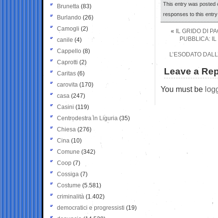
This entry was posted 
Brunetta
(83)
responses to this entr
Burlando
(26)
Camogli
(2)
«
IL GRIDO DI P
PUBBLICA: I
canile
(4)
Cappello
(8)
L’ESODATO DAL
Caprotti
(2)
Leave a Rep
Caritas
(6)
carovita
(170)
You must be
log
casa
(247)
Casini
(119)
Centrodestra in Liguria
(35)
Chiesa
(276)
Cina
(10)
Comune
(342)
Coop
(7)
Cossiga
(7)
Costume
(5.581)
criminalità
(1.402)
democratici e progressisti
(19)