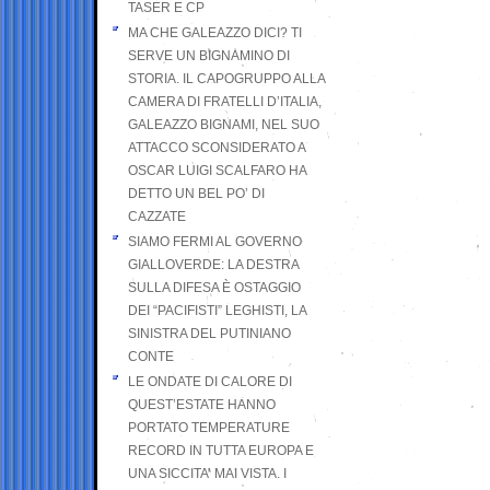
TASER E CP
MA CHE GALEAZZO DICI? TI
SERVE UN BIGNAMINO DI
STORIA. IL CAPOGRUPPO ALLA
CAMERA DI FRATELLI D’ITALIA,
GALEAZZO BIGNAMI, NEL SUO
ATTACCO SCONSIDERATO A
OSCAR LUIGI SCALFARO HA
DETTO UN BEL PO’ DI
CAZZATE
SIAMO FERMI AL GOVERNO
GIALLOVERDE: LA DESTRA
SULLA DIFESA È OSTAGGIO
DEI “PACIFISTI” LEGHISTI, LA
SINISTRA DEL PUTINIANO
CONTE
LE ONDATE DI CALORE DI
QUEST’ESTATE HANNO
PORTATO TEMPERATURE
RECORD IN TUTTA EUROPA E
UNA SICCITA’ MAI VISTA. I