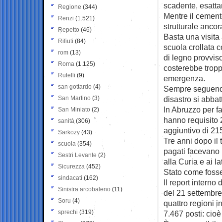
scadente, esatt
Regione
(344)
Mentre il cement
Renzi
(1.521)
strutturale ancor
Repetto
(46)
Basta una visita
Rifiuti
(84)
scuola crollata 
rom
(13)
di legno provviso
Roma
(1.125)
costerebbe tropp
Rutelli
(9)
emergenza.
san gottardo
(4)
Sempre seguendo 
San Martino
(3)
disastro si abbat
In Abruzzo per fa
San Miniato
(2)
hanno requisito 2
sanità
(306)
aggiuntivo di 215
Sarkozy
(43)
Tre anni dopo il 
scuola
(354)
pagati facevano 
Sestri Levante
(2)
alla Curia e ai la
Sicurezza
(452)
Stato come fosse
sindacati
(162)
Il report interno
Sinistra arcobaleno
(11)
del 21 settembre 
Soru
(4)
quattro regioni in
sprechi
(319)
7.467 posti: cioè