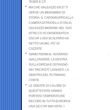
TASER E CP
MA CHE GALEAZZO DICI? TI
SERVE UN BIGNAMINO DI
STORIA. IL CAPOGRUPPO ALLA
CAMERA DI FRATELLI D’ITALIA,
GALEAZZO BIGNAMI, NEL SUO
ATTACCO SCONSIDERATO A
OSCAR LUIGI SCALFARO HA
DETTO UN BEL PO’ DI
CAZZATE
SIAMO FERMI AL GOVERNO
GIALLOVERDE: LA DESTRA
SULLA DIFESA È OSTAGGIO
DEI “PACIFISTI” LEGHISTI, LA
SINISTRA DEL PUTINIANO
CONTE
LE ONDATE DI CALORE DI
QUEST’ESTATE HANNO
PORTATO TEMPERATURE
RECORD IN TUTTA EUROPA E
UNA SICCITA’ MAI VISTA. I