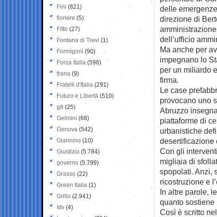
Fini
(821)
delle emergenze.
fioriere
(5)
direzione di Berto
amministrazione e
Fitto
(27)
dell’ufficio ammi
Fontana di Trevi
(1)
Ma anche per aver
Formigoni
(90)
impegnano lo Sta
Forza Italia
(596)
per un miliardo 
frana
(9)
firma.
Fratelli d'Italia
(291)
Le case prefabbri
Futuro e Libertà
(510)
provocano uno str
g8
(25)
Abruzzo insegna: 
Gelmini
(68)
piattaforme di ce
Genova
(542)
urbanistiche defin
desertificazione 
Giannino
(10)
Con gli intervent
Giustizia
(5.784)
migliaia di sfollat
governo
(5.799)
spopolati. Anzi, 
Grasso
(22)
ricostruzione e l
Green Italia
(1)
In altre parole, 
Grillo
(2.941)
quanto sostiene 
Idv
(4)
Così è scritto ne