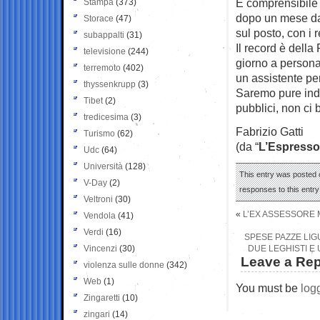
È comprensibile 
Stampa
(373)
dopo un mese dal 
Storace
(47)
sul posto, con i 
subappalti
(31)
Il record è della
televisione
(244)
giorno a persona
terremoto
(402)
un assistente per
thyssenkrupp
(3)
Saremo pure indi
Tibet
(2)
pubblici, non ci 
tredicesima
(3)
Fabrizio Gatti
Turismo
(62)
(da “
L’Espresso
Udc
(64)
Università
(128)
This entry was posted o
V-Day
(2)
responses to this entr
Veltroni
(30)
«
L’EX ASSESSORE 
Vendola
(41)
Verdi
(16)
SPESE PAZZE LIGU
Vincenzi
(30)
DUE LEGHISTI E
Leave a Rep
violenza sulle donne
(342)
Web
(1)
You must be
log
Zingaretti
(10)
zingari
(14)