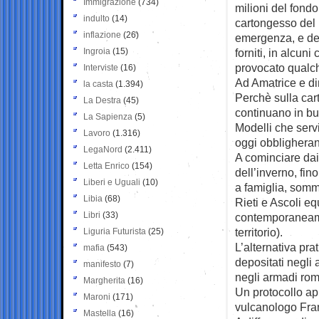
Immigrazione
(734)
milioni del fond
indulto
(14)
cartongesso del p
inflazione
(26)
emergenza, e del
Ingroia
(15)
forniti, in alcuni
provocato qualc
Interviste
(16)
Ad Amatrice e din
la casta
(1.394)
Perchè sulla cart
La Destra
(45)
continuano in bu
La Sapienza
(5)
Modelli che serv
Lavoro
(1.316)
oggi obbligherann
LegaNord
(2.411)
A cominciare dai t
Letta Enrico
(154)
dell’inverno, fi
Liberi e Uguali
(10)
a famiglia, somm
Libia
(68)
Rieti e Ascoli e
Libri
(33)
contemporaneamen
territorio).
Liguria Futurista
(25)
L’alternativa pra
mafia
(543)
depositati negli
manifesto
(7)
negli armadi rom
Margherita
(16)
Un protocollo app
Maroni
(171)
vulcanologo Franc
Mastella
(16)