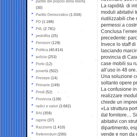
partito del popolo della libertà
La rapidità di in
(30)
moduli abitativi 
Partito Democratico
(1.034)
riutilizzabili ch
PD
(1.188)
permessi a costr
PdL
(2.781)
Conclusa l’emerg
pedofilia
(25)
precedente: parch
Pensioni
(129)
Invece lo staff 
Politica
(40.814)
lasciando marcir
provincia di Cas
polizia
(253)
case mobili su ru
Porto
(12)
all’uso in 48 ore.
povertà
(502)
Una soluzione co
Presepe
(14)
soltanto opere p
Primarie
(149)
La confusione in 
Prodi
(52)
realizzare moduli
Provincia
(139)
chiede un imprend
radici e valori
(3.682)
«La struttura po
RAI
(359)
dal fornitore… Si
rapine
(37)
abitativi con str
dipartimento, es
Razzismo
(1.410)
vende e non da c
Referendum
(200)