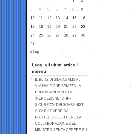
1
2
3
4
5
6
7
8
9
10
11
12
13
14
15
16
17
18
19
20
21
22
23
24
25
26
27
28
29
30
31
« Lug
Leggi gli ultimi articoli
inseriti
IL BLITZ DI SILVIA SALIS AL
VIMINALE CHE SPIAZZA LA
PROPAGANDA SULLA
“PERCEZIONE” DI IN-
SICUREZZA DEI SOVRANISTI:
SI FA RICEVERE DA
PIANTEDOSI E OTTIENE LA
COLLABORAZIONE DEL
MINISTRO SENZA CEDERE SU