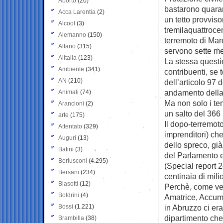
Aborto
(20)
bastarono quaran
Acca Larentia
(2)
un tetto provvisor
Alcool
(3)
tremilaquattroce
Alemanno
(150)
terremoto di Mar
Alfano
(315)
servono sette mes
Alitalia
(123)
La stessa questi
Ambiente
(341)
contribuenti, se 
AN
(210)
dell’articolo 97 
andamento della
Animali
(74)
Ma non solo i tem
Arancioni
(2)
un salto del 366 
arte
(175)
Il dopo-terremot
Attentato
(329)
imprenditori) ch
Auguri
(13)
dello spreco, gi
Batini
(3)
del Parlamento e
Berlusconi
(4.295)
(Special report 
Bersani
(234)
centinaia di milio
Biasotti
(12)
Perchè, come ve
Boldrini
(4)
Amatrice, Accumo
Bossi
(1.221)
in Abruzzo ci era
dipartimento che
Brambilla
(38)