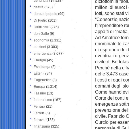
denuncia
(14.528)
diciottomila “sol
milioni di euro: i
destra
(573)
lotti, sono stati
destradipopolo
(99)
“Consorzio nazion
Di Pietro
(101)
l’imprenditore ro
Diritti civili
(276)
appalti di “mafia
don Gallo
(9)
Ad Amatrice forn
economia
(2.331)
rinominate le cas
elezioni
(3.303)
di esproprio dei 
emergenza
(3.077)
eventuali urgenze
Energia
(45)
civile di Bertolas
Esselunga
(2)
Perchè nella cif
delle 3.473 case
Esteri
(784)
I costi di oggi c
Eugenetica
(3)
domani degli sfol
Europa
(1.314)
Come hanno evide
Fassino
(13)
Corte dei conti 
federalismo
(167)
emergenze sottra
Ferrara
(21)
prevenzione dei 
Ferretti
(6)
civile, Fabrizio 
ferrovie
(133)
Curcio per esser
finanziaria
(325)
personale di Gui