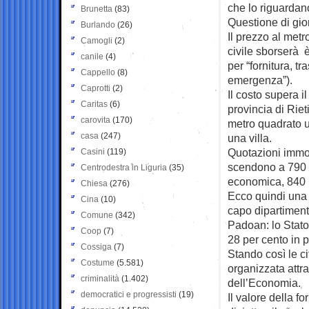
che lo riguardan
Brunetta
(83)
Questione di gior
Burlando
(26)
Il prezzo al metr
Camogli
(2)
civile sborserà 
canile
(4)
per “fornitura, t
Cappello
(8)
emergenza”).
Caprotti
(2)
Il costo supera il 
Caritas
(6)
provincia di Riet
carovita
(170)
metro quadrato u
casa
(247)
una villa.
Quotazioni immobi
Casini
(119)
scendono a 790 
Centrodestra in Liguria
(35)
economica, 840 pe
Chiesa
(276)
Ecco quindi una 
Cina
(10)
capo dipartiment
Comune
(342)
Padoan: lo Stato
Coop
(7)
28 per cento in p
Cossiga
(7)
Stando così le cif
Costume
(5.581)
organizzata attra
criminalità
(1.402)
dell’Economia.
democratici e progressisti
(19)
Il valore della f