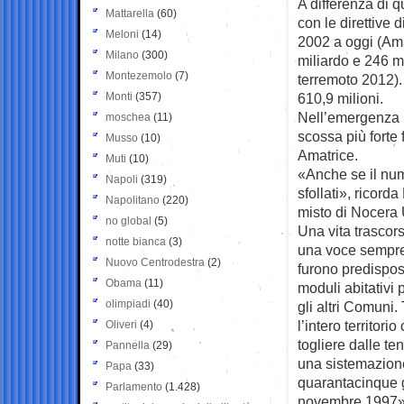
A differenza di 
Mattarella
(60)
con le direttive 
Meloni
(14)
2002 a oggi (Ama
Milano
(300)
miliardo e 246 mi
Montezemolo
(7)
terremoto 2012).
Monti
(357)
610,9 milioni.
Nell’emergenza U
moschea
(11)
scossa più forte 
Musso
(10)
Amatrice.
Muti
(10)
«Anche se il num
Napoli
(319)
sfollati», ricord
Napolitano
(220)
misto di Nocera
no global
(5)
Una vita trascors
notte bianca
(3)
una voce sempre 
Nuovo Centrodestra
(2)
furono predispos
Obama
(11)
moduli abitativi 
olimpiadi
(40)
gli altri Comuni.
l’intero territor
Oliveri
(4)
togliere dalle t
Pannella
(29)
una sistemazione 
Papa
(33)
quarantacinque gi
Parlamento
(1.428)
novembre 1997», 