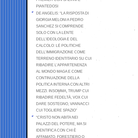
PIANTEDOSI
DE ANGELIS: “LA RISPOSTA DI
GIORGIA MELONI A PEDRO
SANCHEZ SI COMPRENDE
SOLO CON LA LENTE
DELL’IDEOLOGIA E DEL
CALCOLO: LE POLITICHE
DELL’IMMIGRAZIONE COME
TERRENO IDENTITARIO SU CUI
RIBADIRE L’APPARTENENZA
AL MONDO MAGA E COME
CONTINUAZIONE DELLA
POLITICA INTERNA CON ALTRI
MEZZI. INSOMMA, TRUMP CUI
RIBADIRE FEDELTÀ, VOX CUI
DARE SOSTEGNO, VANNACCI
CUI TOGLIERE SPAZIO”
“CRISTO NON ABITA NEI
PALAZZI DEL POTERE, MA SI
IDENTIFICA CON CHI È
AFFAMATO, FORESTIERO O