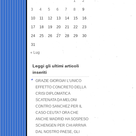
1
2
3
4
5
6
7
8
9
10
11
12
13
14
15
16
17
18
19
20
21
22
23
24
25
26
27
28
29
30
31
« Lug
Leggi gli ultimi articoli
inseriti
GRAZIE GIORGIA! L’UNICO
EFFETTO CONCRETO DELLA
CRISI DIPLOMATICA
SCATENATA DA MELONI
CONTRO SANCHEZ PER IL
CASO CEUTA? ORA CHE
ANCHE MADRID HA SOSPESO
SCHENGEN PER CHI ARRIVA
DAL NOSTRO PAESE, GLI