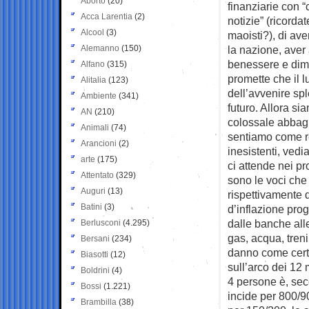
Aborto
(20)
finanziarie con 
Acca Larentia
(2)
notizie” (ricordate
Alcool
(3)
maoisti?), di av
Alemanno
(150)
la nazione, aver
benessere e dimin
Alfano
(315)
promette che il 
Alitalia
(123)
dell’avvenire sp
Ambiente
(341)
futuro. Allora si
AN
(210)
colossale abbagli
Animali
(74)
sentiamo come r
Arancioni
(2)
inesistenti, ved
arte
(175)
ci attende nei p
Attentato
(329)
sono le voci che
Auguri
(13)
rispettivamente 
Batini
(3)
d’inflazione prog
dalle banche alle
Berlusconi
(4.295)
gas, acqua, treni
Bersani
(234)
danno come certa
Biasotti
(12)
sull’arco dei 12
Boldrini
(4)
4 persone è, seco
Bossi
(1.221)
incide per 800/90
Brambilla
(38)