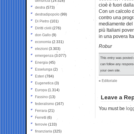
denuncia
(14.528)
cioè è fuori dall
destra
(573)
Con un calcolo di
destradipopolo
(99)
contro una progr
Di Pietro
(101)
mediamente del 
Diritti civili
(276)
più Italiani pover
don Gallo
(9)
in una povera Ita
economia
(2.331)
Robur
elezioni
(3.303)
emergenza
(3.077)
This entry was posted o
Energia
(45)
can follow any response
Esselunga
(2)
your own site.
Esteri
(784)
«
Editoriale
Eugenetica
(3)
Europa
(1.314)
Leave a Rep
Fassino
(13)
federalismo
(167)
You must be
log
Ferrara
(21)
Ferretti
(6)
ferrovie
(133)
finanziaria
(325)