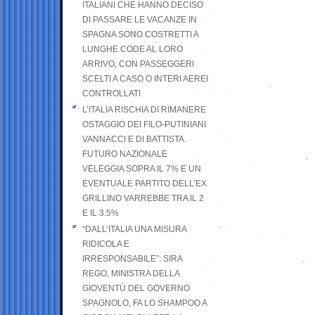
ITALIANI CHE HANNO DECISO
DI PASSARE LE VACANZE IN
SPAGNA SONO COSTRETTI A
LUNGHE CODE AL LORO
ARRIVO, CON PASSEGGERI
SCELTI A CASO O INTERI AEREI
CONTROLLATI
L’ITALIA RISCHIA DI RIMANERE
OSTAGGIO DEI FILO-PUTINIANI
VANNACCI E DI BATTISTA.
FUTURO NAZIONALE
VELEGGIA SOPRA IL 7% E UN
EVENTUALE PARTITO DELL’EX
GRILLINO VARREBBE TRA IL 2
E IL 3.5%
“DALL’ITALIA UNA MISURA
RIDICOLA E
IRRESPONSABILE”: SIRA
REGO, MINISTRA DELLA
GIOVENTÙ DEL GOVERNO
SPAGNOLO, FA LO SHAMPOO A