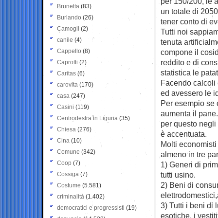
per 150/200, le 
Brunetta
(83)
un totale di 205
Burlando
(26)
tener conto di e
Camogli
(2)
Tutti noi sappiam
canile
(4)
tenuta artificia
Cappello
(8)
compone il coside
reddito e di cons
Caprotti
(2)
statistica le pata
Caritas
(6)
Facendo calcoli c
carovita
(170)
ed avessero le i
casa
(247)
Per esempio se ca
Casini
(119)
aumenta il pane.
Centrodestra in Liguria
(35)
per questo negli 
Chiesa
(276)
è accentuata.
Cina
(10)
Molti economisti 
Comune
(342)
almeno in tre part
Coop
(7)
1) Generi di pri
tutti usino.
Cossiga
(7)
2) Beni di consu
Costume
(5.581)
elettrodomestici
criminalità
(1.402)
3) Tutti i beni di
democratici e progressisti
(19)
esotiche, i vestiti