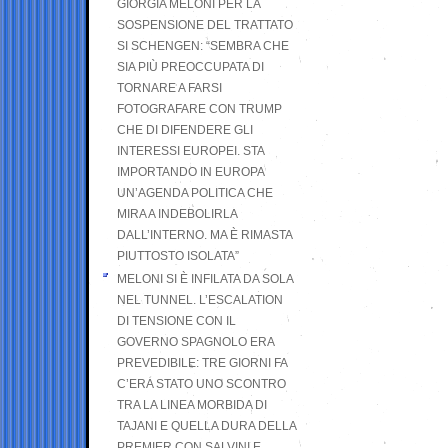
GIORGIA MELONI PER LA
SOSPENSIONE DEL TRATTATO
SI SCHENGEN: “SEMBRA CHE
SIA PIÙ PREOCCUPATA DI
TORNARE A FARSI
FOTOGRAFARE CON TRUMP
CHE DI DIFENDERE GLI
INTERESSI EUROPEI. STA
IMPORTANDO IN EUROPA
UN’AGENDA POLITICA CHE
MIRA A INDEBOLIRLA
DALL’INTERNO. MA È RIMASTA
PIUTTOSTO ISOLATA”
MELONI SI È INFILATA DA SOLA
NEL TUNNEL. L’ESCALATION
DI TENSIONE CON IL
GOVERNO SPAGNOLO ERA
PREVEDIBILE: TRE GIORNI FA
C’ERA STATO UNO SCONTRO
TRA LA LINEA MORBIDA DI
TAJANI E QUELLA DURA DELLA
PREMIER CON SALVINI E