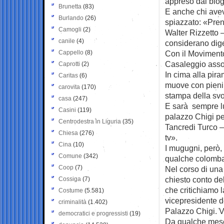
appreso dal blog
Brunetta
(83)
E anche chi aveva
Burlando
(26)
spiazzato: «Pre
Camogli
(2)
Walter Rizzetto —
canile
(4)
considerano dige
Cappello
(8)
Con il Movimento 
Casaleggio assoc
Caprotti
(2)
In cima alla pira
Caritas
(6)
muove con pieni 
carovita
(170)
stampa della svol
casa
(247)
E sarà sempre lu
Casini
(119)
palazzo Chigi per
Centrodestra in Liguria
(35)
Tancredi Turco — 
Chiesa
(276)
tv».
Cina
(10)
I mugugni, però, 
Comune
(342)
qualche colomb
Coop
(7)
Nel corso di una
chiesto conto del
Cossiga
(7)
che critichiamo 
Costume
(5.581)
vicepresidente d
criminalità
(1.402)
Palazzo Chigi. V
democratici e progressisti
(19)
Da qualche mese 