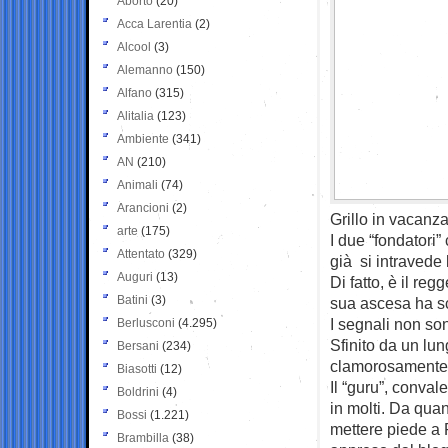
Aborto
(20)
Acca Larentia
(2)
Alcool
(3)
Alemanno
(150)
Alfano
(315)
Alitalia
(123)
Ambiente
(341)
AN
(210)
Animali
(74)
Arancioni
(2)
Grillo in vacanz
arte
(175)
I due “fondatori”
Attentato
(329)
già si intravede 
Auguri
(13)
Di fatto, è il re
Batini
(3)
sua ascesa ha sc
I segnali non son
Berlusconi
(4.295)
Sfinito da un lu
Bersani
(234)
clamorosamente 
Biasotti
(12)
Il “guru”, conval
Boldrini
(4)
in molti. Da quan
Bossi
(1.221)
mettere piede a 
Brambilla
(38)