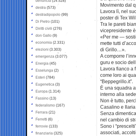
denuncia
(14.528)
Movimento dal qu
destra
(573)
Lavora lì, nel su
destradipopolo
(99)
poster di Tex Wil
Di Pietro
(101)
Tra le pareti bi
Diritti civili
(276)
vicepresidente è 
don Gallo
(9)
«Per me — sostie
economia
(2.331)
mette tutti d’ac
di Grillo…».
elezioni
(3.303)
A comporre l’inn
emergenza
(3.077)
guru e socio del
Energia
(45)
Lavora fianco a 
Esselunga
(2)
come loro ai qua
Esteri
(784)
“Beppegrillo.it”.
Eugenetica
(3)
È una squadra aff
Europa
(1.314)
interno alla sede
Fassino
(13)
Non è tutto, per
federalismo
(167)
Casalino e Ilari
Ferrara
(21)
Senza dimenticar
nel cambio di str
Ferretti
(6)
Sono i “prescelt
ferrovie
(133)
associati, accolt
finanziaria
(325)