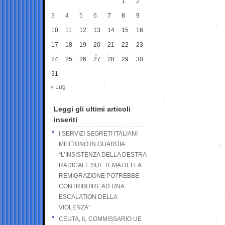
1
2
3
4
5
6
7
8
9
10
11
12
13
14
15
16
17
18
19
20
21
22
23
24
25
26
27
28
29
30
31
« Lug
Leggi gli ultimi articoli
inseriti
I SERVIZI SEGRETI ITALIANI
METTONO IN GUARDIA:
“L’INSISTENZA DELLA DESTRA
RADICALE SUL TEMA DELLA
REMIGRAZIONE POTREBBE
CONTRIBUIRE AD UNA
ESCALATION DELLA
VIOLENZA”
CEUTA, IL COMMISSARIO UE