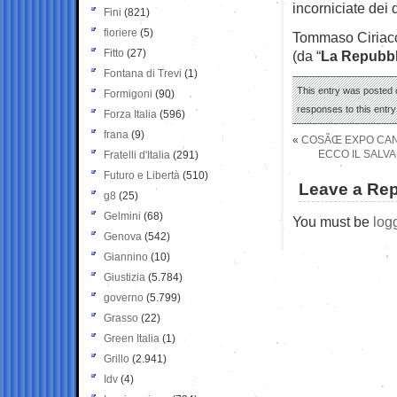
incorniciate dei 
Fini
(821)
fioriere
(5)
Tommaso Ciriac
Fitto
(27)
(da “
La Repubbl
Fontana di Trevi
(1)
This entry was posted 
Formigoni
(90)
responses to this entr
Forza Italia
(596)
frana
(9)
«
COSÃŒ EXPO CANC
ECCO IL SALV
Fratelli d'Italia
(291)
Futuro e Libertà
(510)
Leave a Rep
g8
(25)
Gelmini
(68)
You must be
log
Genova
(542)
Giannino
(10)
Giustizia
(5.784)
governo
(5.799)
Grasso
(22)
Green Italia
(1)
Grillo
(2.941)
Idv
(4)