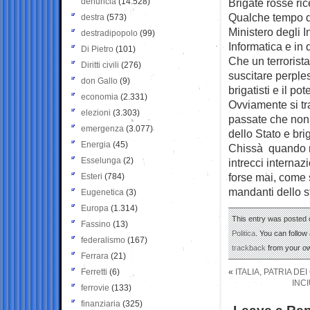
denuncia
(14.528)
Brigate rosse ri
Qualche tempo do
destra
(573)
Ministero degli I
destradipopolo
(99)
Informatica e in 
Di Pietro
(101)
Che un terrorista
Diritti civili
(276)
suscitare perples
don Gallo
(9)
brigatisti e il pot
economia
(2.331)
Ovviamente si tra
elezioni
(3.303)
passate che non 
emergenza
(3.077)
dello Stato e brig
Energia
(45)
Chissà quando ma
Esselunga
(2)
intrecci internazi
forse mai, come s
Esteri
(784)
mandanti dello s
Eugenetica
(3)
Europa
(1.314)
This entry was posted o
Fassino
(13)
Politica
. You can follow
federalismo
(167)
trackback
from your ow
Ferrara
(21)
Ferretti
(6)
«
ITALIA, PATRIA DE
INC
ferrovie
(133)
finanziaria
(325)