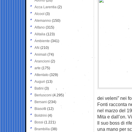
Aborto
(20)
Acca Larentia
(2)
Alcool
(3)
Alemanno
(150)
Alfano
(315)
Alitalia
(123)
Ambiente
(341)
AN
(210)
Animali
(74)
Arancioni
(2)
arte
(175)
Attentato
(329)
Auguri
(13)
Batini
(3)
Berlusconi
(4.295)
dei veleni” nei f
Bersani
(234)
Fonti racconta ne
Biasotti
(12)
nel marzo del 19
Boldrini
(4)
Mita e dall’on. V
Bossi
(1.221)
Il suo boss di r
una mano per scop
Brambilla
(38)