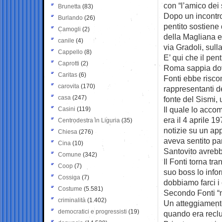
con “l’amico dei 
Brunetta
(83)
Dopo un incontro
Burlando
(26)
pentito sostiene
Camogli
(2)
della Magliana e
canile
(4)
via Gradoli, sull
Cappello
(8)
E’ qui che il pen
Caprotti
(2)
Roma sappia dove
Caritas
(6)
Fonti ebbe riscon
carovita
(170)
rappresentanti d
casa
(247)
fonte del Sismi, 
Il quale lo accom
Casini
(119)
era il 4 aprile 1
Centrodestra in Liguria
(35)
notizie su un app
Chiesa
(276)
aveva sentito pa
Cina
(10)
Santovito avrebbe
Comune
(342)
Il Fonti torna tr
Coop
(7)
suo boss lo info
Cossiga
(7)
dobbiamo farci i 
Costume
(5.581)
Secondo Fonti “no
criminalità
(1.402)
Un atteggiamento
democratici e progressisti
(19)
quando era reclu