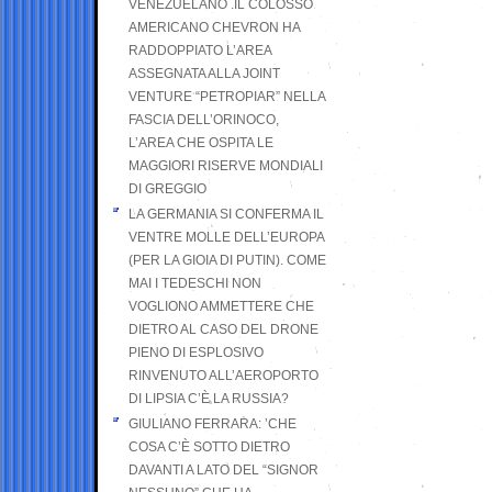
VENEZUELANO .IL COLOSSO
AMERICANO CHEVRON HA
RADDOPPIATO L’AREA
ASSEGNATA ALLA JOINT
VENTURE “PETROPIAR” NELLA
FASCIA DELL’ORINOCO,
L’AREA CHE OSPITA LE
MAGGIORI RISERVE MONDIALI
DI GREGGIO
LA GERMANIA SI CONFERMA IL
VENTRE MOLLE DELL’EUROPA
(PER LA GIOIA DI PUTIN). COME
MAI I TEDESCHI NON
VOGLIONO AMMETTERE CHE
DIETRO AL CASO DEL DRONE
PIENO DI ESPLOSIVO
RINVENUTO ALL’AEROPORTO
DI LIPSIA C’È LA RUSSIA?
GIULIANO FERRARA: ’CHE
COSA C’È SOTTO DIETRO
DAVANTI A LATO DEL “SIGNOR