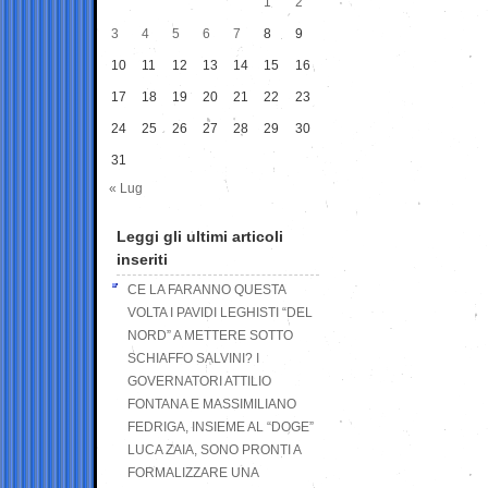
1
2
3
4
5
6
7
8
9
10
11
12
13
14
15
16
17
18
19
20
21
22
23
24
25
26
27
28
29
30
31
« Lug
Leggi gli ultimi articoli
inseriti
CE LA FARANNO QUESTA
VOLTA I PAVIDI LEGHISTI “DEL
NORD” A METTERE SOTTO
SCHIAFFO SALVINI? I
GOVERNATORI ATTILIO
FONTANA E MASSIMILIANO
FEDRIGA, INSIEME AL “DOGE”
LUCA ZAIA, SONO PRONTI A
FORMALIZZARE UNA