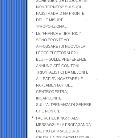
SCHENGEN. SE LA DUCETTA
NON TORNERA’ SUI SUOI
PASSI MADRID HA PRONTE
DELLE MISURE
“PROPORZIONALI
LE “FRANCHE TIRATRICI”
SONO PRONTE AD
AFFOSSARE (DI NUOVO) LA
LEGGE ELETTORALE? IL
BLUFF SULLE PREFERENZE
ANNUNCIATO CON TONI
TRIONFALISTICI DA MELONI E
ALLEATI FA INCAZZARE LE
PARLAMENTARI DEL
CENTRODESTRA,
INCAROGNITE
SULL’ALTERNANZA DI GENERE
CHE NON C’E’
FACT-CHECKING: I FALSI
MESSAGGI E LA PROPAGANDA
DIETRO LA TRAGEDIA DI
CEUTA: LA DISINFORMAZIONE