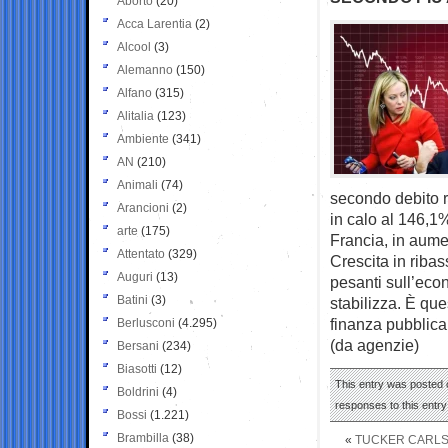
Aborto
(20)
Acca Larentia
(2)
Alcool
(3)
Alemanno
(150)
Alfano
(315)
Alitalia
(123)
Ambiente
(341)
AN
(210)
Animali
(74)
secondo debito ri
Arancioni
(2)
in calo al 146,1% 
arte
(175)
Francia, in aumen
Attentato
(329)
Crescita in ribass
Auguri
(13)
pesanti sull’eco
Batini
(3)
stabilizza. È q
finanza pubblica 
Berlusconi
(4.295)
(da agenzie)
Bersani
(234)
Biasotti
(12)
This entry was posted o
Boldrini
(4)
responses to this entr
Bossi
(1.221)
Brambilla
(38)
«
TUCKER CARLSO