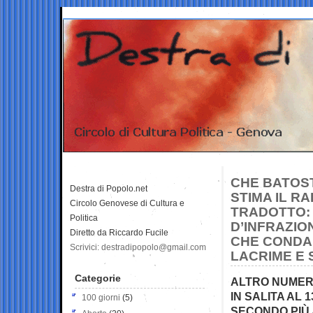
CHE BATOST
Destra di Popolo.net
STIMA IL RA
Circolo Genovese di Cultura e
TRADOTTO:
Politica
D’INFRAZIO
Diretto da Riccardo Fucile
CHE CONDA
Scrivici: destradipopolo@gmail.com
LACRIME E 
Categorie
ALTRO NUMERO
IN SALITA AL 1
100 giorni
(5)
SECONDO PIÙ 