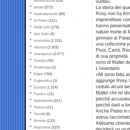
denuncia
(14.528)
vuota».
La storia dei qua
destra
(573)
Rosy non ha firma
destradipopolo
(99)
imprenditore con
Di Pietro
(101)
hanno presentato
Diritti civili
(276)
nature morte di 
don Gallo
(9)
gennaio al Palaz
economia
(2.331)
una collezione p
elezioni
(3.303)
Pisis, Carrà, Ro
emergenza
(3.077)
di sua proprietà
Energia
(45)
sono di Mattei de
Esselunga
(2)
L’inventario
«Mi sono fatta ai
Esteri
(784)
aggiunge Rosy. 
Eugenetica
(3)
ceduto alcuni be
Europa
(1.314)
Mattei che lei d
Fassino
(13)
perché accusata d
federalismo
(167)
perché darli a lo
Ferrara
(21)
Anche Pietro in q
Ferretti
(6)
aveva raccontato 
ferrovie
(133)
Abbiamo chiesto d
finanziaria
(325)
deciderà un giudi