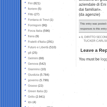
Fini
(821)
aziendale di Eni 
fioriere
(5)
dai familiari».
(da agenzie)
Fitto
(27)
Fontana di Trevi
(1)
This entry was posted o
Formigoni
(90)
responses to this entr
Forza Italia
(596)
frana
(9)
«
IL DIRITTO SECO
TUCKER CARLSO
Fratelli d'Italia
(291)
Futuro e Libertà
(510)
Leave a Rep
g8
(25)
Gelmini
(68)
You must be
log
Genova
(542)
Giannino
(10)
Giustizia
(5.784)
governo
(5.799)
Grasso
(22)
Green Italia
(1)
Grillo
(2.941)
Idv
(4)