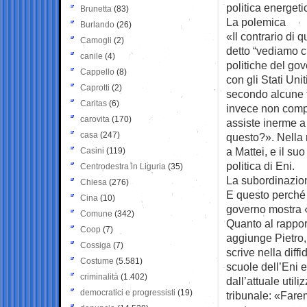
politica energeti
Brunetta
(83)
La polemica
Burlando
(26)
«Il contrario di 
Camogli
(2)
detto “vediamo c
canile
(4)
politiche del gov
Cappello
(8)
con gli Stati Unit
Caprotti
(2)
secondo alcune t
Caritas
(6)
invece non comp
carovita
(170)
assiste inerme a
casa
(247)
questo?». Nella m
a Mattei, e il s
Casini
(119)
politica di Eni.
Centrodestra in Liguria
(35)
La subordinazio
Chiesa
(276)
E questo perché 
Cina
(10)
governo mostra «
Comune
(342)
Quanto al rapport
Coop
(7)
aggiunge Pietro,
Cossiga
(7)
scrive nella diff
Costume
(5.581)
scuole dell’Eni 
criminalità
(1.402)
dall’attuale utili
democratici e progressisti
(19)
tribunale: «Fare