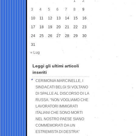
1
2
3
4
5
6
7
8
9
10
11
12
13
14
15
16
17
18
19
20
21
22
23
24
25
26
27
28
29
30
31
« Lug
Leggi gli ultimi articoli
inseriti
CERIMONIA MARCINELLE, I
SINDACATI BELGI SI VOLTANO
DI SPALLE AL DISCORSO DI LA
RUSSA: “NON VOGLIAMO CHE
LAVORATORI IMMIGRATI
ITALIANI CHE SONO MORTI
NEL NOSTRO PAESE SIANO
COMMEMORATI DA UN
ESTREMISTA DI DESTRA”