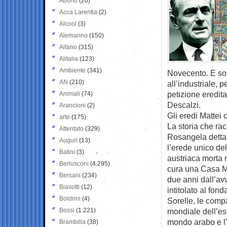
Aborto
(20)
Acca Larentia
(2)
Alcool
(3)
Alemanno
(150)
Alfano
(315)
Alitalia
(123)
Ambiente
(341)
Novecento. E sop
AN
(210)
all’industriale, 
petizione eredita
Animali
(74)
Descalzi.
Arancioni
(2)
Gli eredi Mattei 
arte
(175)
La storia che rac
Attentato
(329)
Rosangela detta R
Auguri
(13)
l’erede unico de
Batini
(3)
austriaca morta n
Berlusconi
(4.295)
cura una Casa Mu
Bersani
(234)
due anni dall’avv
Biasotti
(12)
intitolato al fon
Boldrini
(4)
Sorelle, le comp
Bossi
(1.221)
mondiale dell’es
mondo arabo e l’I
Brambilla
(38)