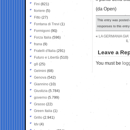
Fini
(821)
(da Open)
fioriere
(5)
Fitto
(27)
This entry was posted 
Fontana di Trevi
(1)
responses to this entr
Formigoni
(90)
«
LA GERMANIA GIA
Forza Italia
(596)
IL
frana
(9)
Fratelli d'Italia
(291)
Leave a Rep
Futuro e Libertà
(510)
You must be
log
g8
(25)
Gelmini
(68)
Genova
(542)
Giannino
(10)
Giustizia
(5.784)
governo
(5.799)
Grasso
(22)
Green Italia
(1)
Grillo
(2.941)
Idv
(4)