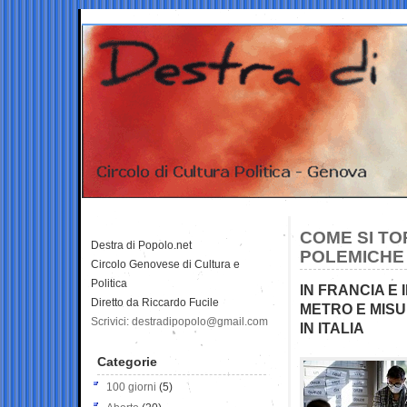
COME SI TO
Destra di Popolo.net
POLEMICHE
Circolo Genovese di Cultura e
Politica
IN FRANCIA E
Diretto da Riccardo Fucile
METRO E MISU
Scrivici: destradipopolo@gmail.com
IN ITALIA
Categorie
100 giorni
(5)