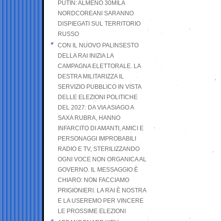
PUTIN: ALMENO 30MILA
NORDCOREANI SARANNO
DISPIEGATI SUL TERRITORIO
RUSSO
CON IL NUOVO PALINSESTO
DELLA RAI INIZIA LA
CAMPAGNA ELETTORALE. LA
DESTRA MILITARIZZA IL
SERVIZIO PUBBLICO IN VISTA
DELLE ELEZIONI POLITICHE
DEL 2027: DA VIA ASIAGO A
SAXA RUBRA, HANNO
INFARCITO DI AMANTI, AMICI E
PERSONAGGI IMPROBABILI
RADIO E TV, STERILIZZANDO
OGNI VOCE NON ORGANICA AL
GOVERNO. IL MESSAGGIO È
CHIARO: NON FACCIAMO
PRIGIONIERI. LA RAI È NOSTRA
E LA USEREMO PER VINCERE
LE PROSSIME ELEZIONI