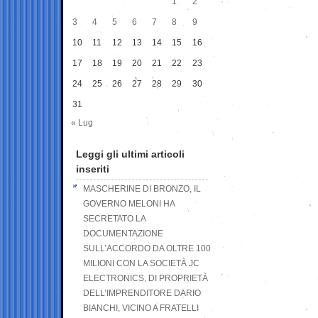
1
2
3
4
5
6
7
8
9
10
11
12
13
14
15
16
17
18
19
20
21
22
23
24
25
26
27
28
29
30
31
« Lug
Leggi gli ultimi articoli
inseriti
MASCHERINE DI BRONZO, IL
GOVERNO MELONI HA
SECRETATO LA
DOCUMENTAZIONE
SULL’ACCORDO DA OLTRE 100
MILIONI CON LA SOCIETÀ JC
ELECTRONICS, DI PROPRIETÀ
DELL’IMPRENDITORE DARIO
BIANCHI, VICINO A FRATELLI