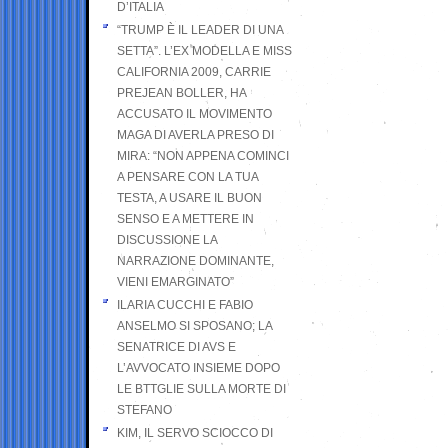
D’ITALIA
“TRUMP È IL LEADER DI UNA
SETTA”. L’EX MODELLA E MISS
CALIFORNIA 2009, CARRIE
PREJEAN BOLLER, HA
ACCUSATO IL MOVIMENTO
MAGA DI AVERLA PRESO DI
MIRA: “NON APPENA COMINCI
A PENSARE CON LA TUA
TESTA, A USARE IL BUON
SENSO E A METTERE IN
DISCUSSIONE LA
NARRAZIONE DOMINANTE,
VIENI EMARGINATO”
ILARIA CUCCHI E FABIO
ANSELMO SI SPOSANO; LA
SENATRICE DI AVS E
L’AVVOCATO INSIEME DOPO
LE BTTGLIE SULLA MORTE DI
STEFANO
KIM, IL SERVO SCIOCCO DI