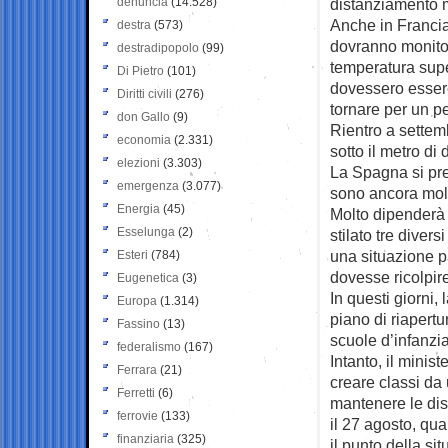
denuncia
(14.528)
distanziamento 
Anche in Francia
destra
(573)
dovranno monitor
destradipopolo
(99)
temperatura supe
Di Pietro
(101)
dovessero esserci
Diritti civili
(276)
tornare per un p
don Gallo
(9)
Rientro a settem
economia
(2.331)
sotto il metro di 
elezioni
(3.303)
La Spagna si prep
emergenza
(3.077)
sono ancora molti
Energia
(45)
Molto dipenderà 
Esselunga
(2)
stilato tre diver
una situazione p
Esteri
(784)
dovesse ricolpire
Eugenetica
(3)
In questi giorni, 
Europa
(1.314)
piano di riapertu
Fassino
(13)
scuole d’infanzi
federalismo
(167)
Intanto, il minist
Ferrara
(21)
creare classi da
Ferretti
(6)
mantenere le dis
ferrovie
(133)
il 27 agosto, qua
finanziaria
(325)
il punto della si