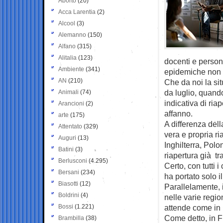
Aborto
(20)
Acca Larentia
(2)
Alcool
(3)
Alemanno
(150)
Alfano
(315)
Alitalia
(123)
docenti e person
Ambiente
(341)
epidemiche non 
AN
(210)
Che da noi la si
da luglio, quando
Animali
(74)
indicativa di ria
Arancioni
(2)
affanno.
arte
(175)
A differenza dell
Attentato
(329)
vera e propria ri
Auguri
(13)
Inghilterra, Polo
Batini
(3)
riapertura già t
Berlusconi
(4.295)
Certo, con tutti 
Bersani
(234)
ha portato solo i
Biasotti
(12)
Parallelamente, i
Boldrini
(4)
nelle varie regio
Bossi
(1.221)
attende come in 
Come detto, in Fr
Brambilla
(38)