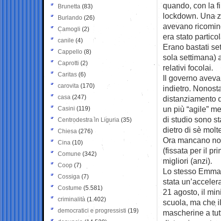
quando, con la fi
Brunetta
(83)
lockdown. Una zo
Burlando
(26)
avevano ricomincia
Camogli
(2)
era stato partic
canile
(4)
Erano bastati set
Cappello
(8)
sola settimana) 
Caprotti
(2)
relativi focolai.
Caritas
(6)
Il governo aveva
carovita
(170)
indietro. Nonosta
casa
(247)
distanziamento di
un più “agile” me
Casini
(119)
di studio sono s
Centrodestra in Liguria
(35)
dietro di sè molt
Chiesa
(276)
Ora mancano nov
Cina
(10)
(fissata per il p
Comune
(342)
migliori (anzi).
Coop
(7)
Lo stesso Emmanu
Cossiga
(7)
stata un’accelera
Costume
(5.581)
21 agosto, il mi
criminalità
(1.402)
scuola, ma che i
democratici e progressisti
(19)
mascherine a tutti