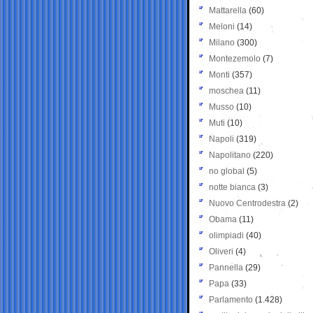
Mattarella
(60)
Meloni
(14)
Milano
(300)
Montezemolo
(7)
Monti
(357)
moschea
(11)
Musso
(10)
Muti
(10)
Napoli
(319)
Napolitano
(220)
no global
(5)
notte bianca
(3)
Nuovo Centrodestra
(2)
Obama
(11)
olimpiadi
(40)
Oliveri
(4)
Pannella
(29)
Papa
(33)
Parlamento
(1.428)