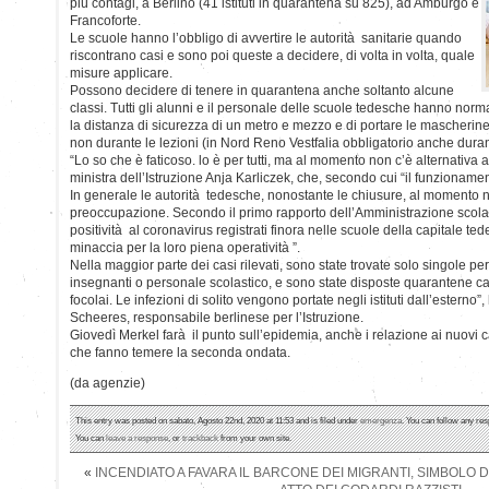
più contagi, a Berlino (41 istituti in quarantena su 825), ad Amburgo e
Francoforte.
Le scuole hanno l’obbligo di avvertire le autorità sanitarie quando
riscontrano casi e sono poi queste a decidere, di volta in volta, quale
misure applicare.
Possono decidere di tenere in quarantena anche soltanto alcune
classi. Tutti gli alunni e il personale delle scuole tedesche hanno nor
la distanza di sicurezza di un metro e mezzo e di portare le mascherine al
non durante le lezioni (in Nord Reno Vestfalia obbligatorio anche durant
“Lo so che è faticoso. lo è per tutti, ma al momento non c’è alternativa 
ministra dell’Istruzione Anja Karliczek, che, secondo cui “il funzionamen
In generale le autorità tedesche, nonostante le chiusure, al momento 
preoccupazione. Secondo il primo rapporto dell’Amministrazione scolasti
positività al coronavirus registrati finora nelle scuole della capitale 
minaccia per la loro piena operatività ”.
Nella maggior parte dei casi rilevati, sono state trovate solo singole per
insegnanti o personale scolastico, e sono state disposte quarantene ca
focolai. Le infezioni di solito vengono portate negli istituti dall’estern
Scheeres, responsabile berlinese per l’Istruzione.
Giovedì Merkel farà il punto sull’epidemia, anche i relazione ai nuovi c
che fanno temere la seconda ondata.
(da agenzie)
This entry was posted on sabato, Agosto 22nd, 2020 at 11:53 and is filed under
emergenza
. You can follow any res
You can
leave a response
, or
trackback
from your own site.
«
INCENDIATO A FAVARA IL BARCONE DEI MIGRANTI, SIMBOLO D