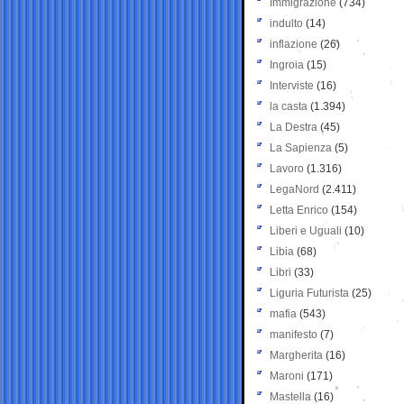
Immigrazione
(734)
indulto
(14)
inflazione
(26)
Ingroia
(15)
Interviste
(16)
la casta
(1.394)
La Destra
(45)
La Sapienza
(5)
Lavoro
(1.316)
LegaNord
(2.411)
Letta Enrico
(154)
Liberi e Uguali
(10)
Libia
(68)
Libri
(33)
Liguria Futurista
(25)
mafia
(543)
manifesto
(7)
Margherita
(16)
Maroni
(171)
Mastella
(16)