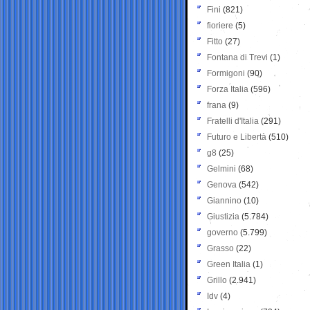
Fini
(821)
fioriere
(5)
Fitto
(27)
Fontana di Trevi
(1)
Formigoni
(90)
Forza Italia
(596)
frana
(9)
Fratelli d'Italia
(291)
Futuro e Libertà
(510)
g8
(25)
Gelmini
(68)
Genova
(542)
Giannino
(10)
Giustizia
(5.784)
governo
(5.799)
Grasso
(22)
Green Italia
(1)
Grillo
(2.941)
Idv
(4)