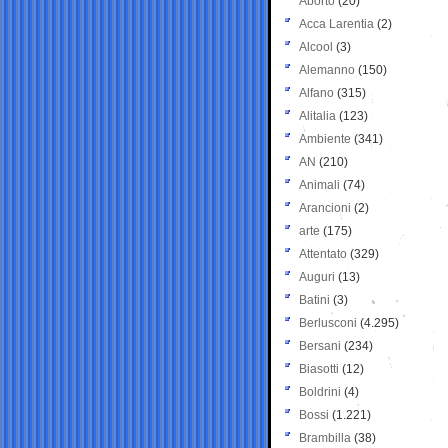
Aborto
(20)
Acca Larentia
(2)
Alcool
(3)
Alemanno
(150)
Alfano
(315)
Alitalia
(123)
Ambiente
(341)
AN
(210)
Animali
(74)
Arancioni
(2)
arte
(175)
Attentato
(329)
Auguri
(13)
Batini
(3)
Berlusconi
(4.295)
Bersani
(234)
Biasotti
(12)
Boldrini
(4)
Bossi
(1.221)
Brambilla
(38)