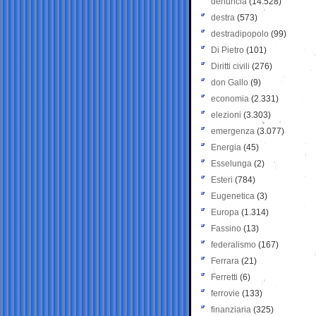
denuncia
(14.528)
destra
(573)
destradipopolo
(99)
Di Pietro
(101)
Diritti civili
(276)
don Gallo
(9)
economia
(2.331)
elezioni
(3.303)
emergenza
(3.077)
Energia
(45)
Esselunga
(2)
Esteri
(784)
Eugenetica
(3)
Europa
(1.314)
Fassino
(13)
federalismo
(167)
Ferrara
(21)
Ferretti
(6)
ferrovie
(133)
finanziaria
(325)