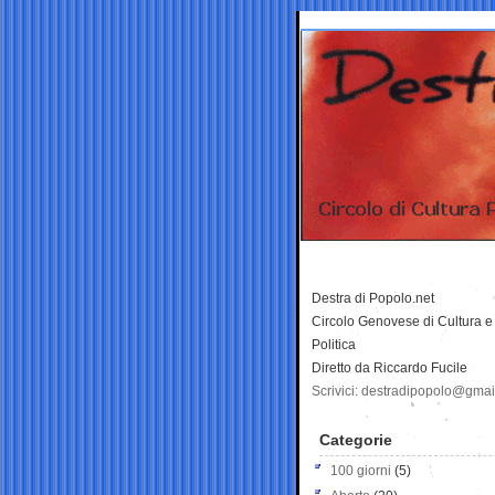
Destra di Popolo.net
Circolo Genovese di Cultura e
Politica
Diretto da Riccardo Fucile
Scrivici: destradipopolo@gma
Categorie
100 giorni
(5)