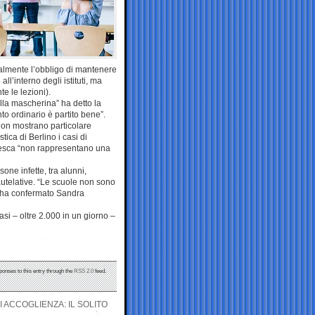
malmente l’obbligo di mantenere
l’interno degli istituti, ma
e le lezioni).
alla mascherina” ha detto la
to ordinario è partito bene”.
non mostrano particolare
ca di Berlino i casi di
tedesca “non rappresentano una
sone infette, tra alunni,
utelative. “Le scuole non sono
o”, ha confermato Sandra
asi – oltre 2.000 in un giorno –
ponses to this entry through the
RSS 2.0
feed.
I ACCOGLIENZA: IL SOLITO