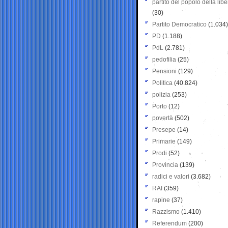
partito del popolo della libe
(30)
Partito Democratico
(1.034)
PD
(1.188)
PdL
(2.781)
pedofilia
(25)
Pensioni
(129)
Politica
(40.824)
polizia
(253)
Porto
(12)
povertà
(502)
Presepe
(14)
Primarie
(149)
Prodi
(52)
Provincia
(139)
radici e valori
(3.682)
RAI
(359)
rapine
(37)
Razzismo
(1.410)
Referendum
(200)