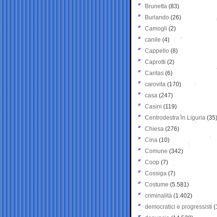
Brunetta
(83)
Burlando
(26)
Camogli
(2)
canile
(4)
Cappello
(8)
Caprotti
(2)
Caritas
(6)
carovita
(170)
casa
(247)
Casini
(119)
Centrodestra in Liguria
(35
Chiesa
(276)
Cina
(10)
Comune
(342)
Coop
(7)
Cossiga
(7)
Costume
(5.581)
criminalità
(1.402)
democratici e progressisti
(