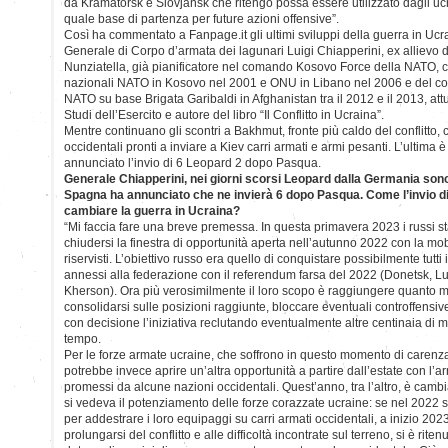
da Kramatorsk e Slovjansk che ritengo possa essere utilizzato dagli uc
quale base di partenza per future azioni offensive”.
Così ha commentato a Fanpage.it gli ultimi sviluppi della guerra in Ucra
Generale di Corpo d’armata dei lagunari Luigi Chiapperini, ex allievo d
Nunziatella, già pianificatore nel comando Kosovo Force della NATO, 
nazionali NATO in Kosovo nel 2001 e ONU in Libano nel 2006 e del co
NATO su base Brigata Garibaldi in Afghanistan tra il 2012 e il 2013, 
Studi dell’Esercito e autore del libro “Il Conflitto in Ucraina”.
Mentre continuano gli scontri a Bakhmut, fronte più caldo del conflitto,
occidentali pronti a inviare a Kiev carri armati e armi pesanti. L’ultima
annunciato l’invio di 6 Leopard 2 dopo Pasqua.
Generale Chiapperini, nei giorni scorsi Leopard dalla Germania sono
Spagna ha annunciato che ne invierà 6 dopo Pasqua. Come l’invio d
cambiare la guerra in Ucraina?
“Mi faccia fare una breve premessa. In questa primavera 2023 i russ
chiudersi la finestra di opportunità aperta nell’autunno 2022 con la mo
riservisti. L’obiettivo russo era quello di conquistare possibilmente tutti i
annessi alla federazione con il referendum farsa del 2022 (Donetsk, L
Kherson). Ora più verosimilmente il loro scopo è raggiungere quanto me
consolidarsi sulle posizioni raggiunte, bloccare eventuali controffensiv
con decisione l’iniziativa reclutando eventualmente altre centinaia di mi
tempo.
Per le forze armate ucraine, che soffrono in questo momento di carenza d
potrebbe invece aprire un’altra opportunità a partire dall’estate con l’a
promessi da alcune nazioni occidentali. Quest’anno, tra l’altro, è cambi
si vedeva il potenziamento delle forze corazzate ucraine: se nel 2022 s
per addestrare i loro equipaggi su carri armati occidentali, a inizio 202
prolungarsi del conflitto e alle difficoltà incontrate sul terreno, si è ri