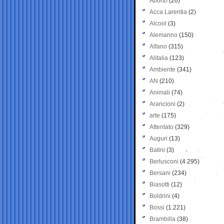
Aborto
(20)
Acca Larentia
(2)
Alcool
(3)
Alemanno
(150)
Alfano
(315)
Alitalia
(123)
Ambiente
(341)
AN
(210)
Animali
(74)
Arancioni
(2)
arte
(175)
Attentato
(329)
Auguri
(13)
Batini
(3)
Berlusconi
(4.295)
Bersani
(234)
Biasotti
(12)
Boldrini
(4)
Bossi
(1.221)
Brambilla
(38)