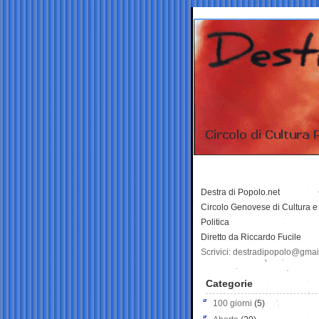
Destra di Popolo.net
Circolo Genovese di Cultura e
Politica
Diretto da Riccardo Fucile
Scrivici: destradipopolo@gma
Categorie
100 giorni
(5)