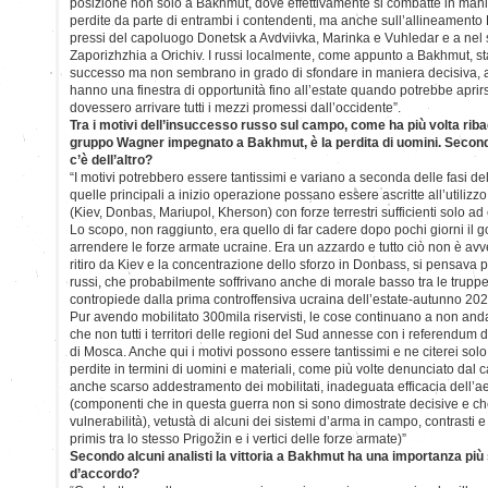
posizione non solo a Bakhmut, dove effettivamente si combatte in mani
perdite da parte di entrambi i contendenti, ma anche sull’allineamento
pressi del capoluogo Donetsk a Avdviivka, Marinka e Vuhledar e a nel 
Zaporizhzhia a Orichiv. I russi localmente, come appunto a Bakhmut, 
successo ma non sembrano in grado di sfondare in maniera decisiva, 
hanno una finestra di opportunità fino all’estate quando potrebbe aprir
dovessero arrivare tutti i mezzi promessi dall’occidente”.
Tra i motivi dell’insuccesso russo sul campo, come ha più volta riba
gruppo Wagner impegnato a Bakhmut, è la perdita di uomini. Secondo 
c’è dell’altro?
“I motivi potrebbero essere tantissimi e variano a seconda delle fasi d
quelle principali a inizio operazione possano essere ascritte all’utilizzo d
(Kiev, Donbas, Mariupol, Kherson) con forze terrestri sufficienti solo ad
Lo scopo, non raggiunto, era quello di far cadere dopo pochi giorni il 
arrendere le forze armate ucraine. Era un azzardo e tutto ciò non è av
ritiro da Kiev e la concentrazione dello sforzo in Donbass, si pensava
russi, che probabilmente soffrivano anche di morale basso tra le truppe,
contropiede dalla prima controffensiva ucraina dell’estate-autunno 202
Pur avendo mobilitato 300mila riservisti, le cose continuano a non an
che non tutti i territori delle regioni del Sud annesse con i referendum d
di Mosca. Anche qui i motivi possono essere tantissimi e ne citerei solo
perdite in termini di uomini e materiali, come più volte denunciato dal
anche scarso addestramento dei mobilitati, inadeguata efficacia dell’a
(componenti che in questa guerra non si sono dimostrate decisive e che
vulnerabilità), vetustà di alcuni dei sistemi d’arma in campo, contrasti e i
primis tra lo stesso Prigožin e i vertici delle forze armate)”
Secondo alcuni analisti la vittoria a Bakhmut ha una importanza più
d’accordo?