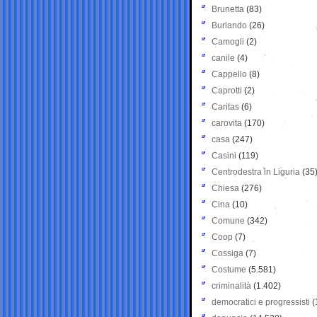
Brunetta
(83)
Burlando
(26)
Camogli
(2)
canile
(4)
Cappello
(8)
Caprotti
(2)
Caritas
(6)
carovita
(170)
casa
(247)
Casini
(119)
Centrodestra in Liguria
(35
Chiesa
(276)
Cina
(10)
Comune
(342)
Coop
(7)
Cossiga
(7)
Costume
(5.581)
criminalità
(1.402)
democratici e progressisti
(