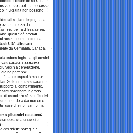
otrebbe consentire all’Ucraina
ensiva dopo quella di successo
iodo in Ucraina non possono
dentali si siano impegnati a
elevato di mezzi da
silistici per la difesa aerea,
one, quelli cioè prodotti
ni nostri. I numeri sono da
gli USA, altrettanti
ilmente da Germania, Canada,
ria catena logistica, gli ucraini
evate capacità operative.
 più vecchia generazione,
l’Ucraina potrebbe
 più basse capacità ma pur
ilari. Se le promesse saranno
 supporto al combattimento,
 pesanti sarebbero in grado
 di esercitare sforzi offensivi
to però dipenderà dai numeri e
ità russe che non vanno mai
 ma gli ucraini resistono.
erando che a lungo si è
?
o cosiddette battaglie di