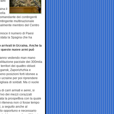
raini
ina il
ella
comandante dei contingenti
ntingente multinazionale
attualmente membro del Centro
 cresce il numero di Paesi
 è stata la Spagna che ha
 arrivati in Ucraina. Anche la
i queste nuove armi può
i stanno vedendo man mano
bilitazione parziale dei 300mila
 territori dei quattro oblast
ugansk, Zaporizhzhia e
no posizioni forti idonee a
e ucraine per poi riprendere
gliaia di soldati. Ma ci vuole
i carri armati e aerei, si
rrivo dei mezzi corazzati
ata la prospettiva con la quale
i riteneva non ci fosse tempo
3, a seguito anche al
tenuto opportuno e necessario