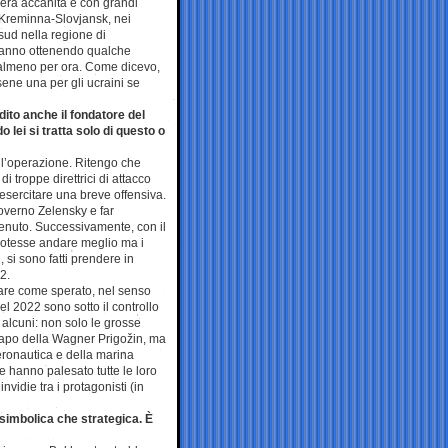
era accanita e con grandi
 Kreminna-Slovjansk, nei
sud nella regione di
stanno ottenendo qualche
almeno per ora. Come dicevo,
sene una per gli ucraini se
dito anche il fondatore del
lei si tratta solo di questo o
ell’operazione. Ritengo che
i troppe direttrici di attacco
 esercitare una breve offensiva.
governo Zelensky e far
venuto. Successivamente, con il
 potesse andare meglio ma i
 si sono fatti prendere in
2.
dare come sperato, nel senso
el 2022 sono sotto il controllo
 alcuni: non solo le grosse
 capo della Wagner Prigožin, ma
eronautica e della marina
 hanno palesato tutte le loro
nvidie tra i protagonisti (in
 simbolica che strategica. È