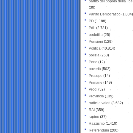
partito del popolo della libe
(30)
Partito Democratico
(1.034)
PD
(1.188)
PdL
(2.781)
pedofilia
(25)
Pensioni
(129)
Politica
(40.814)
polizia
(253)
Porto
(12)
povertà
(502)
Presepe
(14)
Primarie
(149)
Prodi
(52)
Provincia
(139)
radici e valori
(3.682)
RAI
(359)
rapine
(37)
Razzismo
(1.410)
Referendum
(200)