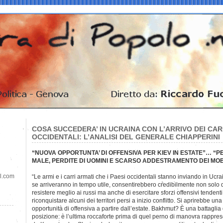
COSA SUCCEDERA’ IN UCRAINA CON L’ARRIVO DEI CAR
OCCIDENTALI: L’ANALISI DEL GENERALE CHIAPPERINI
“NUOVA OPPORTUNTA’ DI OFFENSIVA PER KIEV IN ESTATE”… “P
MALE, PERDITE DI UOMINI E SCARSO ADDESTRAMENTO DEI MOBI
il.com
“Le armi e i carri armati che i Paesi occidentali stanno
inviando in Ucra
se arriveranno in tempo utile, consentirebbero credibilmente non solo 
resistere meglio ai russi ma anche di esercitare sforzi offensivi tendenti
riconquistare alcuni dei territori persi a inizio conflitto. Si aprirebbe una
opportunità di offensiva a partire dall’estate. Bakhmut? È una battaglia 
posizione: è l’ultima roccaforte prima di quel perno di manovra rappre