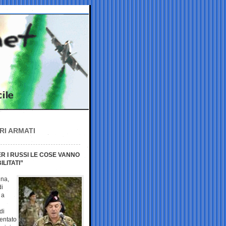
RI ARMATI
ER I RUSSI LE COSE VANNO
LITATI”
ina,
di
 a
di
sentato