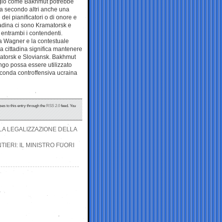
aggio come Bakhmut potrebbe
 sia secondo altri anche una
ei pianificatori o di onore e
ttadina ci sono Kramatorsk e
entrambi i contendenti.
lla Wagner e la contestuale
la cittadina significa mantenere
matorsk e Sloviansk. Bakhmut
ngo possa essere utilizzato
econda controffensiva ucraina
ses to this entry through the
RSS 2.0
feed. You
LA LEGALIZZAZIONE DELLA
IERI: IL MINISTRO FUORI