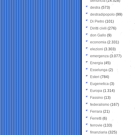
denuncia
(14.528)
destra
(573)
destradipopolo
(99)
Di Pietro
(101)
Diritti civili
(276)
don Gallo
(9)
economia
(2.331)
elezioni
(3.303)
emergenza
(3.077)
Energia
(45)
Esselunga
(2)
Esteri
(784)
Eugenetica
(3)
Europa
(1.314)
Fassino
(13)
federalismo
(167)
Ferrara
(21)
Ferretti
(6)
ferrovie
(133)
finanziaria
(325)