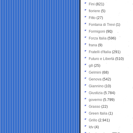
Fini
(821)
fioriere
(5)
Fitto
(27)
Fontana di Trevi
(1)
Formigoni
(90)
Forza Italia
(596)
frana
(9)
Fratelli d'Italia
(291)
Futuro e Libertà
(510)
g8
(25)
Gelmini
(68)
Genova
(542)
Giannino
(10)
Giustizia
(5.784)
governo
(5.799)
Grasso
(22)
Green Italia
(1)
Grillo
(2.941)
Idv
(4)