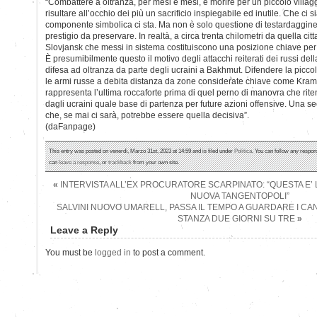
“Combattere a oltranza, per mesi e mesi, e morire per un piccolo vill
risultare all’occhio dei più un sacrificio inspiegabile ed inutile. Che ci
componente simbolica ci sta. Ma non è solo questione di testardaggine d
prestigio da preservare. In realtà, a circa trenta chilometri da quella ci
Slovjansk che messi in sistema costituiscono una posizione chiave per 
È presumibilmente questo il motivo degli attacchi reiterati dei russi de
difesa ad oltranza da parte degli ucraini a Bakhmut. Difendere la picco
le armi russe a debita distanza da zone considerate chiave come Kra
rappresenta l’ultima roccaforte prima di quel perno di manovra che rite
dagli ucraini quale base di partenza per future azioni offensive. Una s
che, se mai ci sarà, potrebbe essere quella decisiva”.
(daFanpage)
This entry was posted on venerdì, Marzo 31st, 2023 at 14:59 and is filed under
Politica
. You can follow any respon
can
leave a response
, or
trackback
from your own site.
«
INTERVISTA ALL’EX PROCURATORE SCARPINATO: “QUESTA E’ 
NUOVA TANGENTOPOLI”
SALVINI NUOVO UMARELL, PASSA IL TEMPO A GUARDARE I CANT
STANZA DUE GIORNI SU TRE
»
Leave a Reply
You must be
logged in
to post a comment.