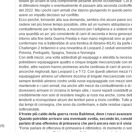
dotare gli ucraini di una componente pesante anche occidentale. Ciò p
di difendersi meglio o eventualmente di passare alla seconda controff
del 2022. Ma i pochi carri armati che stanno giungendo in questo per
avere un impatto decisivo sul conflitto.
Ecco perché, tornando alla sua domanda, sembra che alcuni paesi occi
cedere nel più breve tempo possibile, oltre ad un numero abbastanza 
combattimento per la fanteria, a munizioni per l’artiglieria e a sistemi mis
una quantità un po’ più consistente di carri di seconda e terza generazi
intorno alla fine della Guerra Fredda e man mano migliorati sino ai gior
confermare ma si tratterebbe di una trentina di Abrams-M1A1 da parte de
Challenger-2 britannici e una novantina di Leopard-2 ceduti verosim
Polonia, Portogallo, Spagna, Svezia e Norvegia.
Con detti mezzi, una volta addestrati gli equipaggi e allestita la necessa
potrebbero equipaggiare quattro o cinque brigate meccanizzate con el
Inoltre, altre nazioni hanno promesso anche centinaia di carri di ancor
)
ancorché migliorati, tipo Leopard-1 e T-72. Con questi ulteriori mezzi 
equipaggiare almeno un’ulteriore dozzina di brigate meccanizzate con
sempre temibili almeno contro unità russe equipaggiate con mezzi sim
mantenute e i carri armati, ma anche altri mezzi da combattimento e di
dovessero arrivare in Ucraina in tempo utile, i nuovi reparti cosiddetti
credibilmente non solo di resistere meglio ai russi ma anche, come detto,
tendenti a riconquistare alcuni dei territori persi a inizio conflitto. Tut
dai tempi di consegna, che sono da confermare, e dalle residue capac
sottovalutate.
Il fronte più caldo della guerra resta Bakhmut, dove i russi avanzano
Quando potrebbe arrivare una eventuale svolta, secondo lei, consid
parlato di una offensiva di primavera che però ancora non si è vista
19)
“Forse parlare di offensiva di primavera è ottimistico. Al momento ci son