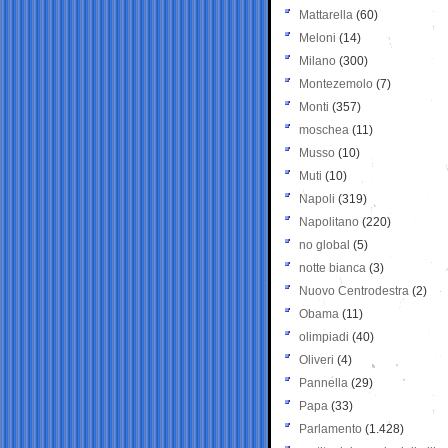
Mattarella
(60)
Meloni
(14)
Milano
(300)
Montezemolo
(7)
Monti
(357)
moschea
(11)
Musso
(10)
Muti
(10)
Napoli
(319)
Napolitano
(220)
no global
(5)
notte bianca
(3)
Nuovo Centrodestra
(2)
Obama
(11)
olimpiadi
(40)
Oliveri
(4)
Pannella
(29)
Papa
(33)
Parlamento
(1.428)