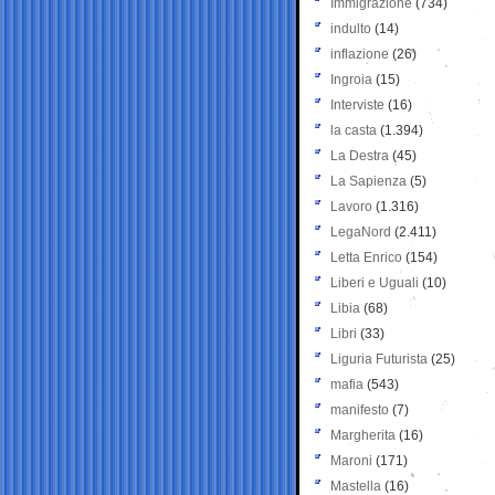
Immigrazione
(734)
indulto
(14)
inflazione
(26)
Ingroia
(15)
Interviste
(16)
la casta
(1.394)
La Destra
(45)
La Sapienza
(5)
Lavoro
(1.316)
LegaNord
(2.411)
Letta Enrico
(154)
Liberi e Uguali
(10)
Libia
(68)
Libri
(33)
Liguria Futurista
(25)
mafia
(543)
manifesto
(7)
Margherita
(16)
Maroni
(171)
Mastella
(16)