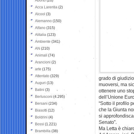
Aborto
(20)
Acca Larentia
(2)
Alcool
(3)
Alemanno
(150)
Alfano
(315)
Alitalia
(123)
Ambiente
(341)
AN
(210)
Animali
(74)
Arancioni
(2)
arte
(175)
Attentato
(329)
grado di giudizi
Auguri
(13)
muoversi, ma si
Batini
(3)
ottenere uno sto
dell’Unione Euro
Berlusconi
(4.295)
“Sotto il profilo
Bersani
(234)
che la Giunta no
Biasotti
(12)
si approfondisca,
Boldrini
(4)
Senato”.
Bossi
(1.221)
Ma Letta è chiaro
Brambilla
(38)