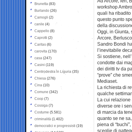
Ad Arcore, ieri, 
Brunetta
(83)
workshop Ambrose
Burlando
(26)
quali ha ribadito
Camogli
(2)
questo punto spe
canile
(4)
della discussion
Cappello
(8)
Oggi, in Giunta,
Arcore, Berluscon
Caprotti
(2)
Sandro Bondi ha 
Caritas
(6)
l’inevitabile dec
carovita
(170)
Si sostiene, nell
casa
(247)
condotte dai mag
Casini
(119)
dei diritti tv da 
Centrodestra in Liguria
(35)
“prove” che sme
Chiesa
(276)
Mediaset.
Cina
(10)
La richiesta di r
Comune
(342)
qualche settimana
Coop
(7)
La cui relazione
diverse ore i sen
Cossiga
(7)
di marcia da ten
Costume
(5.581)
quanto se ne sa, 
criminalità
(1.402)
piena di “buchi”,
democratici e progressisti
(19)
sceglie di patteg