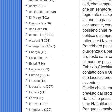
denuncia
(14.528)
altri, che sempr
destra
(573)
che un senatore 
destradipopolo
(99)
regionale (fattis
Di Pietro
(101)
lacune, un passag
Diritti civili
(276)
ovviamente, cond
don Gallo
(9)
possano chiarire 
economia
(2.331)
politico è sempre
rallentare i lavo
elezioni
(3.303)
Potrebbero passa
emergenza
(3.077)
d’urgenza da part
Energia
(45)
E questo sarà ce
Esselunga
(2)
comunque possibi
Esteri
(784)
Fabrizio Cicchitt
Eugenetica
(3)
contatto con il 
Europa
(1.314)
che facesse pre
Fassino
(13)
avvenire.
federalismo
(167)
Quello che si te
Ferrara
(21)
previsto dal pro
Sallusti, e possa
Ferretti
(6)
furie Napolitano.
ferrovie
(133)
Per questo motiv
finanziaria
(325)