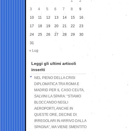
1
2
3
4
5
6
7
8
9
10
11
12
13
14
15
16
17
18
19
20
21
22
23
24
25
26
27
28
29
30
31
« Lug
Leggi gli ultimi articoli
inseriti
NEL PIENO DELLA CRISI
DIPLOMATICA TRA ROMA E
MADRID PER IL CASO CEUTA,
SALVINI LA SPARA: “STIAMO
BLOCCANDO NEGLI
AEROPORTI, ANCHE IN
QUESTE ORE, DECINE DI
IRREGOLARI IN ARRIVO DALLA
SPAGNA”, MA VIENE SMENTITO