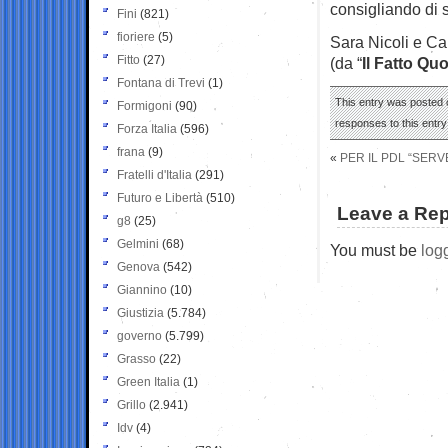
consigliando di s
Fini
(821)
fioriere
(5)
Sara Nicoli e Ca
Fitto
(27)
(da “
Il Fatto Qu
Fontana di Trevi
(1)
This entry was posted o
Formigoni
(90)
responses to this entr
Forza Italia
(596)
frana
(9)
«
PER IL PDL “SERV
Fratelli d'Italia
(291)
Futuro e Libertà
(510)
Leave a Rep
g8
(25)
Gelmini
(68)
You must be
log
Genova
(542)
Giannino
(10)
Giustizia
(5.784)
governo
(5.799)
Grasso
(22)
Green Italia
(1)
Grillo
(2.941)
Idv
(4)