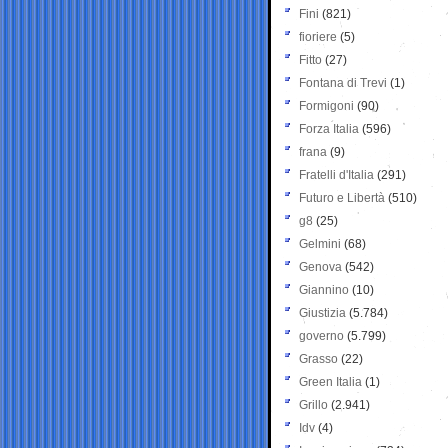
Fini
(821)
fioriere
(5)
Fitto
(27)
Fontana di Trevi
(1)
Formigoni
(90)
Forza Italia
(596)
frana
(9)
Fratelli d'Italia
(291)
Futuro e Libertà
(510)
g8
(25)
Gelmini
(68)
Genova
(542)
Giannino
(10)
Giustizia
(5.784)
governo
(5.799)
Grasso
(22)
Green Italia
(1)
Grillo
(2.941)
Idv
(4)