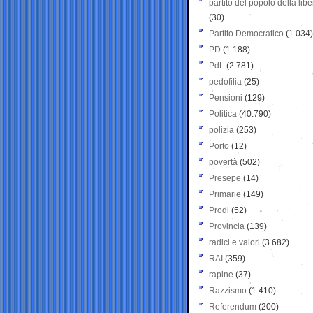
partito del popolo della libe
(30)
Partito Democratico
(1.034)
PD
(1.188)
PdL
(2.781)
pedofilia
(25)
Pensioni
(129)
Politica
(40.790)
polizia
(253)
Porto
(12)
povertà
(502)
Presepe
(14)
Primarie
(149)
Prodi
(52)
Provincia
(139)
radici e valori
(3.682)
RAI
(359)
rapine
(37)
Razzismo
(1.410)
Referendum
(200)