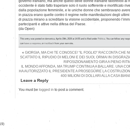
governo iraniano, ma anche quello delle donne iraniane favorevoli al r
occidente è stato fatto trapelare solo il ruolo sofferente e mortificato riv
dalla popolazione femminile, e le uniche donne che sembravano avere 
in piazza erano quelle contro il regime nelle manifestazioni degli ulti
di piazza mirano a screditare la visione occidentale, proponendo l’i
partecipanti e attive nella difesa del Paese.
(da Open)
This entry was posted on domenica, Aprile 19th, 2026 at 14:55 and is filed under
Politica
. You can follow any respo
can
leave a response
, or
trackback
from your own site.
«
GIORGIA, MA CHI TE CONOSCE! “IL FOGLIO” RACCONTA CHE 
SCATTATO IL RIPUDIO DI MELONI E DEI SUOI, ORMAI IN DISGRAZ
RIPOSIZIONAMENTO GIRA A PIENO RIT
IL MONDO AFFONDA, MA TRUMP CONTINUA A BALLARE. UNA C
)
HA AUTORIZZATO IL PRESIDENTE A PROSEGUIRE LA COSTRUZION
400 MILIONI DI DOLLARI ALLA CASA BIAN
Leave a Reply
You must be
logged in
to post a comment.
19)