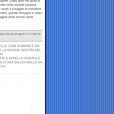
egime. Dopo anni nei quali in
estito nella società iraniana
avuto il coraggio di scendere
mi mesi, queste immagini e video
mmagine delle donne come
nses to this entry through the
RSS 2.0
feed. You
NELLE CENE ROMANE È GIÀ
IA: LA GRANDE GIOSTRA DEL
MO
ORTE D’APPELLO FEDERALE
E DI UNA SALA DA BALLO DA
CA
»