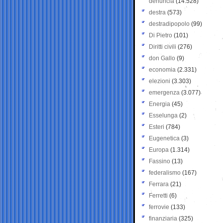
denuncia
(14.528)
destra
(573)
destradipopolo
(99)
Di Pietro
(101)
Diritti civili
(276)
don Gallo
(9)
economia
(2.331)
elezioni
(3.303)
emergenza
(3.077)
Energia
(45)
Esselunga
(2)
Esteri
(784)
Eugenetica
(3)
Europa
(1.314)
Fassino
(13)
federalismo
(167)
Ferrara
(21)
Ferretti
(6)
ferrovie
(133)
finanziaria
(325)