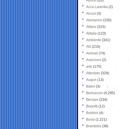
Aborto
(20)
Acca Larentia
(2)
Alcool
(3)
Alemanno
(150)
Alfano
(315)
Alitalia
(123)
Ambiente
(341)
AN
(210)
Animali
(74)
Arancioni
(2)
arte
(175)
Attentato
(329)
Auguri
(13)
Batini
(3)
Berlusconi
(4.295)
Bersani
(234)
Biasotti
(12)
Boldrini
(4)
Bossi
(1.221)
Brambilla
(38)