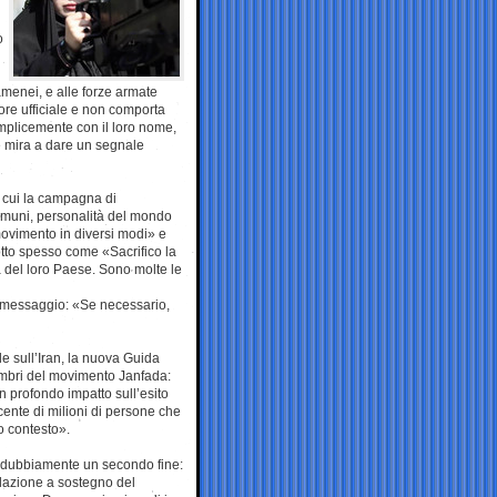
o
menei, e alle forze armate
ore ufficiale e non comporta
semplicemente con il loro nome,
e mira a dare un segnale
n cui la campagna di
 comuni, personalità del mondo
l movimento in diversi modi» e
tto spesso come «Sacrifico la
esa del loro Paese. Sono molte le
n messaggio: «Se necessario,
e sull’Iran, la nuova Guida
mbri del movimento Janfada:
n profondo impatto sull’esito
ente di milioni di persone che
o contesto».
indubbiamente un secondo fine:
olazione a sostegno del