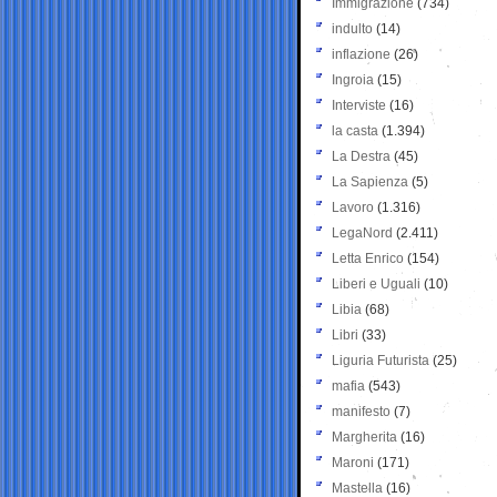
Immigrazione
(734)
indulto
(14)
inflazione
(26)
Ingroia
(15)
Interviste
(16)
la casta
(1.394)
La Destra
(45)
La Sapienza
(5)
Lavoro
(1.316)
LegaNord
(2.411)
Letta Enrico
(154)
Liberi e Uguali
(10)
Libia
(68)
Libri
(33)
Liguria Futurista
(25)
mafia
(543)
manifesto
(7)
Margherita
(16)
Maroni
(171)
Mastella
(16)