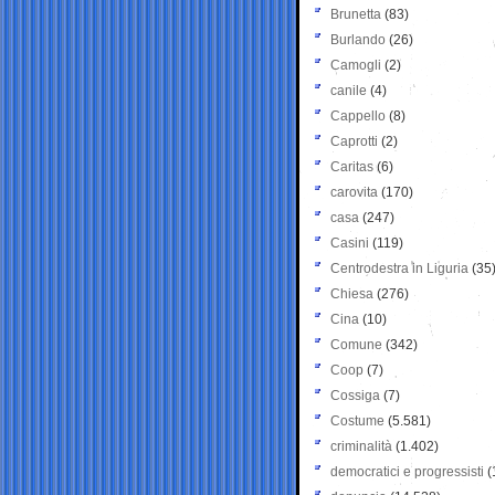
Brunetta
(83)
Burlando
(26)
Camogli
(2)
canile
(4)
Cappello
(8)
Caprotti
(2)
Caritas
(6)
carovita
(170)
casa
(247)
Casini
(119)
Centrodestra in Liguria
(35
Chiesa
(276)
Cina
(10)
Comune
(342)
Coop
(7)
Cossiga
(7)
Costume
(5.581)
criminalità
(1.402)
democratici e progressisti
(