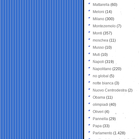
Mattarella
(60)
Meloni
(14)
Milano
(300)
Montezemolo
(7)
Monti
(357)
moschea
(11)
Musso
(10)
Muti
(10)
Napoli
(319)
Napolitano
(220)
no global
(5)
notte bianca
(3)
Nuovo Centrodestra
(2)
Obama
(11)
olimpiadi
(40)
Oliveri
(4)
Pannella
(29)
Papa
(33)
Parlamento
(1.428)