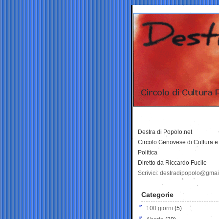
Destra di Popolo.net
Circolo Genovese di Cultura e
Politica
Diretto da Riccardo Fucile
Scrivici: destradipopolo@gma
Categorie
100 giorni
(5)