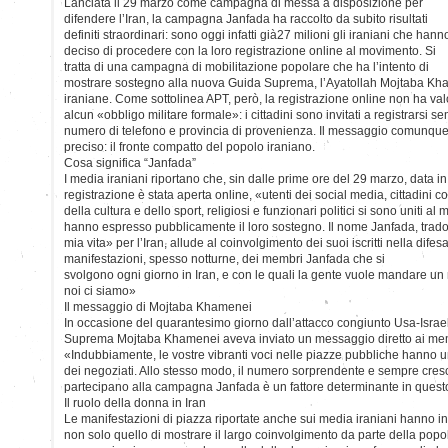
Lanciata il 29 marzo come campagna di messa a disposizione per
difendere l’Iran, la campagna Janfada ha raccolto da subito risultati
definiti straordinari: sono oggi infatti già27 milioni gli iraniani che hann
deciso di procedere con la loro registrazione online al movimento. Si
tratta di una campagna di mobilitazione popolare che ha l’intento di
mostrare sostegno alla nuova Guida Suprema, l’Ayatollah Mojtaba Kha
iraniane. Come sottolinea APT, però, la registrazione online non ha val
alcun «obbligo militare formale»: i cittadini sono invitati a registrarsi 
numero di telefono e provincia di provenienza. Il messaggio comunqu
preciso: il fronte compatto del popolo iraniano.
Cosa significa “Janfada”
I media iraniani riportano che, sin dalle prime ore del 29 marzo, data i
registrazione è stata aperta online, «utenti dei social media, cittadini
della cultura e dello sport, religiosi e funzionari politici si sono uniti a
hanno espresso pubblicamente il loro sostegno. Il nome Janfada, trado
mia vita» per l’Iran, allude al coinvolgimento dei suoi iscritti nella dif
manifestazioni, spesso notturne, dei membri Janfada che si
svolgono ogni giorno in Iran, e con le quali la gente vuole mandare u
noi ci siamo»
Il messaggio di Mojtaba Khamenei
In occasione del quarantesimo giorno dall’attacco congiunto Usa-Israel
Suprema Mojtaba Khamenei aveva inviato un messaggio diretto ai me
«Indubbiamente, le vostre vibranti voci nelle piazze pubbliche hanno u
dei negoziati. Allo stesso modo, il numero sorprendente e sempre cresc
partecipano alla campagna Janfada è un fattore determinante in quest
Il ruolo della donna in Iran
Le manifestazioni di piazza riportate anche sui media iraniani hanno 
non solo quello di mostrare il largo coinvolgimento da parte della pop