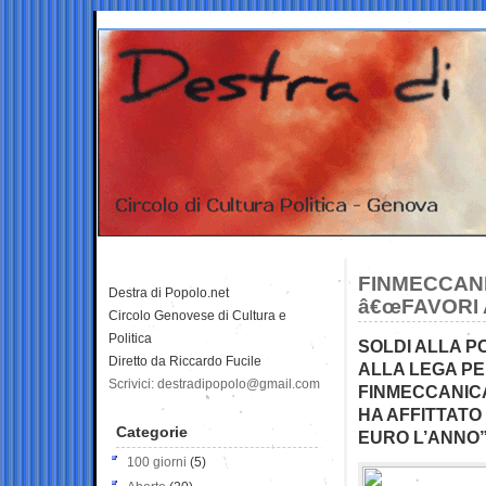
FINMECCANI
Destra di Popolo.net
â€œFAVORI 
Circolo Genovese di Cultura e
Politica
SOLDI ALLA PO
Diretto da Riccardo Fucile
ALLA LEGA PER
Scrivici: destradipopolo@gmail.com
FINMECCANICA
HA AFFITTATO
Categorie
EURO L’ANNO
100 giorni
(5)