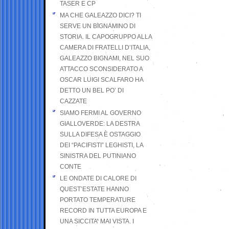
TASER E CP
MA CHE GALEAZZO DICI? TI
SERVE UN BIGNAMINO DI
STORIA. IL CAPOGRUPPO ALLA
CAMERA DI FRATELLI D’ITALIA,
GALEAZZO BIGNAMI, NEL SUO
ATTACCO SCONSIDERATO A
OSCAR LUIGI SCALFARO HA
DETTO UN BEL PO’ DI
CAZZATE
SIAMO FERMI AL GOVERNO
GIALLOVERDE: LA DESTRA
SULLA DIFESA È OSTAGGIO
DEI “PACIFISTI” LEGHISTI, LA
SINISTRA DEL PUTINIANO
CONTE
LE ONDATE DI CALORE DI
QUEST’ESTATE HANNO
PORTATO TEMPERATURE
RECORD IN TUTTA EUROPA E
UNA SICCITA’ MAI VISTA. I