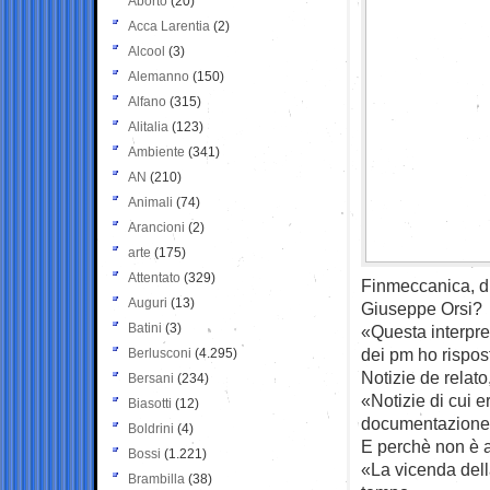
Aborto
(20)
Acca Larentia
(2)
Alcool
(3)
Alemanno
(150)
Alfano
(315)
Alitalia
(123)
Ambiente
(341)
AN
(210)
Animali
(74)
Arancioni
(2)
arte
(175)
Attentato
(329)
Finmeccanica, d
Auguri
(13)
Giuseppe Orsi?
Batini
(3)
«Questa interpret
dei pm ho rispost
Berlusconi
(4.295)
Notizie de relat
Bersani
(234)
«Notizie di cui 
Biasotti
(12)
documentazione 
Boldrini
(4)
E perchè non è a
Bossi
(1.221)
«La vicenda della
Brambilla
(38)