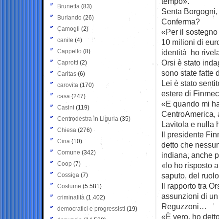
tempo».
Brunetta
(83)
Senta Borgogni, l
Burlando
(26)
Conferma?
Camogli
(2)
«Per il sostegno 
canile
(4)
10 milioni di eur
Cappello
(8)
identità ho rivel
Orsi è stato inda
Caprotti
(2)
sono state fatte 
Caritas
(6)
Lei è stato sent
carovita
(170)
estere di Finmec
casa
(247)
«E quando mi han
Casini
(119)
CentroAmerica, 
Centrodestra in Liguria
(35)
Lavitola e nulla
Chiesa
(276)
Il presidente Fin
Cina
(10)
detto che nessun
Comune
(342)
indiana, anche p
Coop
(7)
«Io ho risposto 
saputo, del ruol
Cossiga
(7)
Il rapporto tra O
Costume
(5.581)
assunzioni di un 
criminalità
(1.402)
Reguzzoni…
democratici e progressisti
(19)
«È vero, ho dett