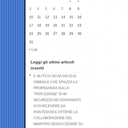
1
2
3
4
5
6
7
8
9
10
11
12
13
14
15
16
17
18
19
20
21
22
23
24
25
26
27
28
29
30
31
« Lug
Leggi gli ultimi articoli
inseriti
IL BLITZ DI SILVIA SALIS AL
VIMINALE CHE SPIAZZA LA
PROPAGANDA SULLA
“PERCEZIONE” DI IN-
SICUREZZA DEI SOVRANISTI:
SI FA RICEVERE DA
PIANTEDOSI E OTTIENE LA
COLLABORAZIONE DEL
MINISTRO SENZA CEDERE SU