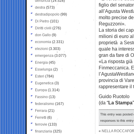
denuncia
(14.528)
figlio del senato
destra
(573)
all’Agusta Westl
destradipopolo
(99)
molto precise de
Di Pietro
(101)
Reguzzoni».
Diritti civili
(276)
La storia dei ca
don Gallo
(9)
milioni di euro 
economia
(2.331)
proprietà a Sest
quale ha interes
elezioni
(3.303)
gran da fare di O
emergenza
(3.077)
«La risposta già 
Energia
(45)
Finmeccanica. E 
Esselunga
(2)
l’AgustaWestland 
Esteri
(784)
provincia di Vare
Eugenetica
(3)
rappresentare il t
Europa
(1.314)
Guido Ruotolo
Fassino
(13)
(da “
La Stampa
”
federalismo
(167)
Ferrara
(21)
This entry was posted o
Ferretti
(6)
responses to this entr
ferrovie
(133)
«
NELLA ROCCAFORTE
finanziaria
(325)