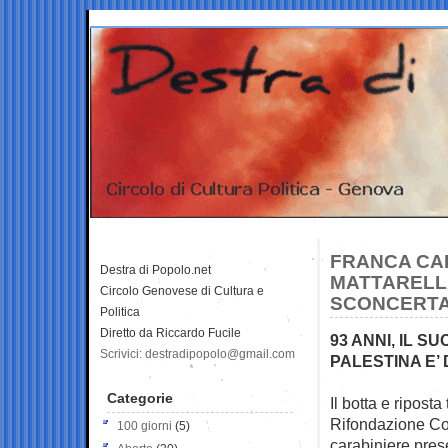
FRANCA CAF
Destra di Popolo.net
MATTARELLA
Circolo Genovese di Cultura e
SCONCERTA
Politica
Diretto da Riccardo Fucile
93 ANNI, IL 
Scrivici: destradipopolo@gmail.com
PALESTINA E’
Categorie
Il botta e ripos
Rifondazione Com
100 giorni
(5)
carabiniere pres