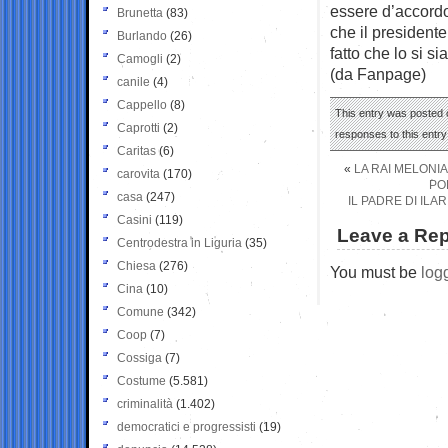
essere d’accordo
Brunetta
(83)
che il presidente
Burlando
(26)
fatto che lo si si
Camogli
(2)
(da Fanpage)
canile
(4)
Cappello
(8)
This entry was posted 
Caprotti
(2)
responses to this entr
Caritas
(6)
«
LA RAI MELONIA
carovita
(170)
POE
casa
(247)
IL PADRE DI ILA
Casini
(119)
Leave a Rep
Centrodestra in Liguria
(35)
Chiesa
(276)
You must be
log
Cina
(10)
Comune
(342)
Coop
(7)
Cossiga
(7)
Costume
(5.581)
criminalità
(1.402)
democratici e progressisti
(19)