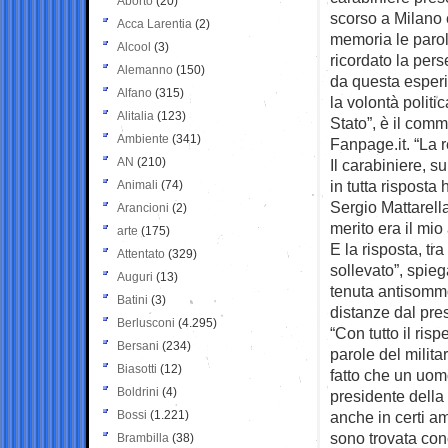
Aborto
(20)
scorso a Milano 
Acca Larentia
(2)
memoria le parol
Alcool
(3)
ricordato la pers
Alemanno
(150)
da questa esper
Alfano
(315)
la volontà politic
Alitalia
(123)
Stato”, è il comm
Ambiente
(341)
Fanpage.it. “La re
AN
(210)
Il carabiniere, s
in tutta risposta
Animali
(74)
Sergio Mattarell
Arancioni
(2)
merito era il mio
arte
(175)
E la risposta, tr
Attentato
(329)
sollevato”, spieg
Auguri
(13)
tenuta antisommo
Batini
(3)
distanze dal pr
Berlusconi
(4.295)
“Con tutto il risp
Bersani
(234)
parole del militar
Biasotti
(12)
fatto che un uom
Boldrini
(4)
presidente della
Bossi
(1.221)
anche in certi am
sono trovata con
Brambilla
(38)