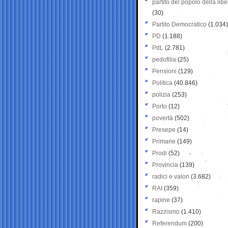
partito del popolo della libe
(30)
Partito Democratico
(1.034)
PD
(1.188)
PdL
(2.781)
pedofilia
(25)
Pensioni
(129)
Politica
(40.846)
polizia
(253)
Porto
(12)
povertà
(502)
Presepe
(14)
Primarie
(149)
Prodi
(52)
Provincia
(139)
radici e valori
(3.682)
RAI
(359)
rapine
(37)
Razzismo
(1.410)
Referendum
(200)