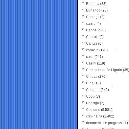
Brunetta
(83)
Burlando
(26)
Camogli
(2)
canile
(4)
Cappello
(8)
Caprotti
(2)
Caritas
(6)
carovita
(170)
casa
(247)
Casini
(119)
Centrodestra in Liguria
(35
Chiesa
(276)
Cina
(10)
Comune
(342)
Coop
(7)
Cossiga
(7)
Costume
(5.581)
criminalità
(1.402)
democratici e progressisti
(