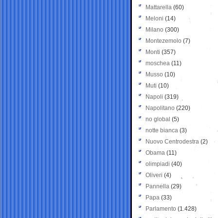
Mattarella
(60)
Meloni
(14)
Milano
(300)
Montezemolo
(7)
Monti
(357)
moschea
(11)
Musso
(10)
Muti
(10)
Napoli
(319)
Napolitano
(220)
no global
(5)
notte bianca
(3)
Nuovo Centrodestra
(2)
Obama
(11)
olimpiadi
(40)
Oliveri
(4)
Pannella
(29)
Papa
(33)
Parlamento
(1.428)