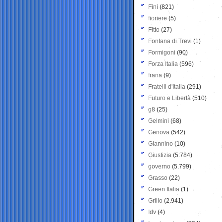
Fini
(821)
fioriere
(5)
Fitto
(27)
Fontana di Trevi
(1)
Formigoni
(90)
Forza Italia
(596)
frana
(9)
Fratelli d'Italia
(291)
Futuro e Libertà
(510)
g8
(25)
Gelmini
(68)
Genova
(542)
Giannino
(10)
Giustizia
(5.784)
governo
(5.799)
Grasso
(22)
Green Italia
(1)
Grillo
(2.941)
Idv
(4)