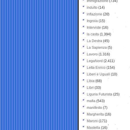
Immigrazione
(734)
indulto
(14)
inflazione
(26)
Ingroia
(15)
Interviste
(16)
la casta
(1.394)
La Destra
(45)
La Sapienza
(5)
Lavoro
(1.316)
LegaNord
(2.411)
Letta Enrico
(154)
Liberi e Uguali
(10)
Libia
(68)
Libri
(33)
Liguria Futurista
(25)
mafia
(543)
manifesto
(7)
Margherita
(16)
Maroni
(171)
Mastella
(16)