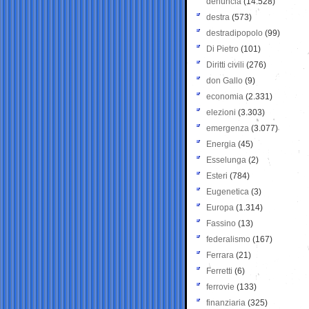
denuncia
(14.528)
destra
(573)
destradipopolo
(99)
Di Pietro
(101)
Diritti civili
(276)
don Gallo
(9)
economia
(2.331)
elezioni
(3.303)
emergenza
(3.077)
Energia
(45)
Esselunga
(2)
Esteri
(784)
Eugenetica
(3)
Europa
(1.314)
Fassino
(13)
federalismo
(167)
Ferrara
(21)
Ferretti
(6)
ferrovie
(133)
finanziaria
(325)