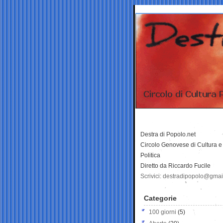
Destra di Popolo.net
Circolo Genovese di Cultura e
Politica
Diretto da Riccardo Fucile
Scrivici: destradipopolo@gma
Categorie
100 giorni
(5)