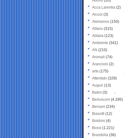
Aborto
(20)
Acca Larentia
(2)
Alcool
(3)
Alemanno
(150)
Alfano
(315)
Alitalia
(123)
Ambiente
(341)
AN
(210)
Animali
(74)
Arancioni
(2)
arte
(175)
Attentato
(329)
Auguri
(13)
Batini
(3)
Berlusconi
(4.295)
Bersani
(234)
Biasotti
(12)
Boldrini
(4)
Bossi
(1.221)
Brambilla
(38)