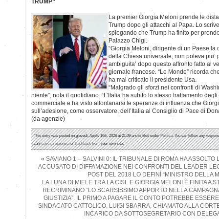
TRUMP”
La premier Giorgia Meloni prende le dist
Trump dopo gli attacchi al Papa. Lo scriv
spiegando che Trump ha finito per prendere
Palazzo Chigi.
“Giorgia Meloni, dirigente di un Paese la 
della Chiesa universale, non poteva piu’ 
ambiguita’ dopo questo affronto fatto al v
giornale francese. “Le Monde” ricorda ch
ha mai criticato il presidente Usa.
“Malgrado gli sforzi nei confronti di Was
niente”, nota il quotidiano. “L’Italia ha subito lo stesso trattamento degli
commerciale e ha visto allontanarsi le speranze di influenza che Gior
sull’adesione, come osservatore, dell’Italia al Consiglio di Pace di Do
(da agenzie)
This entry was posted on giovedì, Aprile 16th, 2026 at 21:09 and is filed under
Politica
. You can follow any respons
can
leave a response
, or
trackback
from your own site.
«
SAVIANO 1 – SALVINI 0: IL TRIBUNALE DI ROMA HA ASSOLTO
ACCUSATO DI DIFFAMAZIONE NEI CONFRONTI DEL LEADER LEG
POST DEL 2018 LO DEFINÌ “MINISTRO DELLA M
LA LUNA DI MIELE TRA LA CISL E GIORGIA MELONI È FINITA A 
RECRIMINANO “LO SCARSISSIMO APPORTO NELLA CAMPAGN
GIUSTIZIA”. IL PRIMO A PAGARE IL CONTO POTREBBE ESSER
SINDACATO CATTOLICO, LUIGI SBARRA, CHIAMATO ALLA CORT
INCARICO DA SOTTOSEGRETARIO CON DELEGA