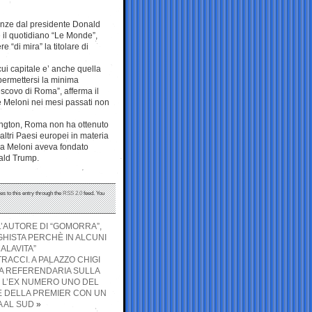
anze dal presidente Donald
e il quotidiano “Le Monde”,
 “di mira” la titolare di
cui capitale e’ anche quella
permettersi la minima
escovo di Roma”, afferma il
e Meloni nei mesi passati non
hington, Roma non ha ottenuto
 altri Paesi europei in materia
gia Meloni aveva fondato
nald Trump.
es to this entry through the
RSS 2.0
feed. You
 L’AUTORE DI “GOMORRA”,
HISTA PERCHÈ IN ALCUNI
ALAVITA”
STRACCI. A PALAZZO CHIGI
A REFERENDARIA SULLA
E L’EX NUMERO UNO DEL
E DELLA PREMIER CON UN
 AL SUD
»