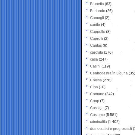
Brunetta
(83)
Burlando
(26)
Camogli
(2)
canile
(4)
Cappello
(8)
Caprotti
(2)
Caritas
(6)
carovita
(170)
casa
(247)
Casini
(119)
Centrodestra in Liguria
(35
Chiesa
(276)
Cina
(10)
Comune
(342)
Coop
(7)
Cossiga
(7)
Costume
(5.581)
criminalità
(1.402)
democratici e progressisti
(