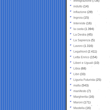
Immigrazione
(734)
indulto
(14)
inflazione
(26)
Ingroia
(15)
Interviste
(16)
la casta
(1.394)
La Destra
(45)
La Sapienza
(5)
Lavoro
(1.316)
LegaNord
(2.411)
Letta Enrico
(154)
Liberi e Uguali
(10)
Libia
(68)
Libri
(33)
Liguria Futurista
(25)
mafia
(543)
manifesto
(7)
Margherita
(16)
Maroni
(171)
Mastella
(16)