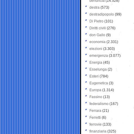
denuncia
(14.528)
destra
(573)
destradipopolo
(99)
Di Pietro
(101)
Diritti civili
(276)
don Gallo
(9)
economia
(2.331)
elezioni
(3.303)
emergenza
(3.077)
Energia
(45)
Esselunga
(2)
Esteri
(784)
Eugenetica
(3)
Europa
(1.314)
Fassino
(13)
federalismo
(167)
Ferrara
(21)
Ferretti
(6)
ferrovie
(133)
finanziaria
(325)