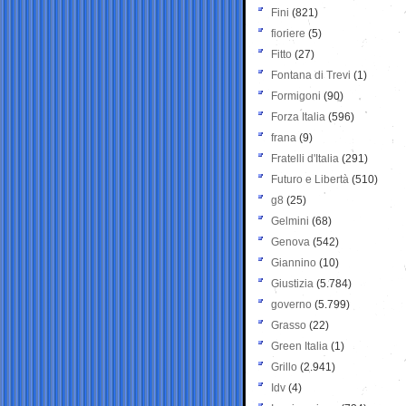
Fini
(821)
fioriere
(5)
Fitto
(27)
Fontana di Trevi
(1)
Formigoni
(90)
Forza Italia
(596)
frana
(9)
Fratelli d'Italia
(291)
Futuro e Libertà
(510)
g8
(25)
Gelmini
(68)
Genova
(542)
Giannino
(10)
Giustizia
(5.784)
governo
(5.799)
Grasso
(22)
Green Italia
(1)
Grillo
(2.941)
Idv
(4)