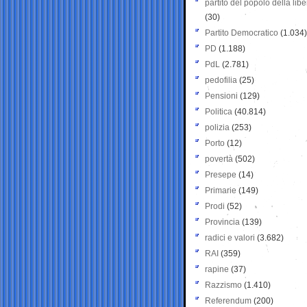
partito del popolo della libe
(30)
Partito Democratico
(1.034)
PD
(1.188)
PdL
(2.781)
pedofilia
(25)
Pensioni
(129)
Politica
(40.814)
polizia
(253)
Porto
(12)
povertà
(502)
Presepe
(14)
Primarie
(149)
Prodi
(52)
Provincia
(139)
radici e valori
(3.682)
RAI
(359)
rapine
(37)
Razzismo
(1.410)
Referendum
(200)