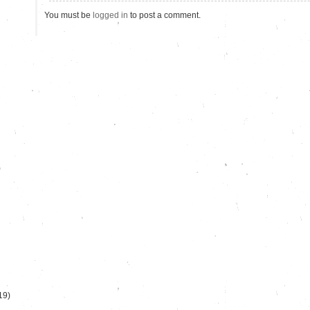
You must be
logged in
to post a comment.
)
19)