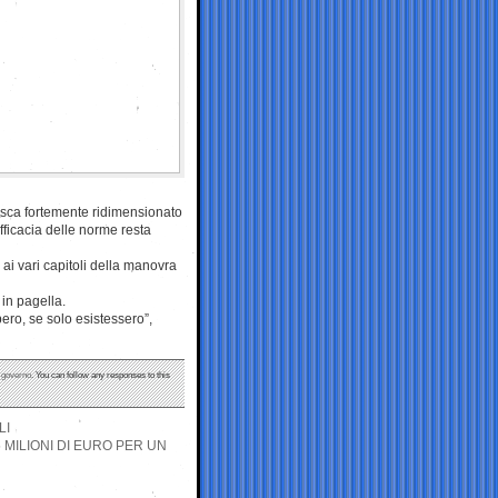
esca fortemente ridimensionato
ficacia delle norme resta
ai vari capitoli della manovra
 in pagella.
ro, se solo esistessero”,
,
governo
. You can follow any responses to this
LI
5 MILIONI DI EURO PER UN