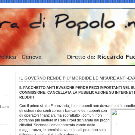
IL GOVERNO RENDE PIU’ MORBIDE LE MISURE ANTI-EV
IL PACCHETTO ANTI-EVASIONE PERDE PEZZI IMPORTANTI NEL S
COMMISSIONE: CANCELLATA LA PUBBLICAZIONE SU INTERNET 
REDDITI
Con il primo sì alla Finanziaria, i contribuenti non dovranno più annett
il.com
gli estremi dei conti correnti bancari e dei rapporti con
gli operatori finanziari, ma soprattutto i comuni non
potranno più mettere in Rete l’Irpef dichiarata dai propri
cittadini. Secondo l’emendamento varato dalla
maggioranza, le amministrazioni locali potranno solo
diffondere i dati relativi alle categorie.