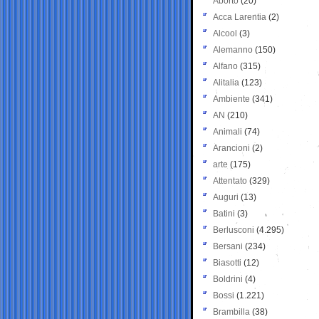
Aborto
(20)
Acca Larentia
(2)
Alcool
(3)
Alemanno
(150)
Alfano
(315)
Alitalia
(123)
Ambiente
(341)
AN
(210)
Animali
(74)
Arancioni
(2)
arte
(175)
Attentato
(329)
Auguri
(13)
Batini
(3)
Berlusconi
(4.295)
Bersani
(234)
Biasotti
(12)
Boldrini
(4)
Bossi
(1.221)
Brambilla
(38)