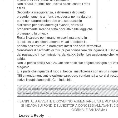
Non ci sarà quindi l’annunciata stretta contro i reati
fiscali.
Secondo la maggioranza, a differenza di quanto
precedentemente annunciato, questa norma da una
parte non rappresenterebbe uno spauracchio
sufficiente per dissuadere gli evasori, dall’altra
probabilmente sarebbe stata bocciata dalle leggi che
proteggono la privacy.
Resta il carcere per i grandi evasori, ma anche in
questo caso un emendamento va ad addolcire la
portata dell’articolo: la normativa infatti non sarà retroattiva.
Nonostante il pacchetto di misure per combattere chi inganna il Fisco 
dal passaggio in commissione, da via XX Settembre assicurano che l’ef
salda.
Non la pensa così il Sole 24 Ore che nelle sue pagine assegna dei voti 
d’agosto.
E la parte che riguarda il fisco si becca l’insufficienza con un un cinque
“Gli emendamenti anti-evasione sarebbero condannati ai corsi di recupe
scrive il quotidiano della Confindustria.
This entry was posted on martedì, Settembre 6th, 2011 at 04:27 and is filed under
Berlusconi
,
Costume
,
denuncia
entry through the
RSS 2.0
feed. You can
leave a response
, or
trackback
from your own site.
«
BANKITALIA AVVERTE IL GOVERNO: AUMENTARE L’IVA E PIU’ TAG
SI INDAGA SUI FONDI DELL’EDITORIA CONCESSI ALL’AVANTI: 2,
GIORNALE FANTASMA
»
Leave a Reply