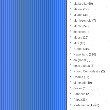
Mattarella
(60)
Meloni
(14)
Milano
(300)
Montezemolo
(7)
Monti
(357)
moschea
(11)
Musso
(10)
Muti
(10)
Napoli
(319)
Napolitano
(220)
no global
(5)
notte bianca
(3)
Nuovo Centrodestra
(2)
Obama
(11)
olimpiadi
(40)
Oliveri
(4)
Pannella
(29)
Papa
(33)
Parlamento
(1.428)