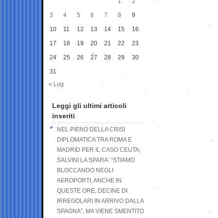
1
2
3
4
5
6
7
8
9
10
11
12
13
14
15
16
17
18
19
20
21
22
23
24
25
26
27
28
29
30
31
« Lug
Leggi gli ultimi articoli
inseriti
NEL PIENO DELLA CRISI
DIPLOMATICA TRA ROMA E
MADRID PER IL CASO CEUTA,
SALVINI LA SPARA: “STIAMO
BLOCCANDO NEGLI
AEROPORTI, ANCHE IN
QUESTE ORE, DECINE DI
IRREGOLARI IN ARRIVO DALLA
SPAGNA”, MA VIENE SMENTITO