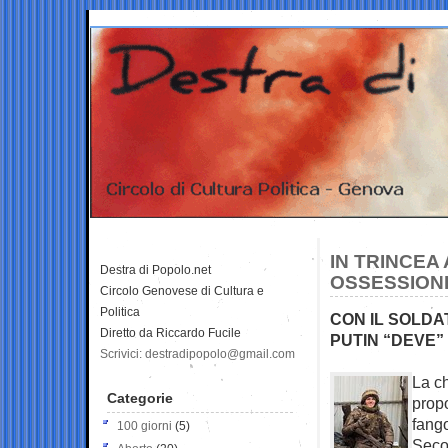
IN TRINCEA
Destra di Popolo.net
OSSESSIONE
Circolo Genovese di Cultura e
Politica
CON IL SOLDA
Diretto da Riccardo Fucile
PUTIN “DEVE”
Scrivici: destradipopolo@gmail.com
La ch
Categorie
propo
fango
100 giorni
(5)
Secon