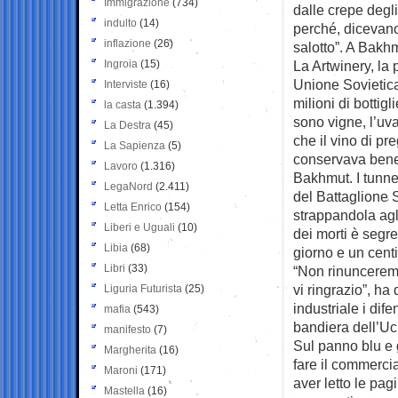
Immigrazione
(734)
dalle crepe degli
indulto
(14)
perché, dicevan
inflazione
(26)
salotto”. A Bakhmu
Ingroia
(15)
La Artwinery, la 
Unione Sovietica,
Interviste
(16)
milioni di bottig
la casta
(1.394)
sono vigne, l’uv
La Destra
(45)
che il vino di pr
La Sapienza
(5)
conservava bene n
Lavoro
(1.316)
Bakhmut. I tunnel
LegaNord
(2.411)
del Battaglione 
Letta Enrico
(154)
strappandola agli
Liberi e Uguali
(10)
dei morti è segre
Libia
(68)
giorno e un centi
Libri
(33)
“Non rinunceremo 
vi ringrazio”, ha
Liguria Futurista
(25)
industriale i dif
mafia
(543)
bandiera dell’Uc
manifesto
(7)
Sul panno blu e 
Margherita
(16)
fare il commerci
Maroni
(171)
aver letto le pa
Mastella
(16)