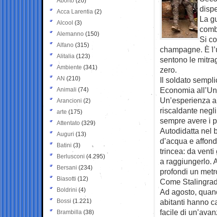
Aborto
(20)
disp
Acca Larentia
(2)
La gu
Alcool
(3)
comb
Alemanno
(150)
Si co
Alfano
(315)
champagne. È l’u
Alitalia
(123)
sentono le mitrag
Ambiente
(341)
zero.
AN
(210)
Il soldato sempl
Economia all’Unive
Animali
(74)
Un’esperienza all
Arancioni
(2)
riscaldante negli
arte
(175)
sempre avere i pi
Attentato
(329)
Autodidatta nel 
Auguri
(13)
d’acqua e affondo 
Batini
(3)
trincea: da venti
Berlusconi
(4.295)
a raggiungerlo. A
Bersani
(234)
profondi un metro
Biasotti
(12)
Come Stalingrad
Boldrini
(4)
Ad agosto, quando
Bossi
(1.221)
abitanti hanno c
facile di un’avan
Brambilla
(38)