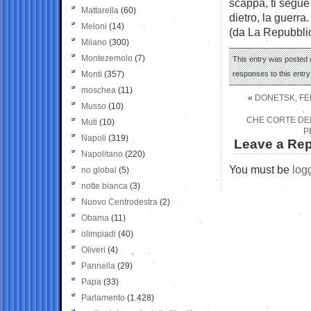
scappa, ti segue
Mattarella
(60)
dietro, la guerra.
Meloni
(14)
(da La Repubbli
Milano
(300)
Montezemolo
(7)
This entry was posted 
Monti
(357)
responses to this entr
moschea
(11)
«
DONETSK, FE
Musso
(10)
CHE CORTE DEI
Muti
(10)
P
Napoli
(319)
Leave a Rep
Napolitano
(220)
You must be
log
no global
(5)
notte bianca
(3)
Nuovo Centrodestra
(2)
Obama
(11)
olimpiadi
(40)
Oliveri
(4)
Pannella
(29)
Papa
(33)
Parlamento
(1.428)