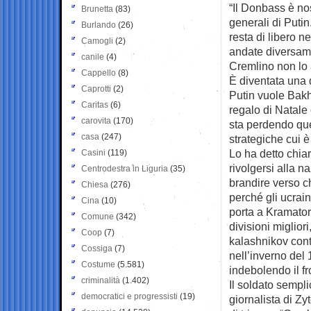
“Il Donbass è no
Brunetta
(83)
generali di Putin
Burlando
(26)
resta di libero n
Camogli
(2)
andate diversame
canile
(4)
Cremlino non lo 
Cappello
(8)
È diventata una 
Caprotti
(2)
Putin vuole Bakh
Caritas
(6)
regalo di Natale
carovita
(170)
sta perdendo que
casa
(247)
strategiche cui è
Lo ha detto chia
Casini
(119)
rivolgersi alla n
Centrodestra in Liguria
(35)
brandire verso ch
Chiesa
(276)
perché gli ucrain
Cina
(10)
porta a Kramator
Comune
(342)
divisioni migliori
Coop
(7)
kalashnikov cont
Cossiga
(7)
nell’inverno del
Costume
(5.581)
indebolendo il fr
criminalità
(1.402)
Il soldato sempli
democratici e progressisti
(19)
giornalista di Zy