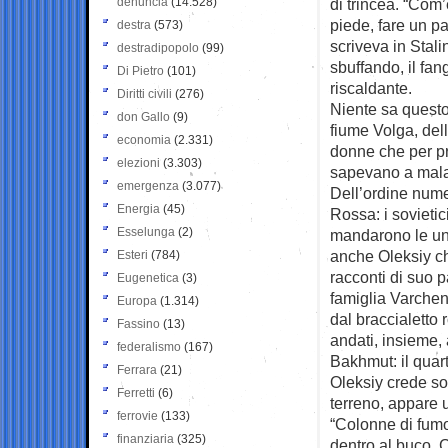
denuncia
(14.528)
di trincea. “Com’
piede, fare un p
destra
(573)
scriveva in Stal
destradipopolo
(99)
sbuffando, il fan
Di Pietro
(101)
riscaldante.
Diritti civili
(276)
Niente sa questo
don Gallo
(9)
fiume Volga, dell
economia
(2.331)
donne che per pr
elezioni
(3.303)
sapevano a mal
emergenza
(3.077)
Dell’ordine numer
Energia
(45)
Rossa: i sovietic
Esselunga
(2)
mandarono le uni
anche Oleksiy ch
Esteri
(784)
racconti di suo p
Eugenetica
(3)
famiglia Varchenk
Europa
(1.314)
dal braccialetto
Fassino
(13)
andati, insieme, 
federalismo
(167)
Bakhmut: il quar
Ferrara
(21)
Oleksiy crede sol
Ferretti
(6)
terreno, appare u
ferrovie
(133)
“Colonne di fumo
finanziaria
(325)
dentro al buco. 