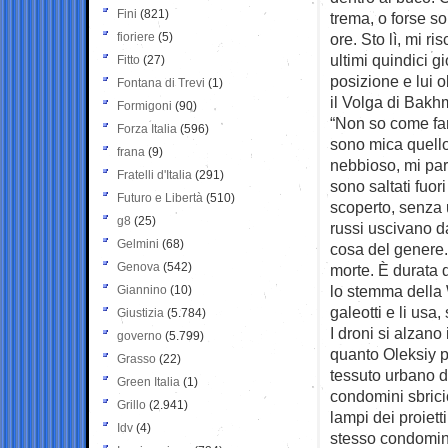
Fini
(821)
trema, o forse s
fioriere
(5)
ore. Sto lì, mi 
ultimi quindici g
Fitto
(27)
posizione e lui 
Fontana di Trevi
(1)
il Volga di Bakh
Formigoni
(90)
“Non so come fa
Forza Italia
(596)
sono mica quello
frana
(9)
nebbioso, mi par
Fratelli d'Italia
(291)
sono saltati fuor
Futuro e Libertà
(510)
scoperto, senza u
g8
(25)
russi uscivano d
Gelmini
(68)
cosa del genere.
Genova
(542)
morte. È durata 
lo stemma della 
Giannino
(10)
galeotti e li us
Giustizia
(5.784)
I droni si alzano 
governo
(5.799)
quanto Oleksiy po
Grasso
(22)
tessuto urbano d
Green Italia
(1)
condomini sbricio
Grillo
(2.941)
lampi dei proietti
Idv
(4)
stesso condomini