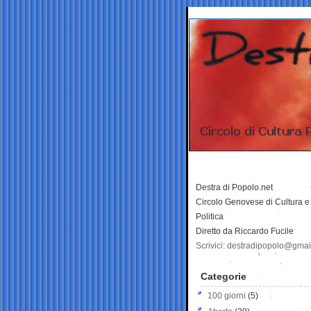
Destra di Popolo.net
Circolo Genovese di Cultura e
Politica
Diretto da Riccardo Fucile
Scrivici: destradipopolo@gma
Categorie
100 giorni
(5)