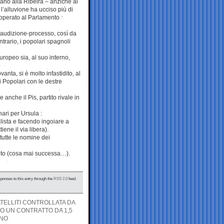
sano alla Ribeira – anziché al
l’alluvione ha ucciso più di
o operato al Parlamento
l’audizione-processo, così da
trario, i popolari spagnoli
uropeo sia, al suo interno,
ta, si è molto infastidito, al
ei Popolari con le destre
nche il Pis, partito rivale in
nari per Ursula :
lista e facendo ingoiare a
iene il via libera).
tutte le nomine dei
voto (cosa mai successa…).
sponses to this entry through the
RSS 2.0
feed.
ATELLITI CONTROLLATA DA
LO UN CONTRATTO DA 1,5
ANO