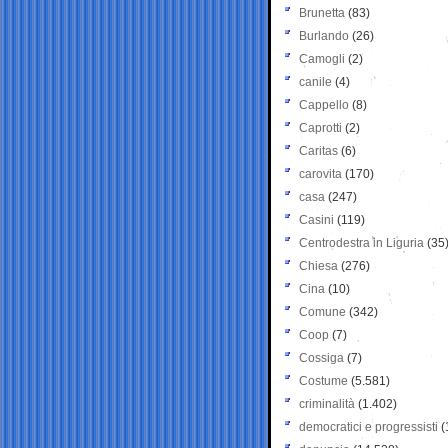
Brunetta
(83)
Burlando
(26)
Camogli
(2)
canile
(4)
Cappello
(8)
Caprotti
(2)
Caritas
(6)
carovita
(170)
casa
(247)
Casini
(119)
Centrodestra in Liguria
(35
Chiesa
(276)
Cina
(10)
Comune
(342)
Coop
(7)
Cossiga
(7)
Costume
(5.581)
criminalità
(1.402)
democratici e progressisti
(