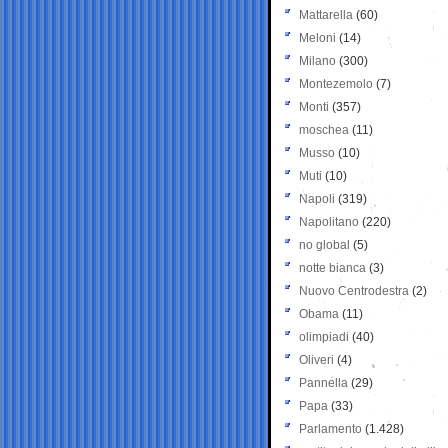
Mattarella
(60)
Meloni
(14)
Milano
(300)
Montezemolo
(7)
Monti
(357)
moschea
(11)
Musso
(10)
Muti
(10)
Napoli
(319)
Napolitano
(220)
no global
(5)
notte bianca
(3)
Nuovo Centrodestra
(2)
Obama
(11)
olimpiadi
(40)
Oliveri
(4)
Pannella
(29)
Papa
(33)
Parlamento
(1.428)