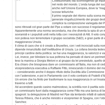
Costituzionale) sta sconvolgendo gli equilib
nel resto del mondo. L’onda lunga del suc
anche nell’Unione Europea, dove la “mag
scosse telluriche.
Il primo segnale del ritorno sulla scena 
generale ringalluzzimento dei gruppi destro
complice la composizione variegata del P
sono ritrovati col gran parte del Ppe a votare con successo il regolame
Apparentemente una norma secondaria, ma che diventa la spia di un m
sovranisti e i populisti uniti nella lotta con i neonazisti di Afd. Il voto c
non poteva non terremotare il gruppo socialista (S&D), e gran parte di 
maggioranza Ursula.
Il clima di caos che si è creato a Bruxelles, con i veti incrociati sulla n
dipende innanzitutto dall’inettitudine di Ursula. La cofana bionda tede
principi cardine della politica: se hai una maggioranza, la valorizzi e va
Lei, invece, per blindare la sua poltrona ha pensato di darsi un perimet
teso la manina a Giorgia Meloni e al gruppo da lei presieduto, quello d
Era chiaro che bisognava dare un commissario all’Italia, ma non di c
vicepresidenza esecutiva a Raffaele Fitto, innescando il domino del malc
– considerando anche il doppio rifiuto della Ducetta alla Commissione
con l’astensione, e poi in Parlamento con il voto contrario di Fratelli d’It
Un errore che ha finito per trasformare la sua maggioranza in un’insala
traverso a tutti.
Ad accendere questo casino malmostoso, la scintilla non è partita sol
un commissario fuori dalla maggiaranza come Fitto ma una tanica di be
spagnoli: la delegazione di Madrid nel Ppe sta tentando infatti di sabot
Teresa Ribera, che è anche ministro e vicepremier di Spagna, con l’obie
Sanchez.