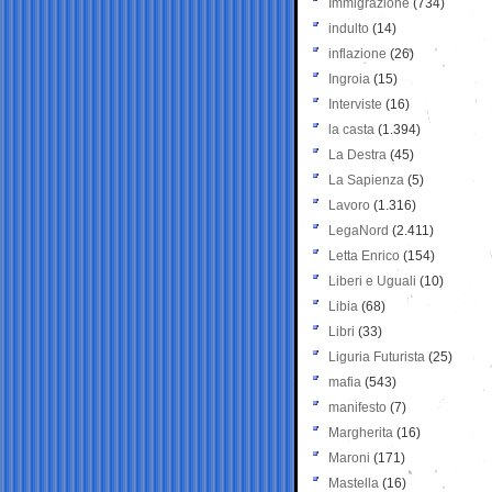
Immigrazione
(734)
indulto
(14)
inflazione
(26)
Ingroia
(15)
Interviste
(16)
la casta
(1.394)
La Destra
(45)
La Sapienza
(5)
Lavoro
(1.316)
LegaNord
(2.411)
Letta Enrico
(154)
Liberi e Uguali
(10)
Libia
(68)
Libri
(33)
Liguria Futurista
(25)
mafia
(543)
manifesto
(7)
Margherita
(16)
Maroni
(171)
Mastella
(16)