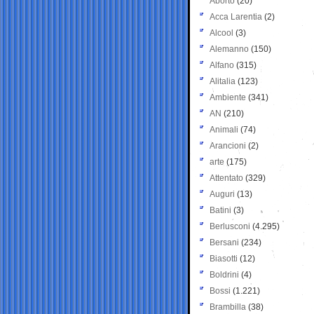
Aborto
(20)
Acca Larentia
(2)
Alcool
(3)
Alemanno
(150)
Alfano
(315)
Alitalia
(123)
Ambiente
(341)
AN
(210)
Animali
(74)
Arancioni
(2)
arte
(175)
Attentato
(329)
Auguri
(13)
Batini
(3)
Berlusconi
(4.295)
Bersani
(234)
Biasotti
(12)
Boldrini
(4)
Bossi
(1.221)
Brambilla
(38)