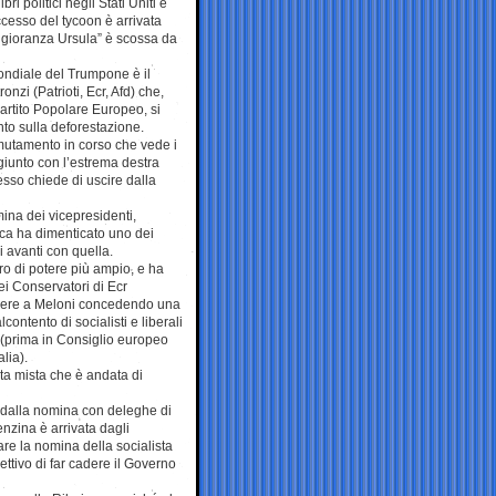
ri politici negli Stati Uniti e
cesso del tycoon è arrivata
gioranza Ursula” è scossa da
mondiale del Trumpone è il
nzi (Patrioti, Ecr, Afd) che,
artito Popolare Europeo, si
nto sulla deforestazione.
utamento in corso che vede i
ongiunto con l’estrema destra
esso chiede di uscire dalla
omina dei vicepresidenti,
sca ha dimenticato uno dei
i avanti con quella.
ro di potere più ampio, e ha
ei Conservatori di Ecr
edere a Meloni concedendo una
ontento di socialisti e liberali
 (prima in Consiglio europeo
alia).
ta mista che è andata di
o dalla nomina con deleghe di
nzina è arrivata dagli
are la nomina della socialista
ttivo di far cadere il Governo