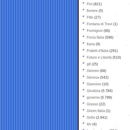
Fini
(821)
fioriere
(5)
Fitto
(27)
Fontana di Trevi
(1)
Formigoni
(90)
Forza Italia
(596)
frana
(9)
Fratelli d'Italia
(291)
Futuro e Libertà
(510)
g8
(25)
Gelmini
(68)
Genova
(542)
Giannino
(10)
Giustizia
(5.784)
governo
(5.799)
Grasso
(22)
Green Italia
(1)
Grillo
(2.941)
Idv
(4)