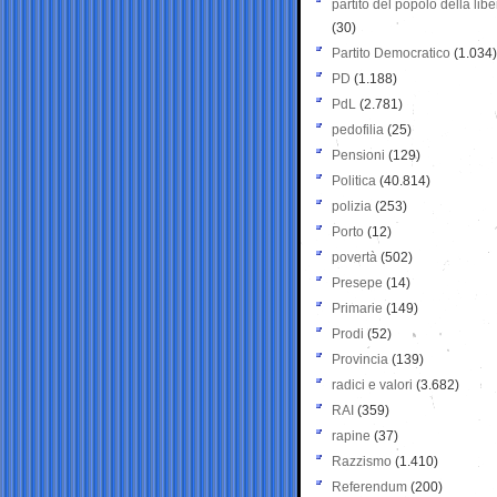
partito del popolo della libe
(30)
Partito Democratico
(1.034)
PD
(1.188)
PdL
(2.781)
pedofilia
(25)
Pensioni
(129)
Politica
(40.814)
polizia
(253)
Porto
(12)
povertà
(502)
Presepe
(14)
Primarie
(149)
Prodi
(52)
Provincia
(139)
radici e valori
(3.682)
RAI
(359)
rapine
(37)
Razzismo
(1.410)
Referendum
(200)