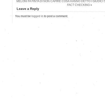
MELONI FA FINTA DI NON CAPIRE COSA HANNO DETTO I GIUDICI SU
FACT CHECKING
»
Leave a Reply
You must be
logged in
to post a comment.