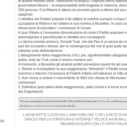
In quanto ministro della Transizione ecologica i Popolari iberici addos
governatore Mozon – la responsabilità della tragedia di Valencia, dove 
200 persone. E la Ribeira è attesa nei prossimi giorni a riferire del su
spagnolo.
L’obiettivo del Partido popular è far slittare le nomine europee a dopo 
azzoppare la Ribera e far saltare la sua nomina a Bruxelles. In caso con
minacciano di boicottare i commissari di Ursula.
Il caso Ribera è l’ennesima dimostrazione di come il Partito popolare e
disomogeneo e parcellizzato in obiettivi non convergenti.
Lo stesso premier polacco, Donald Tusk, che del Ppe è un pezzo da novan
pari dei socialisti e liberali, per la convergenza dei voti di gran parte d
estreme sulla deforestazione.
L’allargamento della maggioranza a Ecr, poi, significherebbe sdoganare a
patria, visto da Tusk come il nemico numero uno.
Al momento, a Bruxelles gli analisti politici prevedono questi tre gli sce
)
1. Riesce a ricompattare la sua maggioranza “domando” il Partito socia
Sanchez e Macron l’inclusione di Fratelli d’Italia nell’alleanza (e Fitto ott
2. Non riesce a sedare il malcontento di S&D che chiede di riformulare 
commissari.
3. Definitiva spaccatura della maggioranza, salta Ursula e si torna al 
(da Dagoreport)
This entry was posted on venerdì, Novembre 15th, 2024 at 19:30 and is filed under
Politica
. You can follow any re
You can
leave a response
, or
trackback
from your own site.
«
MUSK BATTE CASSA DALL’AMICA MELONI. CON LA RETE DI S
SPACEX PER LA FORNITURA DI INTERNET VELOCE HA IN BAL
19)
MILIARDI DI EURO CON LO STATO ITALI