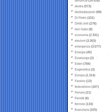
denuncia
(14.528)
destra
(573)
destradipopolo
(99)
Di Pietro
(101)
Diritti civili
(276)
don Gallo
(9)
economia
(2.331)
elezioni
(3.303)
emergenza
(3.077)
Energia
(45)
Esselunga
(2)
Esteri
(784)
Eugenetica
(3)
Europa
(1.314)
Fassino
(13)
federalismo
(167)
Ferrara
(21)
Ferretti
(6)
ferrovie
(133)
finanziaria
(325)