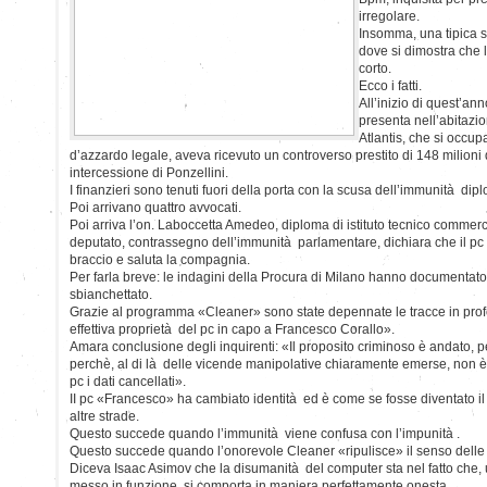
irregolare.
Insomma, una tipica st
dove si dimostra che 
corto.
Ecco i fatti.
All’inizio di quest’ann
presenta nell’abitazio
Atlantis, che si occup
d’azzardo legale, aveva ricevuto un controverso prestito di 148 milioni
intercessione di Ponzellini.
I finanzieri sono tenuti fuori della porta con la scusa dell’immunità dip
Poi arrivano quattro avvocati.
Poi arriva l’on. Laboccetta Amedeo, diploma di istituto tecnico commercial
deputato, contrassegno dell’immunità parlamentare, dichiara che il pc è
braccio e saluta la compagnia.
Per farla breve: le indagini della Procura di Milano hanno documentato
sbianchettato.
Grazie al programma «Cleaner» sono state depennate le tracce in profon
effettiva proprietà del pc in capo a Francesco Corallo».
Amara conclusione degli inquirenti: «Il proposito criminoso è andato, pe
perchè, al di là delle vicende manipolative chiaramente emerse, non è 
pc i dati cancellati».
II pc «Francesco» ha cambiato identità ed è come se fosse diventato
altre strade.
Questo succede quando l’immunità viene confusa con l’impunità .
Questo succede quando l’onorevole Cleaner «ripulisce» il senso delle i
Diceva Isaac Asimov che la disumanità del computer sta nel fatto che
messo in funzione, si comporta in maniera perfettamente onesta.