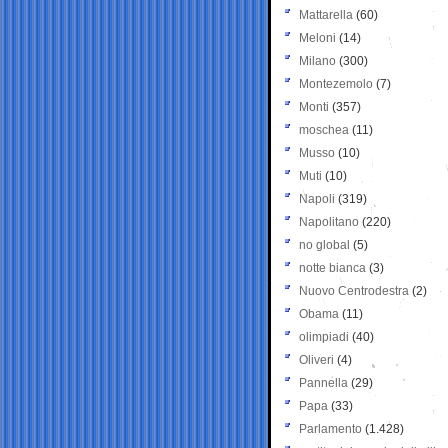
Mattarella
(60)
Meloni
(14)
Milano
(300)
Montezemolo
(7)
Monti
(357)
moschea
(11)
Musso
(10)
Muti
(10)
Napoli
(319)
Napolitano
(220)
no global
(5)
notte bianca
(3)
Nuovo Centrodestra
(2)
Obama
(11)
olimpiadi
(40)
Oliveri
(4)
Pannella
(29)
Papa
(33)
Parlamento
(1.428)