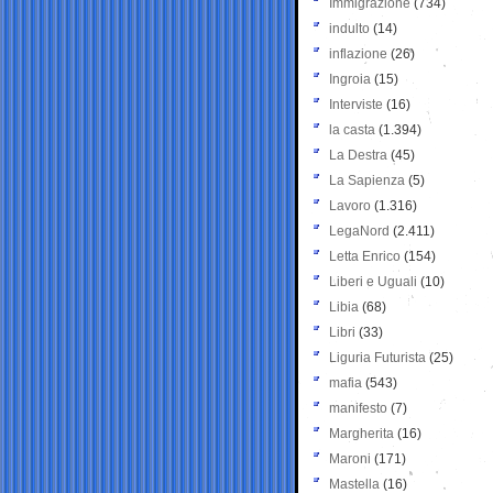
Immigrazione
(734)
indulto
(14)
inflazione
(26)
Ingroia
(15)
Interviste
(16)
la casta
(1.394)
La Destra
(45)
La Sapienza
(5)
Lavoro
(1.316)
LegaNord
(2.411)
Letta Enrico
(154)
Liberi e Uguali
(10)
Libia
(68)
Libri
(33)
Liguria Futurista
(25)
mafia
(543)
manifesto
(7)
Margherita
(16)
Maroni
(171)
Mastella
(16)