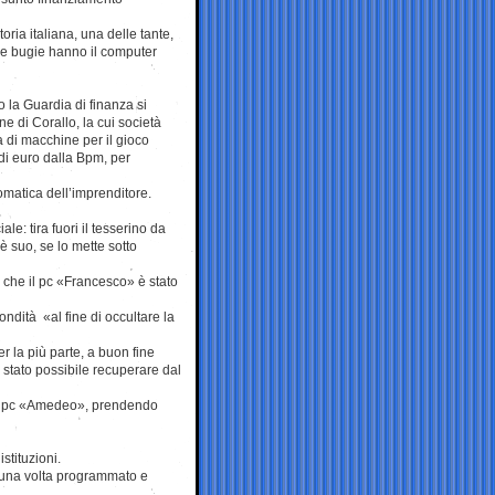
oria italiana, una delle tante,
le bugie hanno il computer
o la Guardia di finanza si
ne di Corallo, la cui società
a di macchine per il gioco
 di euro dalla Bpm, per
lomatica dell’imprenditore.
e: tira fuori il tesserino da
 suo, se lo mette sotto
 che il pc «Francesco» è stato
dità «al fine di occultare la
r la più parte, a buon fine
stato possibile recuperare dal
 il pc «Amedeo», prendendo
stituzioni.
, una volta programmato e