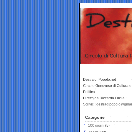
Destra di Popolo.net
Circolo Genovese di Cultura e
Politica
Diretto da Riccardo Fucile
Scrivici: destradipopolo@gma
Categorie
100 giorni
(5)