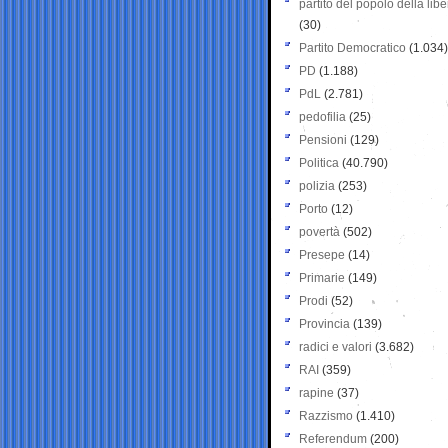
partito del popolo della libe
(30)
Partito Democratico
(1.034)
PD
(1.188)
PdL
(2.781)
pedofilia
(25)
Pensioni
(129)
Politica
(40.790)
polizia
(253)
Porto
(12)
povertà
(502)
Presepe
(14)
Primarie
(149)
Prodi
(52)
Provincia
(139)
radici e valori
(3.682)
RAI
(359)
rapine
(37)
Razzismo
(1.410)
Referendum
(200)