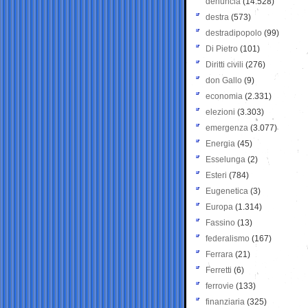
denuncia
(14.528)
destra
(573)
destradipopolo
(99)
Di Pietro
(101)
Diritti civili
(276)
don Gallo
(9)
economia
(2.331)
elezioni
(3.303)
emergenza
(3.077)
Energia
(45)
Esselunga
(2)
Esteri
(784)
Eugenetica
(3)
Europa
(1.314)
Fassino
(13)
federalismo
(167)
Ferrara
(21)
Ferretti
(6)
ferrovie
(133)
finanziaria
(325)