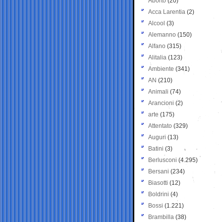
Aborto
(20)
Acca Larentia
(2)
Alcool
(3)
Alemanno
(150)
Alfano
(315)
Alitalia
(123)
Ambiente
(341)
AN
(210)
Animali
(74)
Arancioni
(2)
arte
(175)
Attentato
(329)
Auguri
(13)
Batini
(3)
Berlusconi
(4.295)
Bersani
(234)
Biasotti
(12)
Boldrini
(4)
Bossi
(1.221)
Brambilla
(38)