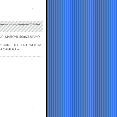
sponses to this entry through the
RSS 2.0
feed.
 DI MARONI: â€œCI SIAMO
€™ESAME DEI CONTRATTI DA
LA CAMERA
»