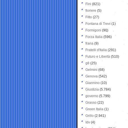
Fini
(821)
fioriere
(5)
Fitto
(27)
Fontana di Trevi
(1)
Formigoni
(90)
Forza Italia
(596)
frana
(9)
Fratelli d'Italia
(291)
Futuro e Libertà
(510)
g8
(25)
Gelmini
(68)
Genova
(542)
Giannino
(10)
Giustizia
(5.784)
governo
(5.799)
Grasso
(22)
Green Italia
(1)
Grillo
(2.941)
Idv
(4)