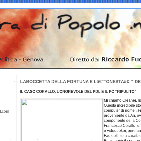
LABOCCETTA DELLA FORTUNA E Lâ€™ONESTAâ€™ D
IL CASO CORALLO, L’ONOREVOLE DEL PDL E IL PC “RIPULITO”
Mi chiamo Cleaner, ri
Questa incredibile st
computer di nome «Fr
il.com
proveniente da An, o
componente della Co
Francesco Corallo, un
e videopoker, però a
Fao dell’isola caraib
Bpm, inquisita per pr