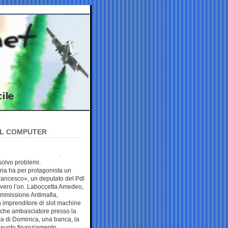
EL COMPUTER
solvo problemi.
oria ha per protagonista un
ancesco», un deputato del Pdl
vvero l’on. Laboccetta Amedeo,
mmissione Antimafia,
 imprenditore di slot machine
nche ambasciatore presso la
ica di Dominica, una banca, la
esunto finanziamento