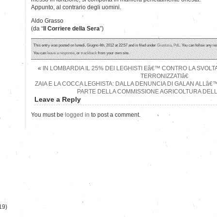
Appunto, al contrario degli uomini.
Aldo Grasso
(da “
Il Corriere della Sera
”)
This entry was posted on lunedì, Giugno 4th, 2012 at 22:57 and is filed under
Giustizia
,
PdL
. You can follow any re
You can
leave a response
, or
trackback
from your own site.
«
IN LOMBARDIA IL 25% DEI LEGHISTI Eâ€™ CONTRO LA SVOLTA
TERRONIZZATIâ€
ZAIA E LA COCCA LEGHISTA: DALLA DENUNCIA DI GALAN ALLâ
PARTE DELLA COMMISSIONE AGRICOLTURA DEL
Leave a Reply
You must be
logged in
to post a comment.
)
19)