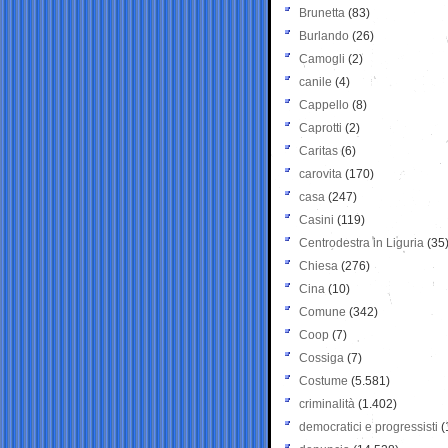
Brunetta
(83)
Burlando
(26)
Camogli
(2)
canile
(4)
Cappello
(8)
Caprotti
(2)
Caritas
(6)
carovita
(170)
casa
(247)
Casini
(119)
Centrodestra in Liguria
(35
Chiesa
(276)
Cina
(10)
Comune
(342)
Coop
(7)
Cossiga
(7)
Costume
(5.581)
criminalità
(1.402)
democratici e progressisti
(