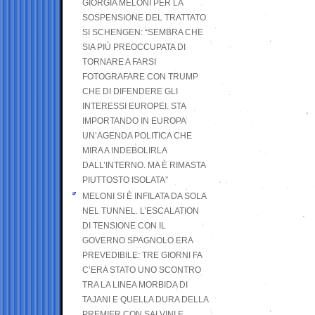
GIORGIA MELONI PER LA
SOSPENSIONE DEL TRATTATO
SI SCHENGEN: “SEMBRA CHE
SIA PIÙ PREOCCUPATA DI
TORNARE A FARSI
FOTOGRAFARE CON TRUMP
CHE DI DIFENDERE GLI
INTERESSI EUROPEI. STA
IMPORTANDO IN EUROPA
UN’AGENDA POLITICA CHE
MIRA A INDEBOLIRLA
DALL’INTERNO. MA È RIMASTA
PIUTTOSTO ISOLATA”
MELONI SI È INFILATA DA SOLA
NEL TUNNEL. L’ESCALATION
DI TENSIONE CON IL
GOVERNO SPAGNOLO ERA
PREVEDIBILE: TRE GIORNI FA
C’ERA STATO UNO SCONTRO
TRA LA LINEA MORBIDA DI
TAJANI E QUELLA DURA DELLA
PREMIER CON SALVINI E