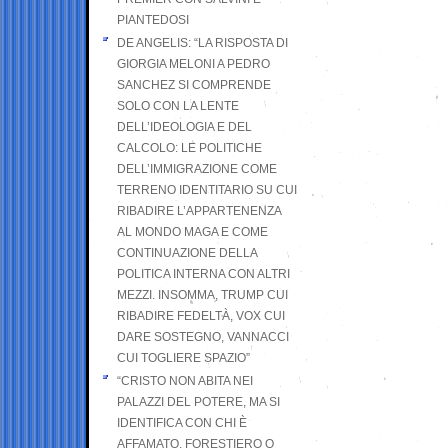
PIANTEDOSI
DE ANGELIS: “LA RISPOSTA DI
GIORGIA MELONI A PEDRO
SANCHEZ SI COMPRENDE
SOLO CON LA LENTE
DELL’IDEOLOGIA E DEL
CALCOLO: LE POLITICHE
DELL’IMMIGRAZIONE COME
TERRENO IDENTITARIO SU CUI
RIBADIRE L’APPARTENENZA
AL MONDO MAGA E COME
CONTINUAZIONE DELLA
POLITICA INTERNA CON ALTRI
MEZZI. INSOMMA, TRUMP CUI
RIBADIRE FEDELTÀ, VOX CUI
DARE SOSTEGNO, VANNACCI
CUI TOGLIERE SPAZIO”
“CRISTO NON ABITA NEI
PALAZZI DEL POTERE, MA SI
IDENTIFICA CON CHI È
AFFAMATO, FORESTIERO O