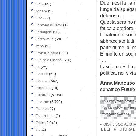
Due mesi fa , ar
Fini
(821)
lunga da spiega
fioriere
(5)
doloroso …
Fitto
(27)
Questa sera ho riu
Fontana di Trevi
(1)
fatica a credere 
Formigoni
(90)
Finalmente sono 
Forza Italia
(596)
abbracciato tutti
frana
(9)
parte di me ,di n
Fratelli d'Italia
(291)
E’ morto un sogn
….
Futuro e Libertà
(510)
Lasciamo FLI ma 
g8
(25)
politica, noi viv
Gelmini
(68)
Genova
(542)
Anna Mancuso
Giannino
(10)
senatrice Futuro
Giustizia
(5.784)
This entry was posted 
governo
(5.799)
You can follow any res
Grasso
(22)
from your own site.
Green Italia
(1)
Grillo
(2.941)
«
GIGI IL SOCIALIST
LIBERTA’ FUTURA D
Idv
(4)