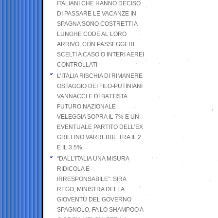
ITALIANI CHE HANNO DECISO
DI PASSARE LE VACANZE IN
SPAGNA SONO COSTRETTI A
LUNGHE CODE AL LORO
ARRIVO, CON PASSEGGERI
SCELTI A CASO O INTERI AEREI
CONTROLLATI
L’ITALIA RISCHIA DI RIMANERE
OSTAGGIO DEI FILO-PUTINIANI
VANNACCI E DI BATTISTA.
FUTURO NAZIONALE
VELEGGIA SOPRA IL 7% E UN
EVENTUALE PARTITO DELL’EX
GRILLINO VARREBBE TRA IL 2
E IL 3.5%
“DALL’ITALIA UNA MISURA
RIDICOLA E
IRRESPONSABILE”: SIRA
REGO, MINISTRA DELLA
GIOVENTÙ DEL GOVERNO
SPAGNOLO, FA LO SHAMPOO A