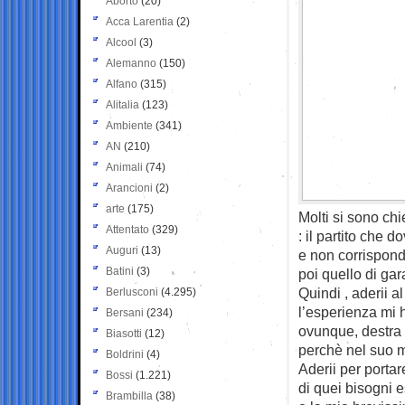
Aborto
(20)
Acca Larentia
(2)
Alcool
(3)
Alemanno
(150)
Alfano
(315)
Alitalia
(123)
Ambiente
(341)
AN
(210)
Animali
(74)
Arancioni
(2)
arte
(175)
Molti si sono chi
Attentato
(329)
: il partito che
Auguri
(13)
e non corrispond
Batini
(3)
poi quello di gara
Quindi , aderii a
Berlusconi
(4.295)
l’esperienza mi 
Bersani
(234)
ovunque, destra 
Biasotti
(12)
perchè nel suo m
Boldrini
(4)
Aderii per portar
Bossi
(1.221)
di quei bisogni 
Brambilla
(38)