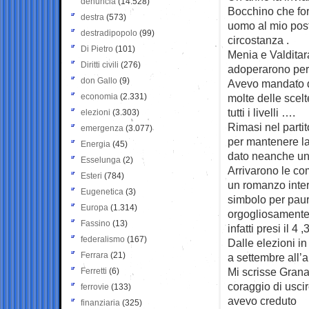
denuncia
(14.528)
Bocchino che fo
destra
(573)
uomo al mio post
destradipopolo
(99)
circostanza .
Di Pietro
(101)
Menia e Valditar
Diritti civili
(276)
adoperarono per f
don Gallo
(9)
Avevo mandato q
economia
(2.331)
molte delle scelt
tutti i livelli ….
elezioni
(3.303)
Rimasi nel parti
emergenza
(3.077)
per mantenere la s
Energia
(45)
dato neanche un
Esselunga
(2)
Arrivarono le co
Esteri
(784)
un romanzo intero
Eugenetica
(3)
simbolo per paur
Europa
(1.314)
orgogliosamente 
Fassino
(13)
infatti presi il 4 
federalismo
(167)
Dalle elezioni in
Ferrara
(21)
a settembre all’
Mi scrisse Grana
Ferretti
(6)
coraggio di usci
ferrovie
(133)
avevo creduto
finanziaria
(325)