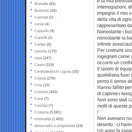
e la mia breviss
Brunetta
(83)
interrogazioni, d
Burlando
(26)
impegno il mio or
Camogli
(2)
della vita di ogn
canile
(4)
rappresentato d
Cappello
(8)
Nonostante i buo
nonostante la ba
Caprotti
(2)
infinite associaz
Caritas
(6)
Per costruire una
carovita
(170)
ingegneri come i 
casa
(247)
occorre un confr
Casini
(119)
Il lavoro di èqui
Centrodestra in Liguria
(35)
quotidiana fuori 
Chiesa
(276)
perso il senso de
Cina
(10)
Hanno fallito per 
Comune
(342)
di capirne i bis
Coop
(7)
Non sono stati c
molti di queste 
Cossiga
(7)
!
Costume
(5.581)
Non avevano nulla
criminalità
(1.402)
deserto : ci hann
democratici e progressisti
(19)
Un anno fa inviai