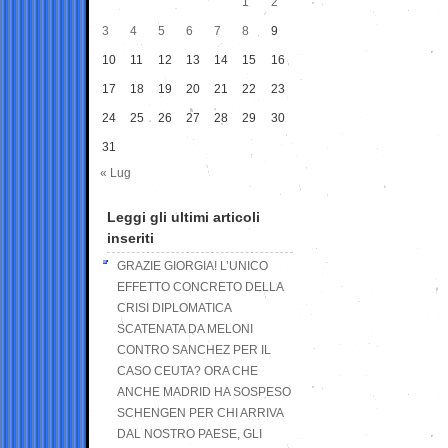
1
2
3
4
5
6
7
8
9
10
11
12
13
14
15
16
17
18
19
20
21
22
23
24
25
26
27
28
29
30
31
« Lug
Leggi gli ultimi articoli
inseriti
GRAZIE GIORGIA! L’UNICO
EFFETTO CONCRETO DELLA
CRISI DIPLOMATICA
SCATENATA DA MELONI
CONTRO SANCHEZ PER IL
CASO CEUTA? ORA CHE
ANCHE MADRID HA SOSPESO
SCHENGEN PER CHI ARRIVA
DAL NOSTRO PAESE, GLI