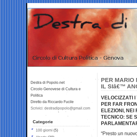
PER MARIO 
Destra di Popolo.net
IL SIâ€™ A
Circolo Genovese di Cultura e
Politica
VELOCIZZATI I
Diretto da Riccardo Fucile
PER FAR FRON
Scrivici: destradipopolo@gmail.com
ELEZIONI, NE
TECNICO: SE
Categorie
PARLAMENTA
100 giorni
(5)
“Presto un nuovo