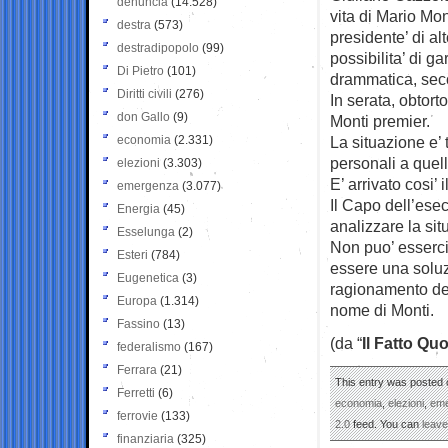
denuncia
(14.528)
vita di Mario Mon
destra
(573)
presidente’ di al
destradipopolo
(99)
possibilita’ di g
Di Pietro
(101)
drammatica, seco
Diritti civili
(276)
In serata, obtort
don Gallo
(9)
Monti premier.
economia
(2.331)
La situazione e’ 
personali a quel
elezioni
(3.303)
E’ arrivato cosi’ 
emergenza
(3.077)
Il Capo dell’ese
Energia
(45)
analizzare la sit
Esselunga
(2)
Non puo’ esserci
Esteri
(784)
essere una soluz
Eugenetica
(3)
ragionamento del
Europa
(1.314)
nome di Monti.
Fassino
(13)
(da “
Il Fatto Qu
federalismo
(167)
Ferrara
(21)
This entry was posted 
Ferretti
(6)
economia
,
elezioni
,
em
ferrovie
(133)
2.0
feed. You can
leav
finanziaria
(325)