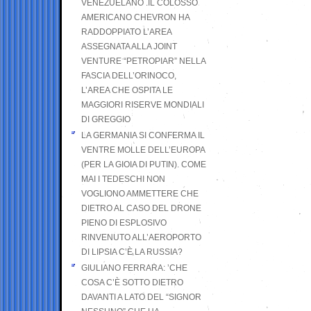
VENEZUELANO .IL COLOSSO
AMERICANO CHEVRON HA
RADDOPPIATO L’AREA
ASSEGNATA ALLA JOINT
VENTURE “PETROPIAR” NELLA
FASCIA DELL’ORINOCO,
L’AREA CHE OSPITA LE
MAGGIORI RISERVE MONDIALI
DI GREGGIO
LA GERMANIA SI CONFERMA IL
VENTRE MOLLE DELL’EUROPA
(PER LA GIOIA DI PUTIN). COME
MAI I TEDESCHI NON
VOGLIONO AMMETTERE CHE
DIETRO AL CASO DEL DRONE
PIENO DI ESPLOSIVO
RINVENUTO ALL’AEROPORTO
DI LIPSIA C’È LA RUSSIA?
GIULIANO FERRARA: ’CHE
COSA C’È SOTTO DIETRO
DAVANTI A LATO DEL “SIGNOR