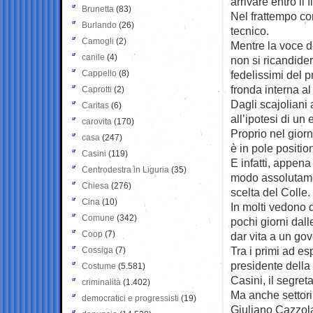
arrivare entro il 
Brunetta
(83)
Nel frattempo co
Burlando
(26)
tecnico.
Camogli
(2)
Mentre la voce de
canile
(4)
non si ricandider
Cappello
(8)
fedelissimi del p
fronda interna al 
Caprotti
(2)
Dagli scajoliani 
Caritas
(6)
all’ipotesi di un
carovita
(170)
Proprio nel gior
casa
(247)
è in pole positio
Casini
(119)
E infatti, appena 
Centrodestra in Liguria
(35)
modo assolutame
Chiesa
(276)
scelta del Colle.
Cina
(10)
In molti vedono 
Comune
(342)
pochi giorni dall
Coop
(7)
dar vita a un gov
Tra i primi ad es
Cossiga
(7)
presidente della
Costume
(5.581)
Casini, il segret
criminalità
(1.402)
Ma anche settori 
democratici e progressisti
(19)
Giuliano Cazzola