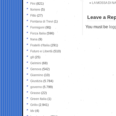
«
LA MOSSA DI N
Fini
(821)
fioriere
(5)
Fitto
(27)
Leave a Rep
Fontana di Trevi
(1)
You must be
log
Formigoni
(90)
Forza Italia
(596)
frana
(9)
Fratelli d'Italia
(291)
Futuro e Libertà
(510)
g8
(25)
Gelmini
(68)
Genova
(542)
Giannino
(10)
Giustizia
(5.784)
governo
(5.799)
Grasso
(22)
Green Italia
(1)
Grillo
(2.941)
Idv
(4)