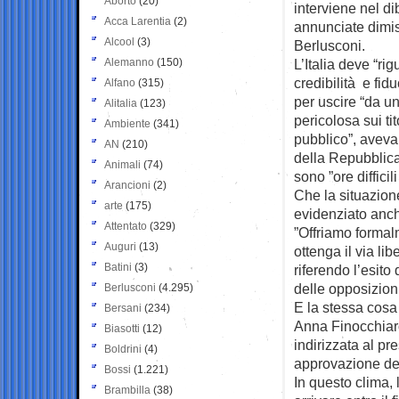
Aborto
(20)
interviene
nel di
Acca Larentia
(2)
annunciate dimi
Alcool
(3)
Berlusconi.
Alemanno
(150)
L’Italia deve “r
credibilità e fi
Alfano
(315)
per uscire “da un
Alitalia
(123)
pericolosa sui tit
Ambiente
(341)
pubblico”, aveva 
AN
(210)
della Repubblica
Animali
(74)
sono ”ore difficil
Arancioni
(2)
Che la situazione
arte
(175)
evidenziato anch
Attentato
(329)
”Offriamo formalm
Auguri
(13)
ottenga il via li
Batini
(3)
riferendo l’esito
delle opposizion
Berlusconi
(4.295)
E la stessa cosa
Bersani
(234)
Anna Finocchiaro
Biasotti
(12)
indirizzata al pr
Boldrini
(4)
approvazione del 
Bossi
(1.221)
In questo clima,
Brambilla
(38)