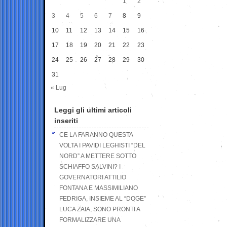
1
2
3
4
5
6
7
8
9
10
11
12
13
14
15
16
17
18
19
20
21
22
23
24
25
26
27
28
29
30
31
« Lug
Leggi gli ultimi articoli
inseriti
CE LA FARANNO QUESTA
VOLTA I PAVIDI LEGHISTI “DEL
NORD” A METTERE SOTTO
SCHIAFFO SALVINI? I
GOVERNATORI ATTILIO
FONTANA E MASSIMILIANO
FEDRIGA, INSIEME AL “DOGE”
LUCA ZAIA, SONO PRONTI A
FORMALIZZARE UNA