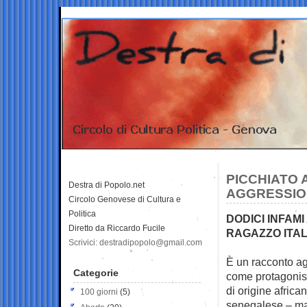
PICCHIATO
Destra di Popolo.net
AGGRESSION
Circolo Genovese di Cultura e
Politica
DODICI INFA
Diretto da Riccardo Fucile
RAGAZZO ITAL
Scrivici: destradipopolo@gmail.com
È un racconto ag
Categorie
come protagonis
di origine african
100 giorni
(5)
senegalese – ma 