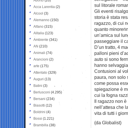
Aborto
(20)
sul litorale roma
Acca Larentia
(2)
Gli eventi risalg
Alcool
(3)
storia è stata re
Alemanno
(150)
ragazzo, di cui n
Alfano
(315)
quanto minorenne
Alitalia
(123)
un’amica sul lu
Ambiente
(341)
passeggiare il c
AN
(210)
D’un tratto, 4 m
palloni pieni d’
Animali
(74)
auto si sono ferm
Arancioni
(2)
hanno selvaggiam
arte
(175)
Contusioni al vol
Attentato
(329)
paura, non solo 
Auguri
(13)
come possa esser
Batini
(3)
spiegazione è mo
Berlusconi
(4.295)
cui la fogna razz
Bersani
(234)
Il ragazzo non è 
Biasotti
(12)
nell’attesa che l
Boldrini
(4)
vita di tutti i giorn
Bossi
(1.221)
(da Globalist)
Brambilla
(38)