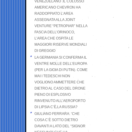
VENEZUELANO .IL COLOSSO
AMERICANO CHEVRON HA
RADDOPPIATO L’AREA
ASSEGNATA ALLA JOINT
VENTURE “PETROPIAR” NELLA
FASCIA DELL’ORINOCO,
L’AREA CHE OSPITA LE
MAGGIORI RISERVE MONDIALI
DI GREGGIO
LA GERMANIA SI CONFERMA IL
VENTRE MOLLE DELL’EUROPA
(PER LA GIOIA DI PUTIN). COME
MAI I TEDESCHI NON
VOGLIONO AMMETTERE CHE
DIETRO AL CASO DEL DRONE
PIENO DI ESPLOSIVO
RINVENUTO ALL’AEROPORTO
DI LIPSIA C’È LA RUSSIA?
GIULIANO FERRARA: ’CHE
COSA C’È SOTTO DIETRO
DAVANTI A LATO DEL “SIGNOR