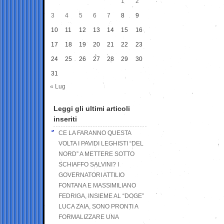
1
2
3
4
5
6
7
8
9
10
11
12
13
14
15
16
17
18
19
20
21
22
23
24
25
26
27
28
29
30
31
« Lug
Leggi gli ultimi articoli
inseriti
CE LA FARANNO QUESTA
VOLTA I PAVIDI LEGHISTI “DEL
NORD” A METTERE SOTTO
SCHIAFFO SALVINI? I
GOVERNATORI ATTILIO
FONTANA E MASSIMILIANO
FEDRIGA, INSIEME AL “DOGE”
LUCA ZAIA, SONO PRONTI A
FORMALIZZARE UNA