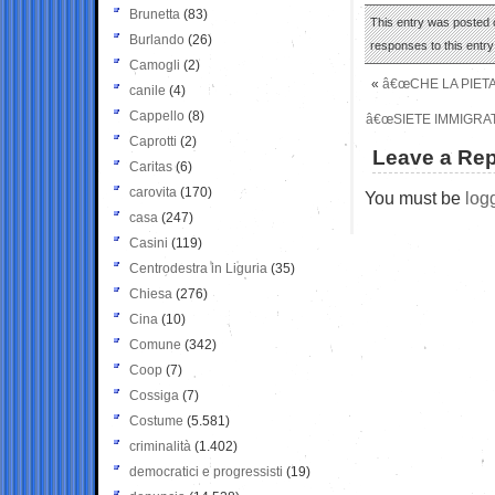
Brunetta
(83)
This entry was posted 
Burlando
(26)
responses to this entr
Camogli
(2)
«
â€œCHE LA PIETA
canile
(4)
Cappello
(8)
â€œSIETE IMMIGRA
Caprotti
(2)
Leave a Rep
Caritas
(6)
carovita
(170)
You must be
log
casa
(247)
Casini
(119)
Centrodestra in Liguria
(35)
Chiesa
(276)
Cina
(10)
Comune
(342)
Coop
(7)
Cossiga
(7)
Costume
(5.581)
criminalità
(1.402)
democratici e progressisti
(19)