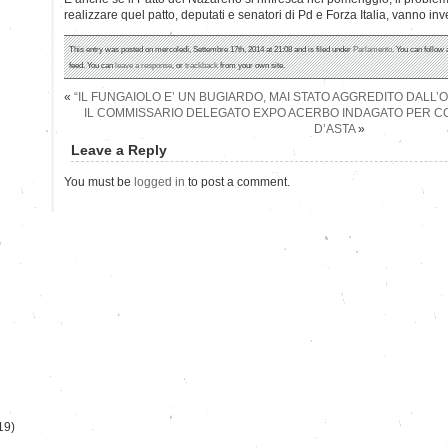
realizzare quel patto, deputati e senatori di Pd e Forza Italia, vanno inv
This entry was posted on mercoledì, Settembre 17th, 2014 at 21:08 and is filed under
Parlamento
. You can follow
feed. You can
leave a response
, or
trackback
from your own site.
«
“IL FUNGAIOLO E’ UN BUGIARDO, MAI STATO AGGREDITO DALL’
IL COMMISSARIO DELEGATO EXPO ACERBO INDAGATO PER C
D’ASTA
»
Leave a Reply
You must be
logged in
to post a comment.
)
19)