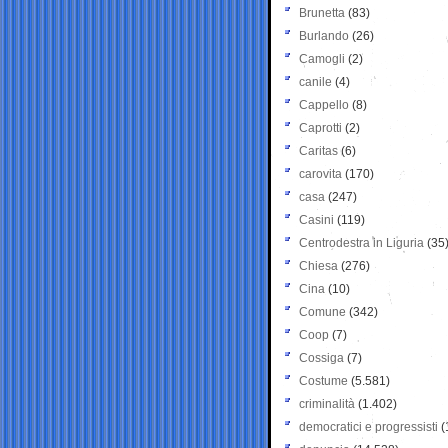
Brunetta
(83)
Burlando
(26)
Camogli
(2)
canile
(4)
Cappello
(8)
Caprotti
(2)
Caritas
(6)
carovita
(170)
casa
(247)
Casini
(119)
Centrodestra in Liguria
(35
Chiesa
(276)
Cina
(10)
Comune
(342)
Coop
(7)
Cossiga
(7)
Costume
(5.581)
criminalità
(1.402)
democratici e progressisti
(