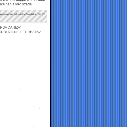
ece per la loro strada.
 any responses to this entry through the
RSS 2.0
ORSA DANIZA”
ORRUZIONE E TURBATIVA