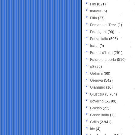
Fini
(821)
fioriere
(5)
Fitto
(27)
Fontana di Trevi
(1)
Formigoni
(90)
Forza Italia
(596)
frana
(9)
Fratelli d'Italia
(291)
Futuro e Libertà
(510)
g8
(25)
Gelmini
(68)
Genova
(542)
Giannino
(10)
Giustizia
(5.784)
governo
(5.799)
Grasso
(22)
Green Italia
(1)
Grillo
(2.941)
Idv
(4)