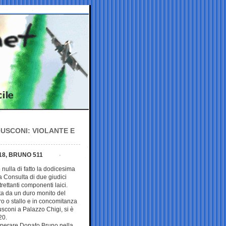
USCONI: VIOLANTE E
18, BRUNO 511
nulla di fatto la dodicesima
a Consulta di due giudici
trettanti componenti laici.
uta da un duro monito del
o o stallo e in concomitanza
sconi a Palazzo Chigi, si è
20.
uperare Donato Bruno nella