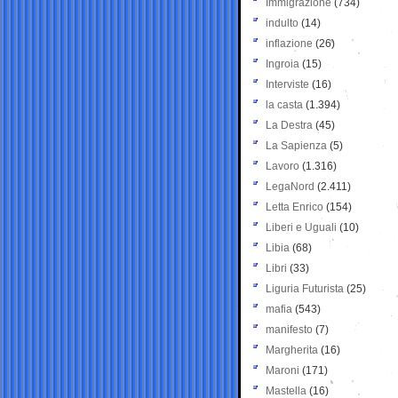
Immigrazione
(734)
indulto
(14)
inflazione
(26)
Ingroia
(15)
Interviste
(16)
la casta
(1.394)
La Destra
(45)
La Sapienza
(5)
Lavoro
(1.316)
LegaNord
(2.411)
Letta Enrico
(154)
Liberi e Uguali
(10)
Libia
(68)
Libri
(33)
Liguria Futurista
(25)
mafia
(543)
manifesto
(7)
Margherita
(16)
Maroni
(171)
Mastella
(16)