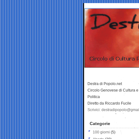
Destra di Popolo.net
Circolo Genovese di Cultura e
Politica
Diretto da Riccardo Fucile
Scrivici: destradipopolo@gma
Categorie
100 giorni
(5)