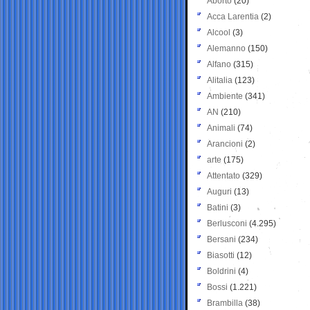
Aborto
(20)
Acca Larentia
(2)
Alcool
(3)
Alemanno
(150)
Alfano
(315)
Alitalia
(123)
Ambiente
(341)
AN
(210)
Animali
(74)
Arancioni
(2)
arte
(175)
Attentato
(329)
Auguri
(13)
Batini
(3)
Berlusconi
(4.295)
Bersani
(234)
Biasotti
(12)
Boldrini
(4)
Bossi
(1.221)
Brambilla
(38)