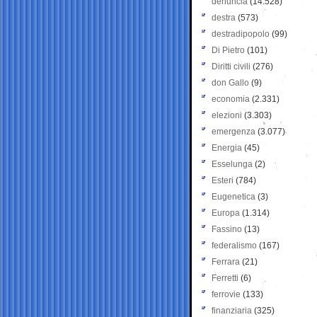
denuncia
(14.528)
destra
(573)
destradipopolo
(99)
Di Pietro
(101)
Diritti civili
(276)
don Gallo
(9)
economia
(2.331)
elezioni
(3.303)
emergenza
(3.077)
Energia
(45)
Esselunga
(2)
Esteri
(784)
Eugenetica
(3)
Europa
(1.314)
Fassino
(13)
federalismo
(167)
Ferrara
(21)
Ferretti
(6)
ferrovie
(133)
finanziaria
(325)