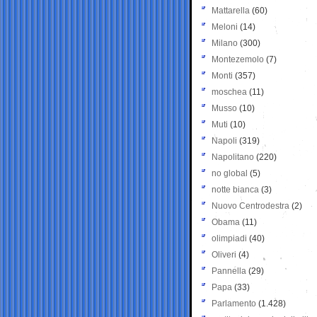
Mattarella
(60)
Meloni
(14)
Milano
(300)
Montezemolo
(7)
Monti
(357)
moschea
(11)
Musso
(10)
Muti
(10)
Napoli
(319)
Napolitano
(220)
no global
(5)
notte bianca
(3)
Nuovo Centrodestra
(2)
Obama
(11)
olimpiadi
(40)
Oliveri
(4)
Pannella
(29)
Papa
(33)
Parlamento
(1.428)