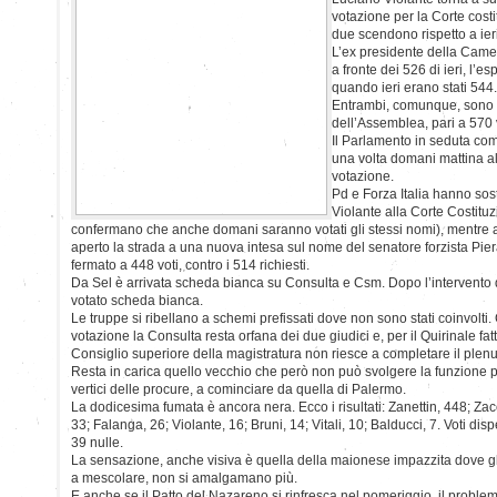
votazione per la Corte cost
due scendono rispetto a ier
L’ex presidente della Camer
a fronte dei 526 di ieri, l’es
quando ieri erano stati 544.
Entrambi, comunque, sono s
dell’Assemblea, pari a 570 v
Il Parlamento in seduta c
una volta domani mattina a
votazione.
Pd e Forza Italia hanno so
Violante alla Corte Costituzi
confermano che anche domani saranno votati gli stessi nomi), mentre al C
aperto la strada a una nuova intesa sul nome del senatore forzista Pier
fermato a 448 voti, contro i 514 richiesti.
Da Sel è arrivata scheda bianca su Consulta e Csm. Dopo l’intervento 
votato scheda bianca.
Le truppe si ribellano a schemi prefissati dove non sono stati coinvolti
votazione la Consulta resta orfana dei due giudici e, per il Quirinale fat
Consiglio superiore della magistratura non riesce a completare il plen
Resta in carica quello vecchio che però non può svolgere la funzione p
vertici delle procure, a cominciare da quella di Palermo.
La dodicesima fumata è ancora nera. Ecco i risultati: Zanettin, 448; Zac
33; Falanga, 26; Violante, 16; Bruni, 14; Vitali, 10; Balducci, 7. Voti di
39 nulle.
La sensazione, anche visiva è quella della maionese impazzita dove gl
a mescolare, non si amalgamano più.
E anche se il Patto del Nazareno si rinfresca nel pomeriggio, il probl