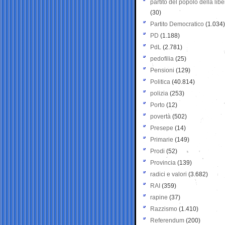
partito del popolo della libe
(30)
Partito Democratico
(1.034)
PD
(1.188)
PdL
(2.781)
pedofilia
(25)
Pensioni
(129)
Politica
(40.814)
polizia
(253)
Porto
(12)
povertà
(502)
Presepe
(14)
Primarie
(149)
Prodi
(52)
Provincia
(139)
radici e valori
(3.682)
RAI
(359)
rapine
(37)
Razzismo
(1.410)
Referendum
(200)