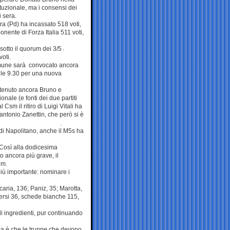
ituzionale, ma i consensi dei
i sera.
a (Pd) ha incassato 518 voti,
ponente di Forza Italia 511 voti,
otto il quorum dei 3/5
oti.
omune sarà convocato ancora
lle 9.30 per una nuova
stenuto ancora Bruno e
onale (e fonti dei due partiti
sm il ritiro di Luigi Vitali ha
antonio Zanettin, che però si è
di Napolitano, anche il M5s ha
. Così alla dodicesima
to ancora più grave, il
um.
iù importante: nominare i
caria, 136; Paniz, 35; Marotta,
spersi 36, schede bianche 115,
i ingredienti, pur continuando
ema è che le truppe che devono