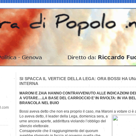
SI SPACCA IL VERTICE DELLA LEGA: ORA BOSSI HA U
INTERNA
MARONI E ZAIA HANNO CONTRAVVENUTO ALLE INDICAZIONI DE
A VOTARE….LA BASE DEL CARROCCIO E’ IN RIVOLTA: IN VIA BEL
BRANCOLA NEL BUIO
il.com
Bossi aveva detto che non era proprio il caso, ma Maroni a votare ci è 
Lo aveva detto, il leader della Lega, domenica sera, a
urne ancora aperte, addirittura violando l’obbligo del
silenzio elettorale.
Consapevole che il raggiungimento del quorum
avrebbe stampato in faccia al governo quella che