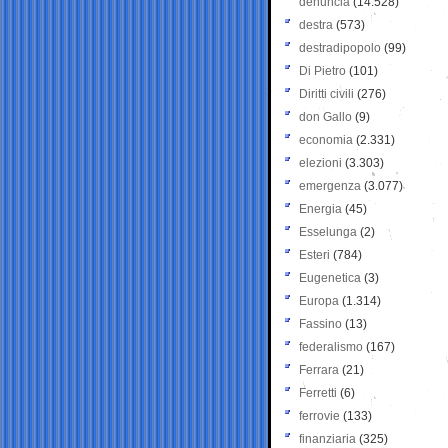
denuncia
(14.528)
destra
(573)
destradipopolo
(99)
Di Pietro
(101)
Diritti civili
(276)
don Gallo
(9)
economia
(2.331)
elezioni
(3.303)
emergenza
(3.077)
Energia
(45)
Esselunga
(2)
Esteri
(784)
Eugenetica
(3)
Europa
(1.314)
Fassino
(13)
federalismo
(167)
Ferrara
(21)
Ferretti
(6)
ferrovie
(133)
finanziaria
(325)