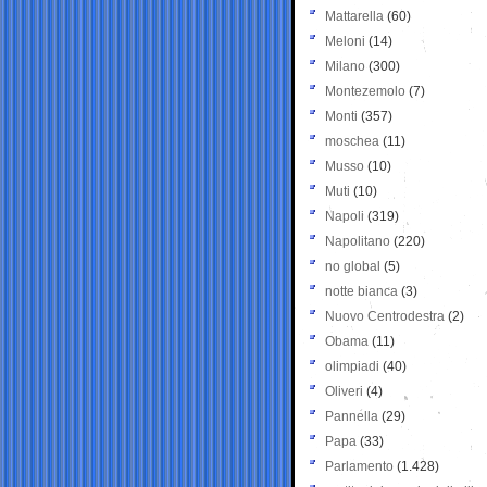
Mattarella
(60)
Meloni
(14)
Milano
(300)
Montezemolo
(7)
Monti
(357)
moschea
(11)
Musso
(10)
Muti
(10)
Napoli
(319)
Napolitano
(220)
no global
(5)
notte bianca
(3)
Nuovo Centrodestra
(2)
Obama
(11)
olimpiadi
(40)
Oliveri
(4)
Pannella
(29)
Papa
(33)
Parlamento
(1.428)