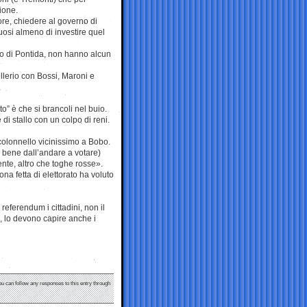
ione.
re, chiedere al governo di
tuosi almeno di investire quel
no di Pontida, non hanno alcun
Bellerio con Bossi, Maroni e
” è che si brancoli nel buio.
i stallo con un colpo di reni.
 colonnello vicinissimo a Bobo.
o bene dall’andare a votare)
nte, altro che toghe rosse».
na fetta di elettorato ha voluto
referendum i cittadini, non il
, lo devono capire anche i
ou can follow any responses to this entry through