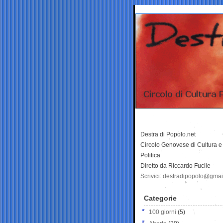
Destra di Popolo.net
Circolo Genovese di Cultura e
Politica
Diretto da Riccardo Fucile
Scrivici: destradipopolo@gma
Categorie
100 giorni
(5)