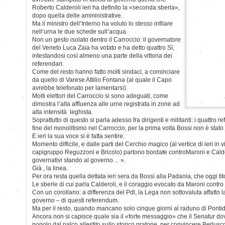
Roberto Calderoli ieri ha definito la «seconda sberla»,
dopo quella delle amministrative.
Ma il ministro dell’Interno ha voluto lo stesso infilare
nell’urna le due schede sull’acqua.
Non un gesto isolato dentro il Carroccio: il governatore
del Veneto Luca Zaia ha votato e ha detto quattro Sì,
intestandosi così almeno una parte della vittoria dei
referendari.
Come del resto hanno fatto molti sindaci, a cominciare
da quello di Varese Attilio Fontana (al quale il Capo
avrebbe telefonato per lamentarsi).
Molti elettori del Carroccio si sono adeguati, come
dimostra l’alta affluenza alle urne registrata in zone ad
alta intensità leghista.
Soprattutto di questo si parla adesso fra dirigenti e militanti: i quattr
fine del monolitismo nel Carroccio, per la prima volta Bossi non è stato i
E ieri la sua voce si è fatta sentire.
Momento difficile, e dalle parti del Cerchio magico (al vertice di ieri in 
capigruppo Reguzzoni e Bricolo) partono bordate controMaroni e Calder
governativi stando al governo… ».
Già , la linea.
Per ora resta quella dettata ieri sera da Bossi alla Padania, che oggi ti
Le sberle di cui parla Calderoli, e il coraggio evocato da Maroni contro
Con un corollario: a differenza del Pdl, la Lega non sottovaluta affatto l
governo – di questi referendum.
Ma per il resto, quando mancano solo cinque giorni al raduno di Pontida
Ancora non si capisce quale sia il «forte messaggio» che il Senatur d
popolo dal palco allestito sullo storico pratone, per convincere Berlusc