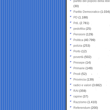
partito del popolo della libe
(30)
Partito Democratico
(1.034)
PD
(1.188)
PdL
(2.781)
pedofilia
(25)
Pensioni
(129)
Politica
(40.799)
polizia
(253)
Porto
(12)
povertà
(502)
Presepe
(14)
Primarie
(149)
Prodi
(52)
Provincia
(139)
radici e valori
(3.682)
RAI
(359)
rapine
(37)
Razzismo
(1.410)
Referendum
(200)