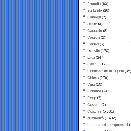
Brunetta
(83)
Burlando
(26)
Camogli
(2)
canile
(4)
Cappello
(8)
Caprotti
(2)
Caritas
(6)
carovita
(170)
casa
(247)
Casini
(119)
Centrodestra in Liguria
(35
Chiesa
(276)
Cina
(10)
Comune
(342)
Coop
(7)
Cossiga
(7)
Costume
(5.581)
criminalità
(1.402)
democratici e progressisti
(