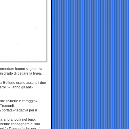
o referendum hanno segnato la
n grado di dettare la linea.
via Bellerio erano assenti i due
oli: «Fanno gli anti-
tola: «Sberle e coraggio».
 Tremonti.
a portata–negativa per il
, si brancola nel buio.
ovrebbe consegnare al suo
oni (e Tremonti) che per