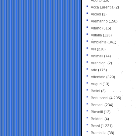
Aborto
(20)
Acca Larentia
(2)
Alcool
(3)
Alemanno
(150)
Alfano
(315)
Alitalia
(123)
Ambiente
(341)
AN
(210)
Animali
(74)
Arancioni
(2)
arte
(175)
Attentato
(329)
Auguri
(13)
Batini
(3)
Berlusconi
(4.295)
Bersani
(234)
Biasotti
(12)
Boldrini
(4)
Bossi
(1.221)
Brambilla
(38)