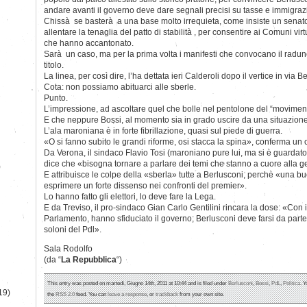
andare avanti il governo deve dare segnali precisi su tasse e immigraz
Chissà se basterà a una base molto irrequieta, come insiste un senato
allentare la tenaglia del patto di stabilità , per consentire ai Comuni vir
che hanno accantonato.
Sarà un caso, ma per la prima volta i manifesti che convocano il radu
titolo.
La linea, per così dire, l’ha dettata ieri Calderoli dopo il vertice in via 
Cota: non possiamo abituarci alle sberle.
Punto.
L’impressione, ad ascoltare quel che bolle nel pentolone del “movimento
E che neppure Bossi, al momento sia in grado uscire da una situazione d
L’ala maroniana è in forte fibrillazione, quasi sul piede di guerra.
«O si fanno subito le grandi riforme, osi stacca la spina», conferma un
Da Verona, il sindaco Flavio Tosi (maroniano pure lui, ma si è guardat
dice che «bisogna tornare a parlare dei temi che stanno a cuore alla ge
)
E attribuisce le colpe della «sberla» tutte a Berlusconi, perchè «una buo
esprimere un forte dissenso nei confronti del premier».
Lo hanno fatto gli elettori, lo deve fare la Lega.
E da Treviso, il pro-sindaco Gian Carlo Gentilini rincara la dose: «Con i 
Parlamento, hanno sfiduciato il governo; Berlusconi deve farsi da parte
soloni del Pdl».
Sala Rodolfo
(da “
La Repubblica
“)
This entry was posted on martedì, Giugno 14th, 2011 at 10:44 and is filed under
Berlusconi
,
Bossi
,
PdL
,
Politica
. Y
19)
the
RSS 2.0
feed. You can
leave a response
, or
trackback
from your own site.