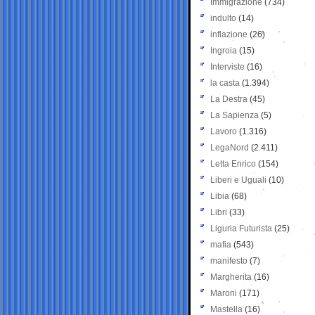
Immigrazione
(734)
indulto
(14)
inflazione
(26)
Ingroia
(15)
Interviste
(16)
la casta
(1.394)
La Destra
(45)
La Sapienza
(5)
Lavoro
(1.316)
LegaNord
(2.411)
Letta Enrico
(154)
Liberi e Uguali
(10)
Libia
(68)
Libri
(33)
Liguria Futurista
(25)
mafia
(543)
manifesto
(7)
Margherita
(16)
Maroni
(171)
Mastella
(16)