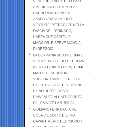
VENEZUELANO .IL COLOSSO
AMERICANO CHEVRON HA
RADDOPPIATO L’AREA
ASSEGNATA ALLA JOINT
VENTURE “PETROPIAR” NELLA
FASCIA DELL’ORINOCO,
L’AREA CHE OSPITA LE
MAGGIORI RISERVE MONDIALI
DI GREGGIO
LA GERMANIA SI CONFERMA IL
VENTRE MOLLE DELL’EUROPA
(PER LA GIOIA DI PUTIN). COME
MAI I TEDESCHI NON
VOGLIONO AMMETTERE CHE
DIETRO AL CASO DEL DRONE
PIENO DI ESPLOSIVO
RINVENUTO ALL’AEROPORTO
DI LIPSIA C’È LA RUSSIA?
GIULIANO FERRARA: ’CHE
COSA C’È SOTTO DIETRO
DAVANTI A LATO DEL “SIGNOR