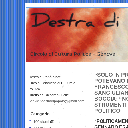
“SOLO IN P
Destra di Popolo.net
POTEVANO D
Circolo Genovese di Cultura e
FRANCESCO 
Politica
SANGIULIAN
Diretto da Riccardo Fucile
BOCCIA: “N
Scrivici: destradipopolo@gmail.com
STRUMENTI 
POLITICO’
Categorie
“POLITICAMEN
100 giorni
(5)
GENNARO ERA 