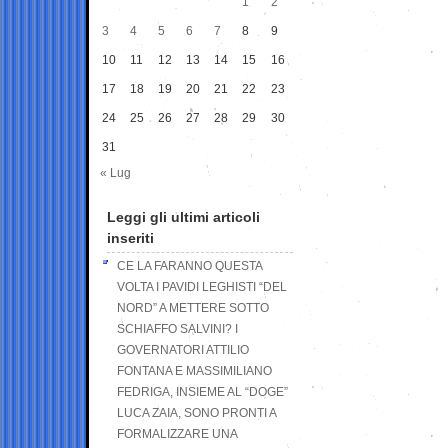
1
2
3
4
5
6
7
8
9
10
11
12
13
14
15
16
17
18
19
20
21
22
23
24
25
26
27
28
29
30
31
« Lug
Leggi gli ultimi articoli
inseriti
CE LA FARANNO QUESTA
VOLTA I PAVIDI LEGHISTI “DEL
NORD” A METTERE SOTTO
SCHIAFFO SALVINI? I
GOVERNATORI ATTILIO
FONTANA E MASSIMILIANO
FEDRIGA, INSIEME AL “DOGE”
LUCA ZAIA, SONO PRONTI A
FORMALIZZARE UNA