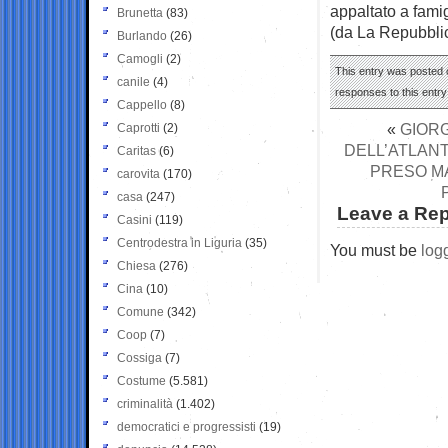
appaltato a famigl
Brunetta
(83)
(da La Repubbli
Burlando
(26)
Camogli
(2)
This entry was posted 
canile
(4)
responses to this entr
Cappello
(8)
«
GIORG
Caprotti
(2)
DELL’ATLAN
Caritas
(6)
PRESO MA
carovita
(170)
casa
(247)
Leave a Rep
Casini
(119)
Centrodestra in Liguria
(35)
You must be
log
Chiesa
(276)
Cina
(10)
Comune
(342)
Coop
(7)
Cossiga
(7)
Costume
(5.581)
criminalità
(1.402)
democratici e progressisti
(19)