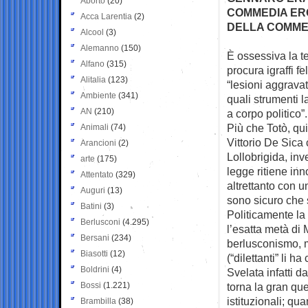
Aborto
(20)
COMMEDIA ER
Acca Larentia
(2)
DELLA COMME
Alcool
(3)
Alemanno
(150)
È ossessiva la te
Alfano
(315)
procura
igraffi 
Alitalia
(123)
“lesioni aggrava
Ambiente
(341)
quali strumenti 
AN
(210)
a corpo politico”.
Più che Totò, qui
Animali
(74)
Vittorio De Sica
Arancioni
(2)
Lollobrigida, inv
arte
(175)
legge ritiene inn
Attentato
(329)
altrettanto con u
Auguri
(13)
sono sicuro che 
Batini
(3)
Politicamente la
Berlusconi
(4.295)
l’esatta metà di
Bersani
(234)
berlusconismo, 
Biasotti
(12)
(“dilettanti” li 
Boldrini
(4)
Svelata infatti d
Bossi
(1.221)
torna la gran que
istituzionali; qua
Brambilla
(38)