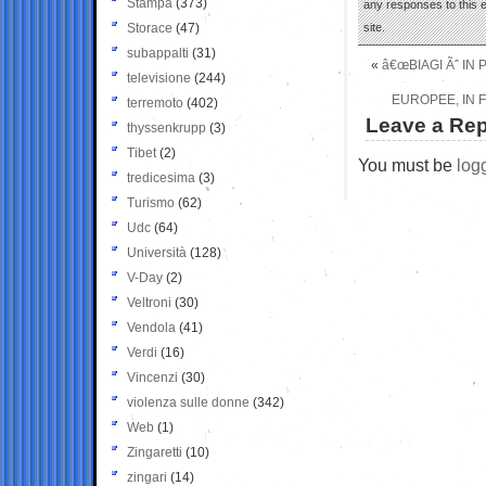
Stampa
(373)
any responses to this 
Storace
(47)
site.
subappalti
(31)
«
â€œBIAGI Ãˆ IN
televisione
(244)
EUROPEE, IN F
terremoto
(402)
Leave a Rep
thyssenkrupp
(3)
Tibet
(2)
You must be
log
tredicesima
(3)
Turismo
(62)
Udc
(64)
Università
(128)
V-Day
(2)
Veltroni
(30)
Vendola
(41)
Verdi
(16)
Vincenzi
(30)
violenza sulle donne
(342)
Web
(1)
Zingaretti
(10)
zingari
(14)