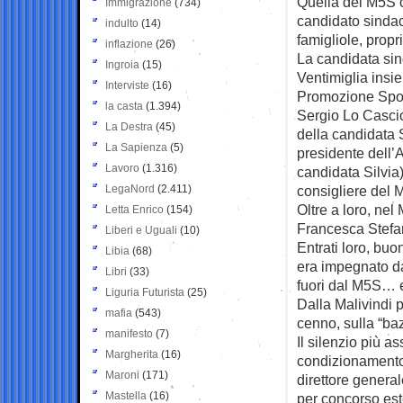
Quella del M5S ch
Immigrazione
(734)
candidato sindaco
indulto
(14)
famigliole, propr
inflazione
(26)
La candidata sin
Ingroia
(15)
Ventimiglia insie
Interviste
(16)
Promozione Sporti
la casta
(1.394)
Sergio Lo Cascio
La Destra
(45)
della candidata S
La Sapienza
(5)
presidente dell’
Lavoro
(1.316)
candidata Silvia
LegaNord
(2.411)
consigliere del 
Oltre a loro, nel
Letta Enrico
(154)
Francesca Stefan
Liberi e Uguali
(10)
Entrati loro, bu
Libia
(68)
era impegnato d
Libri
(33)
fuori dal M5S… e
Liguria Futurista
(25)
Dalla Malivindi p
mafia
(543)
cenno, sulla “ba
manifesto
(7)
Il silenzio più a
Margherita
(16)
condizionamento 
Maroni
(171)
direttore general
Mastella
(16)
per concorso est