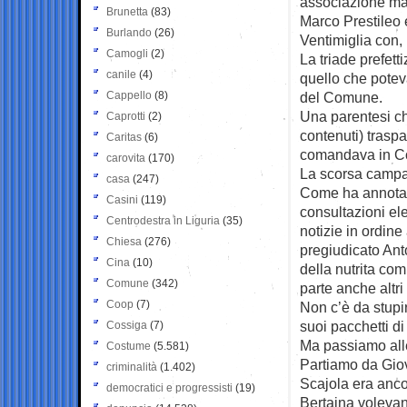
associazione maf
Brunetta
(83)
Marco Prestileo e
Burlando
(26)
Ventimiglia con, 
Camogli
(2)
La triade prefett
canile
(4)
quello che poteva
Cappello
(8)
del Comune.
Una parentesi che
Caprotti
(2)
contenuti) trasp
Caritas
(6)
comandava in Co
carovita
(170)
La scorsa campagn
casa
(247)
Come ha annotat
Casini
(119)
consultazioni ele
Centrodestra in Liguria
(35)
notizie in ordin
Chiesa
(276)
pregiudicato Anto
Cina
(10)
della nutrita co
Comune
(342)
parte anche altri
Coop
(7)
Non c’è da stupir
suoi pacchetti di 
Cossiga
(7)
Ma passiamo alle
Costume
(5.581)
Partiamo da Giov
criminalità
(1.402)
Scajola era anc
democratici e progressisti
(19)
Bertaina volevan