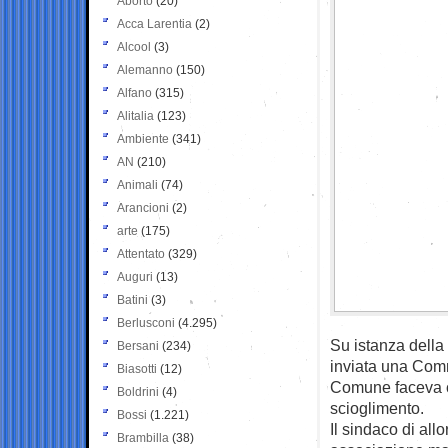
Aborto
(20)
Acca Larentia
(2)
Alcool
(3)
Alemanno
(150)
Alfano
(315)
Alitalia
(123)
Ambiente
(341)
AN
(210)
Animali
(74)
Arancioni
(2)
arte
(175)
Attentato
(329)
Auguri
(13)
Batini
(3)
Berlusconi
(4.295)
Su istanza dell
Bersani
(234)
inviata una Comm
Biasotti
(12)
Comune faceva ciò
Boldrini
(4)
scioglimento.
Bossi
(1.221)
Il sindaco di all
Brambilla
(38)