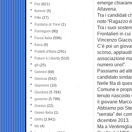
emerge chiarament
Fini
(821)
Allavena.
fioriere
(5)
Tra i candidati 
Fitto
(27)
noto “Ragazzo d’
Fontana di Trevi
(1)
Tra i suoi sosteni
Formigoni
(90)
Frontalieri in cu
Forza Italia
(596)
Vincenzo Giacove
frana
(9)
C’è poi un giovan
Fratelli d'Italia
(291)
scorso, applaudi
associazione ma
Futuro e Libertà
(510)
numero uno!”.
g8
(25)
Passiamo ad altr
Gelmini
(68)
candidato sindac
Genova
(542)
Nelle fila di qu
Giannino
(10)
Comune e proprie
Giustizia
(5.784)
tenuto nascosto
governo
(5.799)
il giovane Marco
Grasso
(22)
Abbiamo poi Stef
Green Italia
(1)
“serrata” dei com
Grillo
(2.941)
dicembre 2013.
Ma a Ventimiglia
Idv
(4)