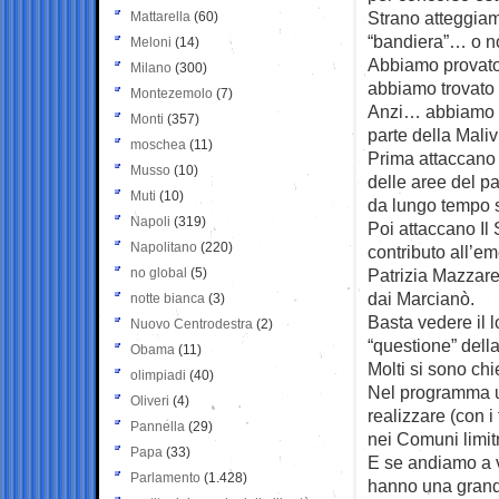
Strano atteggiam
Mattarella
(60)
“bandiera”… o n
Meloni
(14)
Abbiamo provato 
Milano
(300)
abbiamo trovato 
Montezemolo
(7)
Anzi… abbiamo a
Monti
(357)
parte della Mali
moschea
(11)
Prima attaccano i
Musso
(10)
delle aree del pa
Muti
(10)
da lungo tempo s
Napoli
(319)
Poi attaccano Il 
Napolitano
(220)
contributo all’em
no global
(5)
Patrizia Mazzare
dai Marcianò.
notte bianca
(3)
Basta vedere il 
Nuovo Centrodestra
(2)
“questione” dell
Obama
(11)
Molti si sono chi
olimpiadi
(40)
Nel programma uf
Oliveri
(4)
realizzare (con i 
Pannella
(29)
nei Comuni limitro
Papa
(33)
E se andiamo a v
Parlamento
(1.428)
hanno una grand