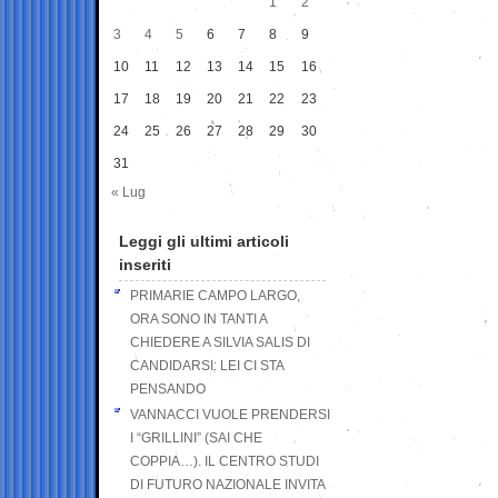
1
2
3
4
5
6
7
8
9
10
11
12
13
14
15
16
17
18
19
20
21
22
23
24
25
26
27
28
29
30
31
« Lug
Leggi gli ultimi articoli
inseriti
PRIMARIE CAMPO LARGO,
ORA SONO IN TANTI A
CHIEDERE A SILVIA SALIS DI
CANDIDARSI: LEI CI STA
PENSANDO
VANNACCI VUOLE PRENDERSI
I “GRILLINI” (SAI CHE
COPPIA…). IL CENTRO STUDI
DI FUTURO NAZIONALE INVITA