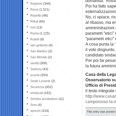
domanda: “Rifiuta
Regione
(344)
Poi ha fatto sap
Renzi
(1.521)
esternalizzazioni
Repetto
(46)
No, ci spiace, ri
Rifiuti
(84)
al ribasso, ma en
amministrazioni 
rom
(13)
parametri “etici”
Roma
(1.125)
“parametri etici”
Rutelli
(9)
A cosa punta la 
san gottardo
(4)
il voto disgiunto
San Martino
(3)
candidato sindac
San Miniato
(2)
Per poi far pesa
sanità
(306)
la futura ammini
Sarkozy
(43)
Casa della Legal
scuola
(354)
Osservatorio sul
Sestri Levante
(2)
Ufficio di Pres
Sicurezza
(452)
il testo integrale
sindacati
(162)
http://www.casad
Sinistra arcobaleno
(11)
camporosso-la-nd
Soru
(4)
sprechi
(319)
This entry was posted 