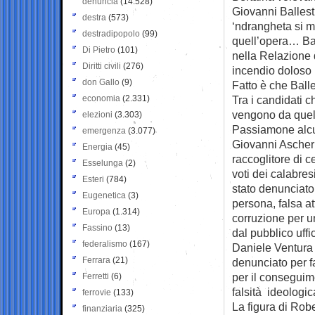
denuncia
(14.528)
Giovanni Balles
destra
(573)
‘ndrangheta si m
destradipopolo
(99)
quell’opera… Bal
Di Pietro
(101)
nella Relazione d
Diritti civili
(276)
incendio doloso
don Gallo
(9)
Fatto è che Balle
economia
(2.331)
Tra i candidati 
vengono da quel
elezioni
(3.303)
Passiamone alc
emergenza
(3.077)
Giovanni Ascheri
Energia
(45)
raccoglitore di 
Esselunga
(2)
voti dei calabre
Esteri
(784)
stato denunciato
Eugenetica
(3)
persona, falsa at
Europa
(1.314)
corruzione per un
Fassino
(13)
dal pubblico uffic
federalismo
(167)
Daniele Ventura (
Ferrara
(21)
denunciato per fa
per il conseguim
Ferretti
(6)
falsità ideologic
ferrovie
(133)
La figura di Rob
finanziaria
(325)