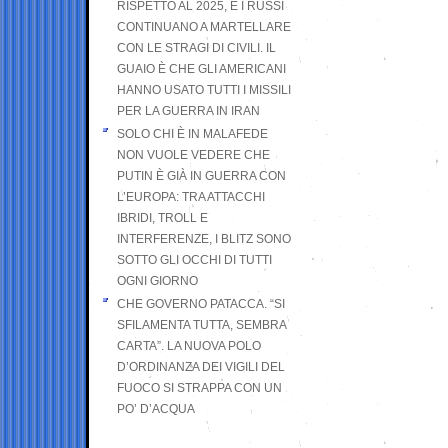
RISPETTO AL 2025, E I RUSSI
CONTINUANO A MARTELLARE
CON LE STRAGI DI CIVILI. IL
GUAIO È CHE GLI AMERICANI
HANNO USATO TUTTI I MISSILI
PER LA GUERRA IN IRAN
SOLO CHI È IN MALAFEDE
NON VUOLE VEDERE CHE
PUTIN È GIÀ IN GUERRA CON
L’EUROPA: TRA ATTACCHI
IBRIDI, TROLL E
INTERFERENZE, I BLITZ SONO
SOTTO GLI OCCHI DI TUTTI
OGNI GIORNO
CHE GOVERNO PATACCA. “SI
SFILAMENTA TUTTA, SEMBRA
CARTA”. LA NUOVA POLO
D’ORDINANZA DEI VIGILI DEL
FUOCO SI STRAPPA CON UN
PO’ D’ACQUA