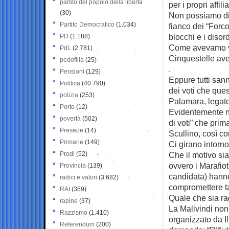
partito del popolo della libertà
per i propri affil
(30)
Non possiamo dim
Partito Democratico
(1.034)
fianco dei “Forco
blocchi e i disor
PD
(1.188)
Come avevamo vist
PdL
(2.781)
Cinquestelle ave
pedofilia
(25)
.
Pensioni
(129)
Eppure tutti sann
Politica
(40.790)
dei voti che ques
polizia
(253)
Palamara, legato
Porto
(12)
Evidentemente no
povertà
(502)
di voti” che prim
Presepe
(14)
Scullino, così c
Primarie
(149)
Ci girano intorn
Prodi
(52)
Che il motivo sia
ovvero i Marafiot
Provincia
(139)
candidata) hanno
radici e valori
(3.682)
compromettere ta
RAI
(359)
Quale che sia ra
rapine
(37)
La Malivindi non 
Razzismo
(1.410)
organizzato da Il
Referendum
(200)