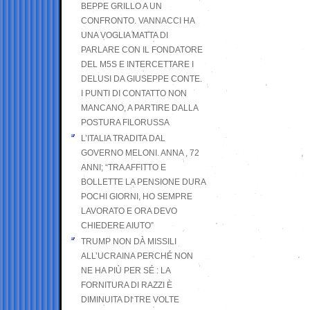
BEPPE GRILLO A UN
CONFRONTO. VANNACCI HA
UNA VOGLIA MATTA DI
PARLARE CON IL FONDATORE
DEL M5S E INTERCETTARE I
DELUSI DA GIUSEPPE CONTE.
I PUNTI DI CONTATTO NON
MANCANO, A PARTIRE DALLA
POSTURA FILORUSSA
L’ITALIA TRADITA DAL
GOVERNO MELONI. ANNA , 72
ANNI; “TRA AFFITTO E
BOLLETTE LA PENSIONE DURA
POCHI GIORNI, HO SEMPRE
LAVORATO E ORA DEVO
CHIEDERE AIUTO”
TRUMP NON DÀ MISSILI
ALL’UCRAINA PERCHÉ NON
NE HA PIÙ PER SÉ : LA
FORNITURA DI RAZZI È
DIMINUITA DI TRE VOLTE