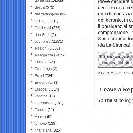
denuncia
(14.528)
(dove decidere si
cercano una medi
destra
(573)
una democrazia 
destradipopolo
(99)
deliberante, in c
Di Pietro
(101)
il presidenzialis
Diritti civili
(276)
comprensione. In 
don Gallo
(9)
Sono proprio due
economia
(2.331)
(da La Stampa)
elezioni
(3.303)
emergenza
(3.077)
This entry was posted 
Energia
(45)
responses to this entr
Esselunga
(2)
«
PARITA’ DI SESS
Esteri
(784)
Eugenetica
(3)
Leave a Rep
Europa
(1.314)
Fassino
(13)
You must be
log
federalismo
(167)
Ferrara
(21)
Ferretti
(6)
ferrovie
(133)
finanziaria
(325)