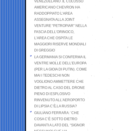
VENEZUELANO .IL COLOSSO
AMERICANO CHEVRON HA
RADDOPPIATO L’AREA
ASSEGNATA ALLA JOINT
VENTURE “PETROPIAR” NELLA
FASCIA DELL’ORINOCO,
L’AREA CHE OSPITA LE
MAGGIORI RISERVE MONDIALI
DI GREGGIO
LA GERMANIA SI CONFERMA IL
VENTRE MOLLE DELL’EUROPA
(PER LA GIOIA DI PUTIN). COME
MAI I TEDESCHI NON
VOGLIONO AMMETTERE CHE
DIETRO AL CASO DEL DRONE
PIENO DI ESPLOSIVO
RINVENUTO ALL’AEROPORTO
DI LIPSIA C’È LA RUSSIA?
GIULIANO FERRARA: ’CHE
COSA C’È SOTTO DIETRO
DAVANTI A LATO DEL “SIGNOR