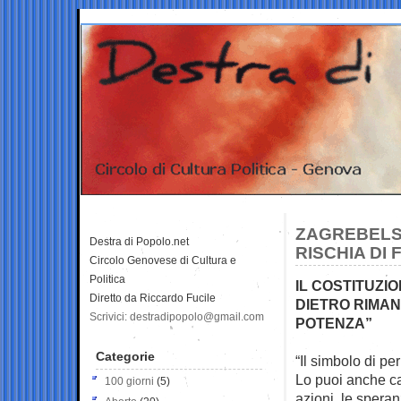
ZAGREBELSK
Destra di Popolo.net
RISCHIA DI
Circolo Genovese di Cultura e
Politica
IL COSTITUZI
Diretto da Riccardo Fucile
DIETRO RIMAN
Scrivici: destradipopolo@gmail.com
POTENZA”
Categorie
“Il simbolo di pe
Lo
puoi anche c
100 giorni
(5)
azioni, le speran