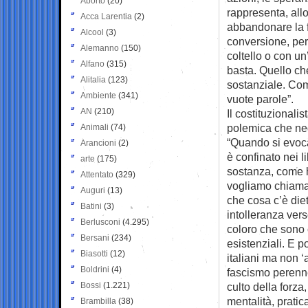
Aborto
(20)
rappresenta, all
Acca Larentia
(2)
abbandonare la 
Alcool
(3)
conversione, per
Alemanno
(150)
coltello o con u
Alfano
(315)
basta. Quello ch
Alitalia
(123)
sostanziale. Com
Ambiente
(341)
vuote parole”.
AN
(210)
Il costituzional
polemica che negli
Animali
(74)
“Quando si evoca
Arancioni
(2)
è confinato nei l
arte
(175)
sostanza, come h
Attentato
(329)
vogliamo chiamar
Auguri
(13)
che cosa c’è die
Batini
(3)
intolleranza vers
Berlusconi
(4.295)
coloro che sono c
Bersani
(234)
esistenziali. E p
Biasotti
(12)
italiani ma non ‘a
Boldrini
(4)
fascismo perenne,
Bossi
(1.221)
culto della forza,
mentalità, pratica
Brambilla
(38)