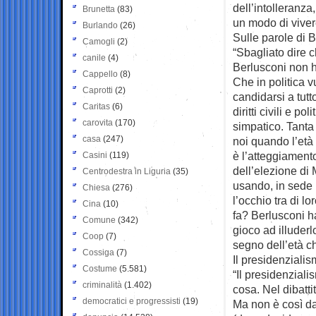
dell’intolleranz
Brunetta
(83)
un modo di vivere
Burlando
(26)
Sulle parole di B
Camogli
(2)
“Sbagliato dire c
canile
(4)
Berlusconi non ha
Cappello
(8)
Che in politica v
Caprotti
(2)
candidarsi a tutt
Caritas
(6)
diritti civili e 
carovita
(170)
simpatico. Tanta
casa
(247)
noi quando l’età
è l’atteggiamento
Casini
(119)
dell’elezione di
Centrodestra in Liguria
(35)
usando, in sede u
Chiesa
(276)
l’occhio tra di l
Cina
(10)
fa? Berlusconi ha
Comune
(342)
gioco ad illuder
Coop
(7)
segno dell’età c
Cossiga
(7)
Il presidenziali
Costume
(5.581)
“Il presidenziali
criminalità
(1.402)
cosa. Nel dibatti
democratici e progressisti
(19)
Ma non è così da