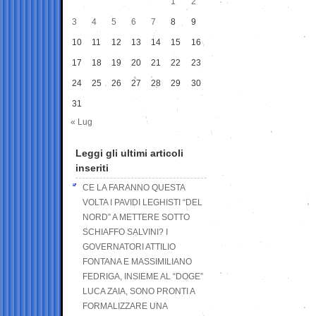
1
2
3
4
5
6
7
8
9
10
11
12
13
14
15
16
17
18
19
20
21
22
23
24
25
26
27
28
29
30
31
« Lug
Leggi gli ultimi articoli
inseriti
CE LA FARANNO QUESTA
VOLTA I PAVIDI LEGHISTI “DEL
NORD” A METTERE SOTTO
SCHIAFFO SALVINI? I
GOVERNATORI ATTILIO
FONTANA E MASSIMILIANO
FEDRIGA, INSIEME AL “DOGE”
LUCA ZAIA, SONO PRONTI A
FORMALIZZARE UNA