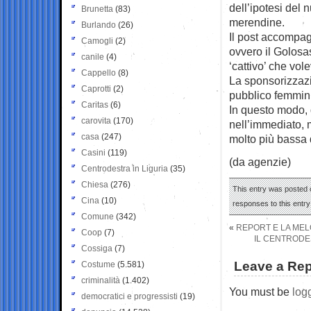
dell’ipotesi del 
Brunetta
(83)
merendine.
Burlando
(26)
Il post accompag
Camogli
(2)
ovvero il Golosa
canile
(4)
‘cattivo’ che vol
Cappello
(8)
La sponsorizzazi
Caprotti
(2)
pubblico femminil
Caritas
(6)
In questo modo, 
carovita
(170)
nell’immediato, 
casa
(247)
molto più bassa d
Casini
(119)
(da agenzie)
Centrodestra in Liguria
(35)
Chiesa
(276)
This entry was posted o
Cina
(10)
responses to this entr
Comune
(342)
«
REPORT E LA MEL
Coop
(7)
IL CENTRODES
Cossiga
(7)
Leave a Rep
Costume
(5.581)
criminalità
(1.402)
You must be
log
democratici e progressisti
(19)