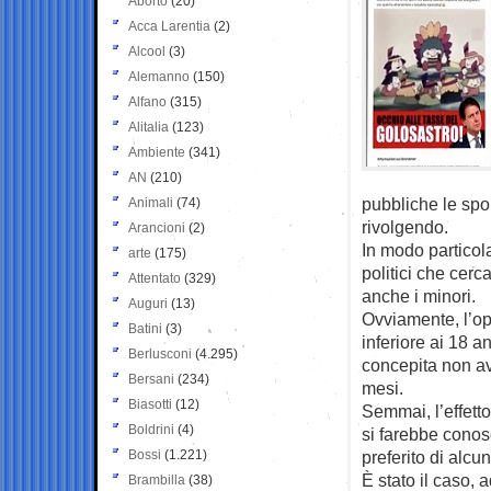
Aborto
(20)
Acca Larentia
(2)
Alcool
(3)
Alemanno
(150)
Alfano
(315)
Alitalia
(123)
Ambiente
(341)
AN
(210)
pubbliche le spon
Animali
(74)
rivolgendo.
Arancioni
(2)
In modo particol
arte
(175)
politici che cerc
Attentato
(329)
anche i minori.
Auguri
(13)
Ovviamente, l’op
Batini
(3)
inferiore ai 18 
Berlusconi
(4.295)
concepita non avr
Bersani
(234)
mesi.
Biasotti
(12)
Semmai, l’effetto
Boldrini
(4)
si farebbe conos
Bossi
(1.221)
preferito di alcu
È stato il caso,
Brambilla
(38)