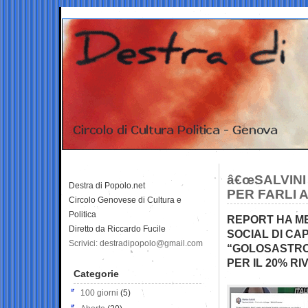
â€œSALVINI
Destra di Popolo.net
PER FARLI A
Circolo Genovese di Cultura e
Politica
REPORT HA M
Diretto da Riccardo Fucile
SOCIAL DI CA
Scrivici: destradipopolo@gmail.com
“GOLOSASTRO
PER IL 20% RI
Categorie
100 giorni
(5)