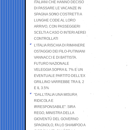
ITALIANI CHE HANNO DECISO
DI PASSARE LE VACANZE IN
SPAGNA SONO COSTRETTI A
LUNGHE CODE AL LORO
ARRIVO, CON PASSEGGERI
SCELTI A CASO O INTERI AEREI
CONTROLLATI
L’ITALIA RISCHIA DI RIMANERE
OSTAGGIO DEI FILO-PUTINIANI
VANNACCI E DI BATTISTA.
FUTURO NAZIONALE
VELEGGIA SOPRA IL 7% E UN
EVENTUALE PARTITO DELL’EX
GRILLINO VARREBBE TRA IL 2
E IL 3.5%
“DALL’ITALIA UNA MISURA
RIDICOLA E
IRRESPONSABILE”: SIRA
REGO, MINISTRA DELLA
GIOVENTÙ DEL GOVERNO
SPAGNOLO, FA LO SHAMPOO A