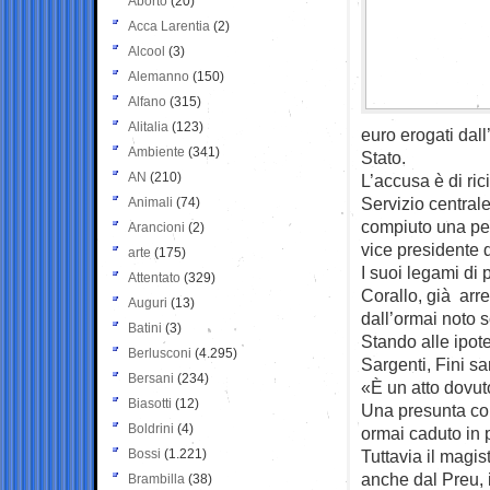
Aborto
(20)
Acca Larentia
(2)
Alcool
(3)
Alemanno
(150)
Alfano
(315)
Alitalia
(123)
euro erogati dall
Ambiente
(341)
Stato.
AN
(210)
L’accusa è di ric
Servizio centrale
Animali
(74)
compiuto una per
Arancioni
(2)
vice presidente 
arte
(175)
I suoi legami di 
Attentato
(329)
Corallo, già arre
Auguri
(13)
dall’ormai noto 
Batini
(3)
Stando alle ipot
Berlusconi
(4.295)
Sargenti, Fini sa
Bersani
(234)
«È un atto dovuto
Biasotti
(12)
Una presunta cor
Boldrini
(4)
ormai caduto in 
Bossi
(1.221)
Tuttavia il magist
anche dal Preu, i
Brambilla
(38)