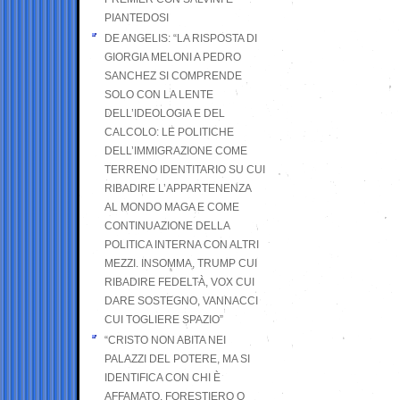
PIANTEDOSI
DE ANGELIS: “LA RISPOSTA DI
GIORGIA MELONI A PEDRO
SANCHEZ SI COMPRENDE
SOLO CON LA LENTE
DELL’IDEOLOGIA E DEL
CALCOLO: LE POLITICHE
DELL’IMMIGRAZIONE COME
TERRENO IDENTITARIO SU CUI
RIBADIRE L’APPARTENENZA
AL MONDO MAGA E COME
CONTINUAZIONE DELLA
POLITICA INTERNA CON ALTRI
MEZZI. INSOMMA, TRUMP CUI
RIBADIRE FEDELTÀ, VOX CUI
DARE SOSTEGNO, VANNACCI
CUI TOGLIERE SPAZIO”
“CRISTO NON ABITA NEI
PALAZZI DEL POTERE, MA SI
IDENTIFICA CON CHI È
AFFAMATO, FORESTIERO O