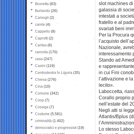
slot machines di 
Brunetta
(83)
galassia di socie
Burlando
(26)
intestati a societ
Camogli
(2)
fratello e al padr
canile
(4)
svariati beni imm
Cappello
(8)
Per la Procura qu
Caprotti
(2)
l’acquisto dell’
Caritas
(6)
Nazionale, avreb
carovita
(170)
interessamento po
casa
(247)
Stando ad Amedeo
e rappresentante
Casini
(119)
in cui Fini cono
Centrodestra in Liguria
(35)
l’attivazione e l
Chiesa
(276)
lecito».
Cina
(10)
Laboccetta, rias
Comune
(342)
Corallo proprio 
Coop
(7)
nell’estate del 2
Cossiga
(7)
Negli atti si leg
Costume
(5.581)
Atlantis/Bplus (d
criminalità
(1.402)
l’Amministrazion
democratici e progressisti
(19)
Lo stesso Labocc