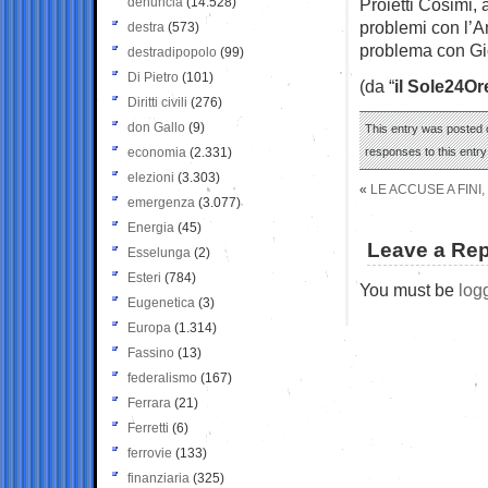
denuncia
(14.528)
Proietti Cosimi, 
problemi con l’A
destra
(573)
problema con Gio
destradipopolo
(99)
Di Pietro
(101)
(da “
il Sole24Or
Diritti civili
(276)
don Gallo
(9)
This entry was posted o
economia
(2.331)
responses to this entr
elezioni
(3.303)
«
LE ACCUSE A FINI
emergenza
(3.077)
Energia
(45)
Leave a Rep
Esselunga
(2)
Esteri
(784)
You must be
log
Eugenetica
(3)
Europa
(1.314)
Fassino
(13)
federalismo
(167)
Ferrara
(21)
Ferretti
(6)
ferrovie
(133)
finanziaria
(325)