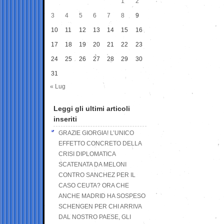
1
2
3
4
5
6
7
8
9
10
11
12
13
14
15
16
17
18
19
20
21
22
23
24
25
26
27
28
29
30
31
« Lug
Leggi gli ultimi articoli
inseriti
GRAZIE GIORGIA! L’UNICO
EFFETTO CONCRETO DELLA
CRISI DIPLOMATICA
SCATENATA DA MELONI
CONTRO SANCHEZ PER IL
CASO CEUTA? ORA CHE
ANCHE MADRID HA SOSPESO
SCHENGEN PER CHI ARRIVA
DAL NOSTRO PAESE, GLI