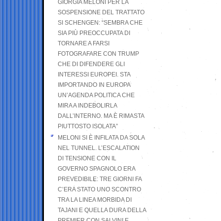
GIORGIA MELONI PER LA
SOSPENSIONE DEL TRATTATO
SI SCHENGEN: “SEMBRA CHE
SIA PIÙ PREOCCUPATA DI
TORNARE A FARSI
FOTOGRAFARE CON TRUMP
CHE DI DIFENDERE GLI
INTERESSI EUROPEI. STA
IMPORTANDO IN EUROPA
UN’AGENDA POLITICA CHE
MIRA A INDEBOLIRLA
DALL’INTERNO. MA È RIMASTA
PIUTTOSTO ISOLATA”
MELONI SI È INFILATA DA SOLA
NEL TUNNEL. L’ESCALATION
DI TENSIONE CON IL
GOVERNO SPAGNOLO ERA
PREVEDIBILE: TRE GIORNI FA
C’ERA STATO UNO SCONTRO
TRA LA LINEA MORBIDA DI
TAJANI E QUELLA DURA DELLA
PREMIER CON SALVINI E