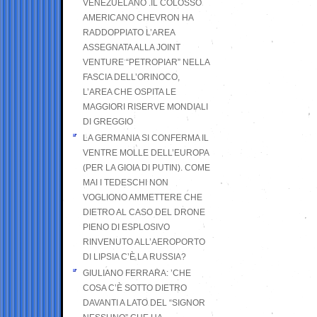
VENEZUELANO .IL COLOSSO
AMERICANO CHEVRON HA
RADDOPPIATO L’AREA
ASSEGNATA ALLA JOINT
VENTURE “PETROPIAR” NELLA
FASCIA DELL’ORINOCO,
L’AREA CHE OSPITA LE
MAGGIORI RISERVE MONDIALI
DI GREGGIO
LA GERMANIA SI CONFERMA IL
VENTRE MOLLE DELL’EUROPA
(PER LA GIOIA DI PUTIN). COME
MAI I TEDESCHI NON
VOGLIONO AMMETTERE CHE
DIETRO AL CASO DEL DRONE
PIENO DI ESPLOSIVO
RINVENUTO ALL’AEROPORTO
DI LIPSIA C’È LA RUSSIA?
GIULIANO FERRARA: ’CHE
COSA C’È SOTTO DIETRO
DAVANTI A LATO DEL “SIGNOR