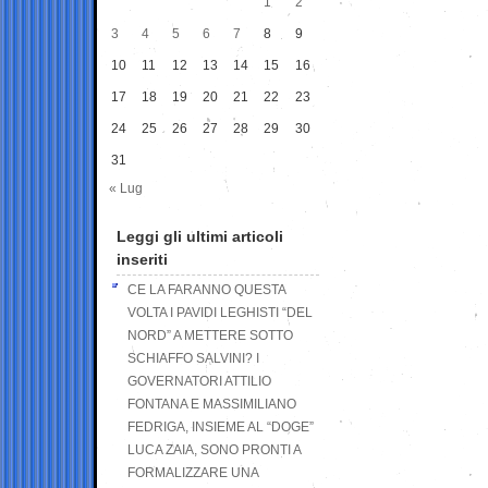
1
2
3
4
5
6
7
8
9
10
11
12
13
14
15
16
17
18
19
20
21
22
23
24
25
26
27
28
29
30
31
« Lug
Leggi gli ultimi articoli
inseriti
CE LA FARANNO QUESTA
VOLTA I PAVIDI LEGHISTI “DEL
NORD” A METTERE SOTTO
SCHIAFFO SALVINI? I
GOVERNATORI ATTILIO
FONTANA E MASSIMILIANO
FEDRIGA, INSIEME AL “DOGE”
LUCA ZAIA, SONO PRONTI A
FORMALIZZARE UNA