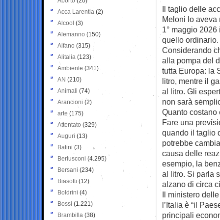
Aborto
(20)
Il taglio delle ac
Acca Larentia
(2)
Meloni lo aveva
Alcool
(3)
1° maggio 2026 i
Alemanno
(150)
quello ordinario.
Alfano
(315)
Considerando che 
Alitalia
(123)
alla pompa del di
Ambiente
(341)
tutta Europa: la
AN
(210)
litro, mentre il 
al litro. Gli espe
Animali
(74)
non sarà semplic
Arancioni
(2)
Quanto costano o
arte
(175)
Fare una previsi
Attentato
(329)
quando il taglio 
Auguri
(13)
potrebbe cambiar
Batini
(3)
causa delle reazi
Berlusconi
(4.295)
esempio, la benzi
Bersani
(234)
al litro. Si parla
Biasotti
(12)
alzano di circa 
Boldrini
(4)
Il ministero dell
Bossi
(1.221)
l’Italia è “il Pae
principali econo
Brambilla
(38)