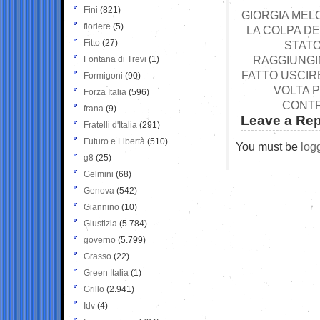
Fini
(821)
GIORGIA MELO
fioriere
(5)
LA COLPA DE
Fitto
(27)
STATO
RAGGIUNGI
Fontana di Trevi
(1)
FATTO USCIRE
Formigoni
(90)
VOLTA P
Forza Italia
(596)
CONTR
frana
(9)
Leave a Rep
Fratelli d'Italia
(291)
Futuro e Libertà
(510)
You must be
log
g8
(25)
Gelmini
(68)
Genova
(542)
Giannino
(10)
Giustizia
(5.784)
governo
(5.799)
Grasso
(22)
Green Italia
(1)
Grillo
(2.941)
Idv
(4)