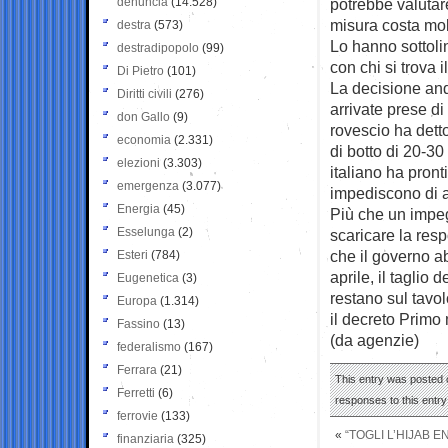
denuncia
(14.528)
potrebbe valutare
misura costa molt
destra
(573)
Lo hanno sottolin
destradipopolo
(99)
con chi si trova 
Di Pietro
(101)
La decisione and
Diritti civili
(276)
arrivate prese di
don Gallo
(9)
rovescio ha dett
economia
(2.331)
di botto di 20-30
elezioni
(3.303)
italiano ha pront
emergenza
(3.077)
impediscono di aiu
Energia
(45)
Più che un impeg
Esselunga
(2)
scaricare la res
che il governo ab
Esteri
(784)
aprile, il taglio
Eugenetica
(3)
restano sul tavo
Europa
(1.314)
il decreto Primo
Fassino
(13)
(da agenzie)
federalismo
(167)
Ferrara
(21)
This entry was posted o
Ferretti
(6)
responses to this entr
ferrovie
(133)
«
“TOGLI L’HIJAB E
finanziaria
(325)