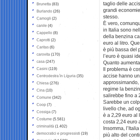
taglio delle acci
Brunetta
(83)
grandi economie a
Burlando
(26)
stesso.
Camogli
(2)
È vero, comunque
canile
(4)
in Italia sono n
Cappello
(8)
della benzina ca
Caprotti
(2)
euro al litro. Qu
Caritas
(6)
è più bassa del 
carovita
(170)
l’euro è quasi ide
casa
(247)
Quanto aumentano
Il problema è co
Casini
(119)
accise hanno un 
Centrodestra in Liguria
(35)
approssimando, s
Chiesa
(276)
regime la benzina
Cina
(10)
salirebbe fino a 2
Comune
(342)
Sarebbe un colpo
Coop
(7)
livello che, ad o
Cossiga
(7)
è a 2,29 euro al l
Costume
(5.581)
costa 2,24 euro a
criminalità
(1.402)
Insomma, l’Itali
democratici e progressisti
(19)
più alto del cont