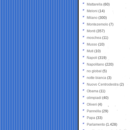
Mattarella
(60)
Meloni
(14)
Milano
(300)
Montezemolo
(7)
Monti
(357)
moschea
(11)
Musso
(10)
Muti
(10)
Napoli
(319)
Napolitano
(220)
no global
(5)
notte bianca
(3)
Nuovo Centrodestra
(2)
Obama
(11)
olimpiadi
(40)
Oliveri
(4)
Pannella
(29)
Papa
(33)
Parlamento
(1.428)