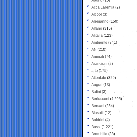
Aborto
(20)
Acca Larentia
(2)
Alcool
(3)
Alemanno
(150)
Alfano
(315)
Alitalia
(123)
Ambiente
(341)
AN
(210)
Animali
(74)
Arancioni
(2)
arte
(175)
Attentato
(329)
Auguri
(13)
Batini
(3)
Berlusconi
(4.295)
Bersani
(234)
Biasotti
(12)
Boldrini
(4)
Bossi
(1.221)
Brambilla
(38)