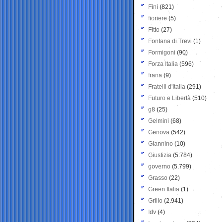
Fini
(821)
fioriere
(5)
Fitto
(27)
Fontana di Trevi
(1)
Formigoni
(90)
Forza Italia
(596)
frana
(9)
Fratelli d'Italia
(291)
Futuro e Libertà
(510)
g8
(25)
Gelmini
(68)
Genova
(542)
Giannino
(10)
Giustizia
(5.784)
governo
(5.799)
Grasso
(22)
Green Italia
(1)
Grillo
(2.941)
Idv
(4)