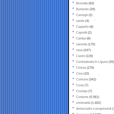
Brunetta
(83)
Burlando
(26)
Camogli
(2)
canile
(4)
Cappello
(8)
Caprotti
(2)
Caritas
(6)
carovita
(170)
casa
(247)
Casini
(119)
Centrodestra in Liguria
(35
Chiesa
(276)
Cina
(10)
Comune
(342)
Coop
(7)
Cossiga
(7)
Costume
(5.581)
criminalità
(1.402)
democratici e progressisti
(