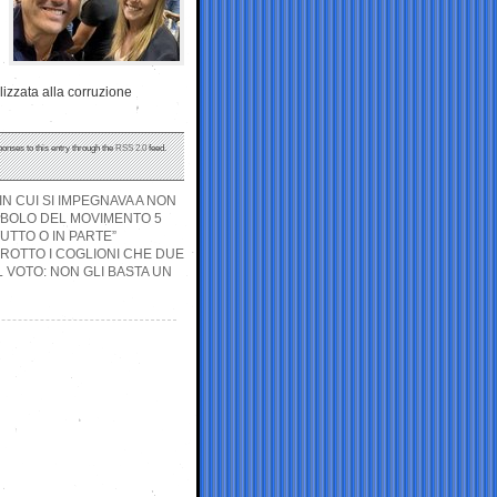
izzata alla corruzione
ponses to this entry through the
RSS 2.0
feed.
N CUI SI IMPEGNAVA A NON
MBOLO DEL MOVIMENTO 5
UTTO O IN PARTE”
E ROTTO I COGLIONI CHE DUE
IL VOTO: NON GLI BASTA UN