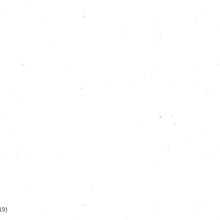
)
19)