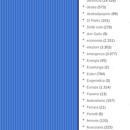
denuncia
(14.528)
destra
(573)
destradipopolo
(99)
Di Pietro
(101)
Diritti civili
(276)
don Gallo
(9)
economia
(2.331)
elezioni
(3.303)
emergenza
(3.077)
Energia
(45)
Esselunga
(2)
Esteri
(784)
Eugenetica
(3)
Europa
(1.314)
Fassino
(13)
federalismo
(167)
Ferrara
(21)
Ferretti
(6)
ferrovie
(133)
finanziaria
(325)