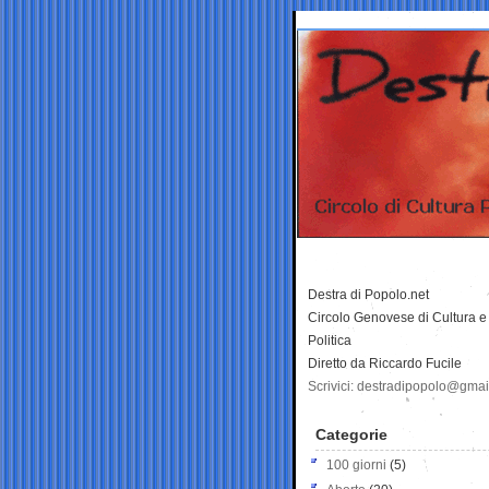
Destra di Popolo.net
Circolo Genovese di Cultura e
Politica
Diretto da Riccardo Fucile
Scrivici: destradipopolo@gma
Categorie
100 giorni
(5)