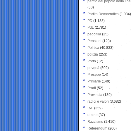
partito del popolo della libe
(30)
Partito Democratico
(1.034)
PD
(1.188)
PdL
(2.781)
pedofilia
(25)
Pensioni
(129)
Politica
(40.833)
polizia
(253)
Porto
(12)
povertà
(502)
Presepe
(14)
Primarie
(149)
Prodi
(52)
Provincia
(139)
radici e valori
(3.682)
RAI
(359)
rapine
(37)
Razzismo
(1.410)
Referendum
(200)