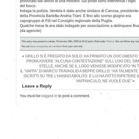
provocato dal lancio di una molotov. Sul posto sono intervenuti i vigili
del fuoco.
Indaga la polizia. Ventola è stato anche sindaco di Canosa, presidente
della Provincia Barletta-Andria-Trani. E fino allo scorso giugno era
capogruppo di FdI nel Consiglio regionale della Puglia.
Qualche mese fa era stato indagato per associazione a delinquere final
(da agenzie)
This entry was posted on sabato, Novembre 30th, 2024 at 15:13 and is filed under
Politica
. You can follow any res
You can
leave a response
, or
trackback
from your own site.
«
GRILLO SI È FREGATO DA SOLO: HA FIRMATO UN DOCUMENTO I
PROMUOVERE “ALCUNA CONTESTAZIONE” SULL’USO DEL SI
STELLE, ANCHE SE IL LOGO VENISSE MODIFICATO “IN T
IL “VAFFA” DI MARCO TRAVAGLIO A BEPPE GRILLO: “HA TALMENT
ISCRITTI SU TRE L’HANNO ABOLITO. E LUI HA FATTO RIPETERE 
VAFFANCULO, NE VUOLE DUE”
»
Leave a Reply
You must be
logged in
to post a comment.