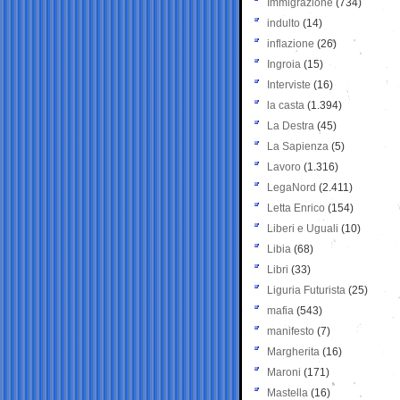
Immigrazione
(734)
indulto
(14)
inflazione
(26)
Ingroia
(15)
Interviste
(16)
la casta
(1.394)
La Destra
(45)
La Sapienza
(5)
Lavoro
(1.316)
LegaNord
(2.411)
Letta Enrico
(154)
Liberi e Uguali
(10)
Libia
(68)
Libri
(33)
Liguria Futurista
(25)
mafia
(543)
manifesto
(7)
Margherita
(16)
Maroni
(171)
Mastella
(16)