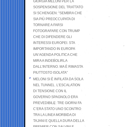
GIORGIA MELONI PER LA
SOSPENSIONE DEL TRATTATO
SI SCHENGEN: “SEMBRA CHE
SIA PIÙ PREOCCUPATA DI
TORNARE A FARSI
FOTOGRAFARE CON TRUMP
CHE DI DIFENDERE GLI
INTERESSI EUROPEI. STA
IMPORTANDO IN EUROPA
UN’AGENDA POLITICA CHE
MIRA A INDEBOLIRLA
DALL’INTERNO. MA È RIMASTA
PIUTTOSTO ISOLATA”
MELONI SI È INFILATA DA SOLA
NEL TUNNEL. L’ESCALATION
DI TENSIONE CON IL
GOVERNO SPAGNOLO ERA
PREVEDIBILE: TRE GIORNI FA
C’ERA STATO UNO SCONTRO
TRA LA LINEA MORBIDA DI
TAJANI E QUELLA DURA DELLA
PREMIER CON SALVINI E