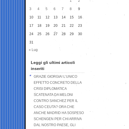
1
2
3
4
5
6
7
8
9
10
11
12
13
14
15
16
17
18
19
20
21
22
23
24
25
26
27
28
29
30
31
« Lug
Leggi gli ultimi articoli
inseriti
GRAZIE GIORGIA! L’UNICO
EFFETTO CONCRETO DELLA
CRISI DIPLOMATICA
SCATENATA DA MELONI
CONTRO SANCHEZ PER IL
CASO CEUTA? ORA CHE
ANCHE MADRID HA SOSPESO
SCHENGEN PER CHI ARRIVA
DAL NOSTRO PAESE, GLI