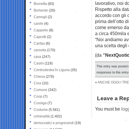
lavorativo, noi d
Brunetta
(83)
Rispetto alla dat
Burlando
(26)
accordo con gli o
Camogli
(2)
prima dell’otto d
canile
(4)
come emerso da 
Cappello
(8)
a circa 450mila e
Caprotti
(2)
“Noi andiamo ava
Caritas
(6)
una scelta degli o
carovita
(170)
(da
“NextQuoti
casa
(247)
Casini
(119)
This entry was posted o
Centrodestra in Liguria
(35)
responses to this entr
Chiesa
(276)
«
ANCHE OGGI I TRE
Cina
(10)
Comune
(342)
Coop
(7)
Leave a Rep
Cossiga
(7)
You must be
log
Costume
(5.581)
criminalità
(1.402)
democratici e progressisti
(19)