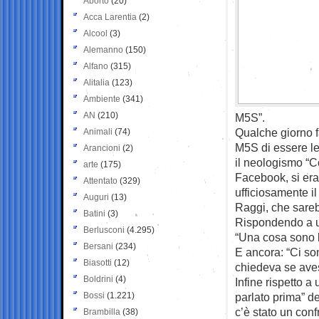
Aborto
(20)
Acca Larentia
(2)
Alcool
(3)
Alemanno
(150)
Alfano
(315)
Alitalia
(123)
Ambiente
(341)
AN
(210)
M5S”.
Qualche giorno f
Animali
(74)
M5S di essere le
Arancioni
(2)
il neologismo “C
arte
(175)
Facebook, si era
Attentato
(329)
ufficiosamente il
Auguri
(13)
Raggi, che sarebb
Batini
(3)
Rispondendo a u
Berlusconi
(4.295)
“Una cosa sono l
Bersani
(234)
E ancora: “Ci son
Biasotti
(12)
chiedeva se aves
Boldrini
(4)
Infine rispetto a
Bossi
(1.221)
parlato prima” d
c’è stato un con
Brambilla
(38)