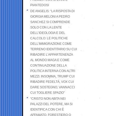
PIANTEDOSI
DE ANGELIS: “LA RISPOSTA DI
GIORGIA MELONI A PEDRO
SANCHEZ SI COMPRENDE
SOLO CON LA LENTE
DELL’IDEOLOGIA E DEL
CALCOLO: LE POLITICHE
DELL’IMMIGRAZIONE COME
TERRENO IDENTITARIO SU CUI
RIBADIRE L’APPARTENENZA
AL MONDO MAGA E COME
CONTINUAZIONE DELLA
POLITICA INTERNA CON ALTRI
MEZZI. INSOMMA, TRUMP CUI
RIBADIRE FEDELTÀ, VOX CUI
DARE SOSTEGNO, VANNACCI
CUI TOGLIERE SPAZIO”
“CRISTO NON ABITA NEI
PALAZZI DEL POTERE, MA SI
IDENTIFICA CON CHI È
AFFAMATO, FORESTIERO O