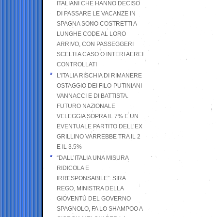
ITALIANI CHE HANNO DECISO
DI PASSARE LE VACANZE IN
SPAGNA SONO COSTRETTI A
LUNGHE CODE AL LORO
ARRIVO, CON PASSEGGERI
SCELTI A CASO O INTERI AEREI
CONTROLLATI
L’ITALIA RISCHIA DI RIMANERE
OSTAGGIO DEI FILO-PUTINIANI
VANNACCI E DI BATTISTA.
FUTURO NAZIONALE
VELEGGIA SOPRA IL 7% E UN
EVENTUALE PARTITO DELL’EX
GRILLINO VARREBBE TRA IL 2
E IL 3.5%
“DALL’ITALIA UNA MISURA
RIDICOLA E
IRRESPONSABILE”: SIRA
REGO, MINISTRA DELLA
GIOVENTÙ DEL GOVERNO
SPAGNOLO, FA LO SHAMPOO A