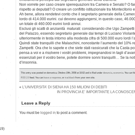
Non vorrete per caso creare sperequazioni tra Camera e Senato? O far s
rispetto ai deputati? O creare un conflitto istituzionale tra Montecitor
Ah bene, allora rendetevi conto che il segretario generale della Came
lordo di 414.000 eurini. cui devono aggiungersi, in questo caso, 46.000
un totale di 460.000 eurini lordi annui.
Esclusi gli scatti di anzianità maturati: considerando che Ugo Zampetti è
del Palazzo, essendo segretario generale dai tempi di Luciano Violant
ulteriormente in testa intorno alla modesta cifra di 500.000 euro lordi l’
Quindi state tranquilli che Malaschini, nonostante l’aumento del 10% re
Zampetti. Ora che lo sapete e che siete stati rassicurati che la Casta p
pensa a voi e a risolvere i vostri problemi, impegnandosi in tagli d’ava
essenziali per il vostro bene, potete dormire sonni tranquilli… Se la not
d’insonnia.
)
This entry was posted on domenica, Ottobre 19th, 2008 at 10:02 and is filed under
denuncia
,
economia
. You can f
RSS 2.0
feed. You can
leave a response
, or
trackback
from your own site.
«
L’UNIVERSITA’ DI SIENA HA 150 MILIONI DI DEBITI
IN PROVINCIA E’ IMPORTANTE LA CONOSCEN
Leave a Reply
You must be
logged in
to post a comment.
19)