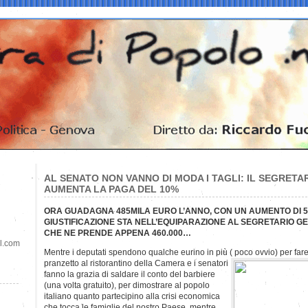
AL SENATO NON VANNO DI MODA I TAGLI: IL SEGRETA
AUMENTA LA PAGA DEL 10%
ORA GUADAGNA 485MILA EURO L’ANNO, CON UN AUMENTO DI 52
GIUSTIFICAZIONE STA NELL’EQUIPARAZIONE AL SEGRETARIO 
CHE NE PRENDE APPENA 460.000…
il.com
Mentre i deputati spendono qualche eurino in più ( poco ovvio) per far
pranzetto al ristorantino della Camera e i senatori
fanno la grazia di saldare il conto del barbiere
(una volta gratuito), per dimostrare al popolo
italiano quanto partecipino alla crisi economica
che tocca le famiglie del nostro Paese, mentre