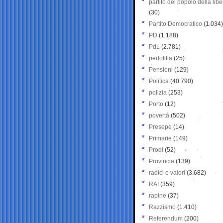
partito del popolo della libe
(30)
Partito Democratico
(1.034)
PD
(1.188)
PdL
(2.781)
pedofilia
(25)
Pensioni
(129)
Politica
(40.790)
polizia
(253)
Porto
(12)
povertà
(502)
Presepe
(14)
Primarie
(149)
Prodi
(52)
Provincia
(139)
radici e valori
(3.682)
RAI
(359)
rapine
(37)
Razzismo
(1.410)
Referendum
(200)