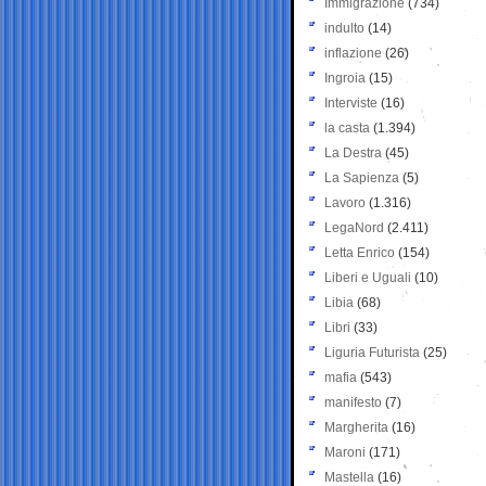
Immigrazione
(734)
indulto
(14)
inflazione
(26)
Ingroia
(15)
Interviste
(16)
la casta
(1.394)
La Destra
(45)
La Sapienza
(5)
Lavoro
(1.316)
LegaNord
(2.411)
Letta Enrico
(154)
Liberi e Uguali
(10)
Libia
(68)
Libri
(33)
Liguria Futurista
(25)
mafia
(543)
manifesto
(7)
Margherita
(16)
Maroni
(171)
Mastella
(16)