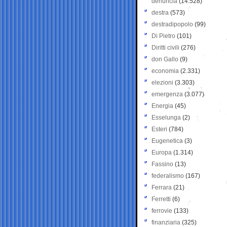
denuncia
(14.528)
destra
(573)
destradipopolo
(99)
Di Pietro
(101)
Diritti civili
(276)
don Gallo
(9)
economia
(2.331)
elezioni
(3.303)
emergenza
(3.077)
Energia
(45)
Esselunga
(2)
Esteri
(784)
Eugenetica
(3)
Europa
(1.314)
Fassino
(13)
federalismo
(167)
Ferrara
(21)
Ferretti
(6)
ferrovie
(133)
finanziaria
(325)