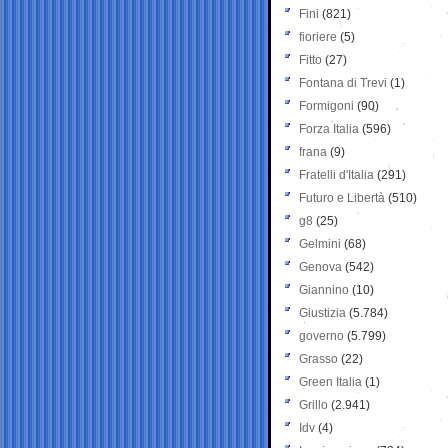
Fini
(821)
fioriere
(5)
Fitto
(27)
Fontana di Trevi
(1)
Formigoni
(90)
Forza Italia
(596)
frana
(9)
Fratelli d'Italia
(291)
Futuro e Libertà
(510)
g8
(25)
Gelmini
(68)
Genova
(542)
Giannino
(10)
Giustizia
(5.784)
governo
(5.799)
Grasso
(22)
Green Italia
(1)
Grillo
(2.941)
Idv
(4)