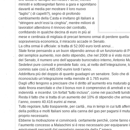
ministri e sottosegretari fanno a gara e sgomitano
davanti ai media per mostrare il loro nuovo
“taglio” ( di capelli?), segno di profondo
cambiamento della Casta e invitano gli italiani a
“stringere anch’essi la cinghia”, mentre milioni di
lavoratori attendono il rinnovo del contratto,
confidando in qualche decina di euro in più al
mese e centinaia di migliaia di precari temono ormai di perdere quella
sopravivenza economica, il miracolo accade in Senato.
La cifra ormai è ufficiale: si tratta di 52.000 euro lordi annui…
State forse pensando a un buon stipendio annuo di un funzionario di 
del semplice aumento, non dello stipendio, che nel 2008 si è visto rico
del Senato, il numero uno dell’apparato burocratico interno, Antonio Ma
Sedetevi pure comodi e prendete fiato: ora, al netto dell’integrazione, l
commis sale così a 485.000 eurini lordi l’anno.
Addirittura più del doppio di quanto guadagni un senatore. Solo che di 
riconosciuto un’integrazione netta mensile di 1.765 eurini.
Dagli uffici tengono a precisare che il diritto all’aumento era maturato
stato finora esercitato e che il bonus non è comprensivo di arretrati e 
indennità e incentivi. Un forfait “tutto incluso”, come nei pacchetti turisti
Resta il fatto che si tratta di un aumento del 10% di stipendio che arriva
l’anno, ovvero 40.416 eurini al mese.
Tutto regolare, tutto trasparente, per carità , ma in tempi in cui tutti affe
della politica e molti Italiani sono alla canna del gas per pagarsi il mut
proprio necessario.
Ebbene la motivazione vi convincerà certamente perchè, come fanno
l’aumento concesso a Malaschini si è reso necessario per equiparare il
emolumenti percepiti dal segretario generale della Camera.