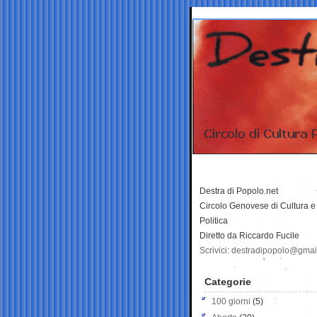
Destra di Popolo.net
Circolo Genovese di Cultura e
Politica
Diretto da Riccardo Fucile
Scrivici: destradipopolo@gma
Categorie
100 giorni
(5)