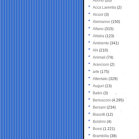
Aborto
(20)
Acca Larentia
(2)
Alcool
(3)
Alemanno
(150)
Alfano
(315)
Alitalia
(123)
Ambiente
(341)
AN
(210)
Animali
(74)
Arancioni
(2)
arte
(175)
Attentato
(329)
Auguri
(13)
Batini
(3)
Berlusconi
(4.295)
Bersani
(234)
Biasotti
(12)
Boldrini
(4)
Bossi
(1.221)
Brambilla
(38)