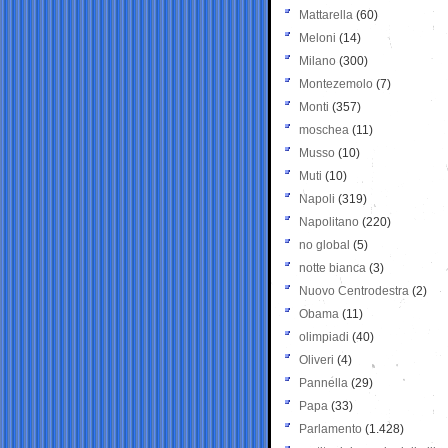
Mattarella
(60)
Meloni
(14)
Milano
(300)
Montezemolo
(7)
Monti
(357)
moschea
(11)
Musso
(10)
Muti
(10)
Napoli
(319)
Napolitano
(220)
no global
(5)
notte bianca
(3)
Nuovo Centrodestra
(2)
Obama
(11)
olimpiadi
(40)
Oliveri
(4)
Pannella
(29)
Papa
(33)
Parlamento
(1.428)