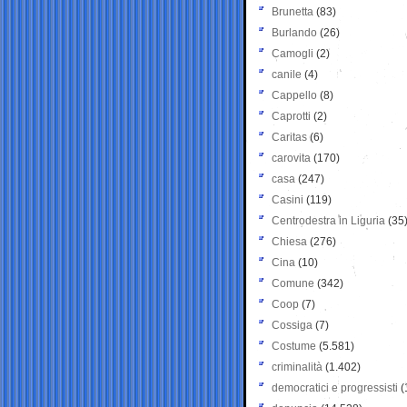
Brunetta
(83)
Burlando
(26)
Camogli
(2)
canile
(4)
Cappello
(8)
Caprotti
(2)
Caritas
(6)
carovita
(170)
casa
(247)
Casini
(119)
Centrodestra in Liguria
(35
Chiesa
(276)
Cina
(10)
Comune
(342)
Coop
(7)
Cossiga
(7)
Costume
(5.581)
criminalità
(1.402)
democratici e progressisti
(