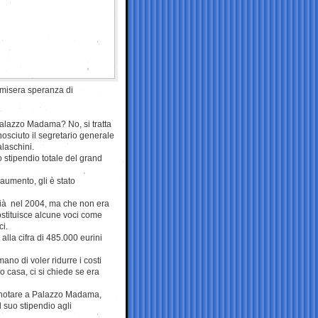
 misera speranza di
Palazzo Madama? No, si tratta
nosciuto il segretario generale
laschini.
o stipendio totale del grand
aumento, gli è stato
 già nel 2004, ma che non era
sostituisce alcune voci come
ci.
 alla cifra di 485.000 eurini
rmano di voler ridurre i costi
uo casa, ci si chiede se era
 notare a Palazzo Madama,
 suo stipendio agli