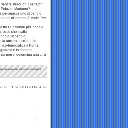
entire straccioni i senatori
io e Palazzo Madama?
ra percepisce uno stipendio
 eurini di indennità varie. Per
 tra i funzionari più longevi
e, ecco che scatta
anno di stipendio.
sta ancora in scia dello
olitico-burocratica a Roma
nguardia e in risparmi
izia non vi determina una crisi
ollow any responses to this entry through the
ZA E L’USO DELLA LINGUA
»