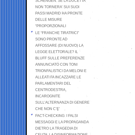
SCHENGEN. SE LA DUCETTA
NON TORNERA’ SUI SUOI
PASSI MADRID HA PRONTE
DELLE MISURE
“PROPORZIONALI
LE “FRANCHE TIRATRICI”
SONO PRONTE AD
AFFOSSARE (DI NUOVO) LA
LEGGE ELETTORALE? IL
BLUFF SULLE PREFERENZE
ANNUNCIATO CON TONI
TRIONFALISTICI DA MELONI E
ALLEATI FA INCAZZARE LE
PARLAMENTARI DEL
CENTRODESTRA,
INCAROGNITE
SULL’ALTERNANZA DI GENERE
CHE NON C’E’
FACT-CHECKING: I FALSI
MESSAGGI E LA PROPAGANDA
DIETRO LA TRAGEDIA DI
CEUTA: LA DISINFORMAZIONE