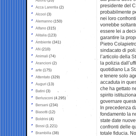
Aborto
(20)
presidente del C
Acca Larentia
(2)
probabilmente p
Alcool
(3)
nei loro confront
Alemanno
(150)
vorrebbe soltant
Alfano
(315)
essere lei a dec
Alitalia
(123)
garantire la pro
Ambiente
(341)
Pietro Colapietr
AN
(210)
sindacato di po
l’articolo della 
Animali
(74)
la polizia dall’u
Arancioni
(2)
quotidiano La Sta
arte
(175)
e tenere solo age
Attentato
(329)
accaduta in ques
Auguri
(13)
che ha gettato n
Batini
(3)
spirito istituzio
Berlusconi
(4.295)
governare quest
Bersani
(234)
In precedenza da 
Biasotti
(12)
fondamento la no
Boldrini
(4)
state date nuove 
Bossi
(1.221)
confronti delle q
totale fiducia. N
Brambilla
(38)