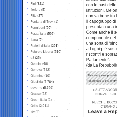
Fini
(821)
con le basi delle 
fioriere
(5)
istituzioni. Melo
non va bene tra le
Fitto
(27)
Il capogruppo di 
Fontana di Trevi
(1)
presentato una i
Formigoni
(90)
Come anche il se
Forza Italia
(596)
componente del 
frana
(9)
una sorta di ‘si
Fratelli d'Italia
(291)
ad ogni piè sosp
Futuro e Libertà
(510)
riscontri e sopr
g8
(25)
Parlamento”.
Gelmini
(68)
(da La Repubbli
Genova
(542)
This entry was posted 
Giannino
(10)
responses to this entr
Giustizia
(5.784)
governo
(5.799)
«
SLITTA ANCO
Grasso
(22)
INDICARE CHI
Green Italia
(1)
PERCHE’ BOCCI
Grillo
(2.941)
C’ERANO L
Leave a Rep
Idv
(4)