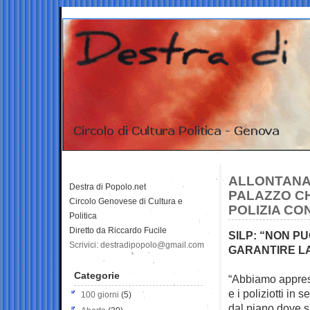
ALLONTANATI
Destra di Popolo.net
PALAZZO CH
Circolo Genovese di Cultura e
POLIZIA CO
Politica
Diretto da Riccardo Fucile
SILP: “NON P
Scrivici: destradipopolo@gmail.com
GARANTIRE L
Categorie
“Abbiamo appreso
e i poliziotti in 
100 giorni
(5)
dal piano dove si 