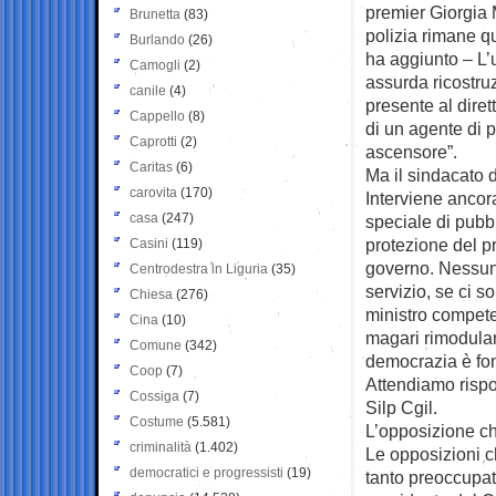
premier Giorgia M
Brunetta
(83)
polizia rimane qu
Burlando
(26)
ha aggiunto – L’
Camogli
(2)
assurda ricostruz
canile
(4)
presente al diret
Cappello
(8)
di un agente di 
Caprotti
(2)
ascensore”.
Caritas
(6)
Ma il sindacato 
carovita
(170)
Interviene ancora
casa
(247)
speciale di pubb
protezione del p
Casini
(119)
governo. Nessun p
Centrodestra in Liguria
(35)
servizio, se ci s
Chiesa
(276)
ministro compete
Cina
(10)
magari rimoduland
Comune
(342)
democrazia è fo
Coop
(7)
Attendiamo rispos
Cossiga
(7)
Silp Cgil.
Costume
(5.581)
L’opposizione c
criminalità
(1.402)
Le opposizioni c
democratici e progressisti
(19)
tanto preoccupat