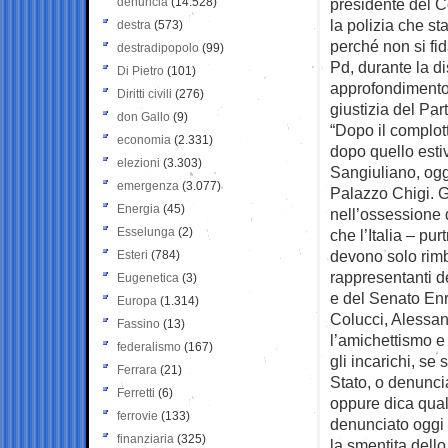
denuncia
(14.528)
presidente del Co
la polizia che st
destra
(573)
perché non si fi
destradipopolo
(99)
Pd, durante la d
Di Pietro
(101)
approfondimento 
Diritti civili
(276)
giustizia del Par
don Gallo
(9)
“Dopo il complot
economia
(2.331)
dopo quello esti
elezioni
(3.303)
Sangiuliano, oggi
emergenza
(3.077)
Palazzo Chigi. 
Energia
(45)
nell’ossessione 
Esselunga
(2)
che l’Italia – pu
devono solo rimb
Esteri
(784)
rappresentanti d
Eugenetica
(3)
e del Senato Enr
Europa
(1.314)
Colucci, Alessa
Fassino
(13)
l’amichettismo e
federalismo
(167)
gli incarichi, se
Ferrara
(21)
Stato, o denunci
Ferretti
(6)
oppure dica qual
ferrovie
(133)
denunciato oggi 
finanziaria
(325)
la smentita dello