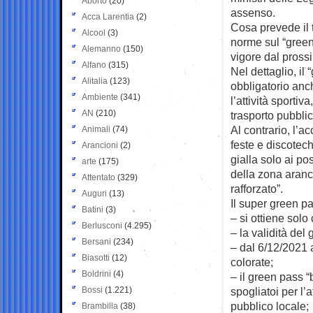
Aborto
(20)
assenso.
Acca Larentia
(2)
Cosa prevede il
Alcool
(3)
norme sul “green
Alemanno
(150)
vigore dal pross
Alfano
(315)
Nel dettaglio, il
Alitalia
(123)
obbligatorio anch
Ambiente
(341)
l’attività sportiv
AN
(210)
trasporto pubblic
Al contrario, l’ac
Animali
(74)
feste e discotec
Arancioni
(2)
gialla solo ai pos
arte
(175)
della zona aranc
Attentato
(329)
rafforzato”.
Auguri
(13)
Il super green pa
Batini
(3)
– si ottiene sol
Berlusconi
(4.295)
– la validità del
Bersani
(234)
– dal 6/12/2021 
Biasotti
(12)
colorate;
Boldrini
(4)
– il green pass “
Bossi
(1.221)
spogliatoi per l’a
pubblico locale;
Brambilla
(38)