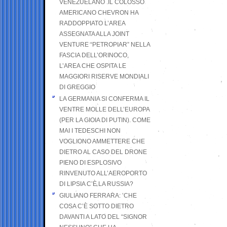
VENEZUELANO .IL COLOSSO
AMERICANO CHEVRON HA
RADDOPPIATO L’AREA
ASSEGNATA ALLA JOINT
VENTURE “PETROPIAR” NELLA
FASCIA DELL’ORINOCO,
L’AREA CHE OSPITA LE
MAGGIORI RISERVE MONDIALI
DI GREGGIO
LA GERMANIA SI CONFERMA IL
VENTRE MOLLE DELL’EUROPA
(PER LA GIOIA DI PUTIN). COME
MAI I TEDESCHI NON
VOGLIONO AMMETTERE CHE
DIETRO AL CASO DEL DRONE
PIENO DI ESPLOSIVO
RINVENUTO ALL’AEROPORTO
DI LIPSIA C’È LA RUSSIA?
GIULIANO FERRARA: ’CHE
COSA C’È SOTTO DIETRO
DAVANTI A LATO DEL “SIGNOR