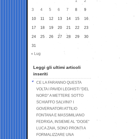
1
2
3
4
5
6
7
8
9
10
11
12
13
14
15
16
17
18
19
20
21
22
23
24
25
26
27
28
29
30
31
« Lug
Leggi gli ultimi articoli
inseriti
CE LA FARANNO QUESTA
VOLTA I PAVIDI LEGHISTI “DEL
NORD” A METTERE SOTTO
SCHIAFFO SALVINI? I
GOVERNATORI ATTILIO
FONTANA E MASSIMILIANO
FEDRIGA, INSIEME AL “DOGE”
LUCA ZAIA, SONO PRONTI A
FORMALIZZARE UNA