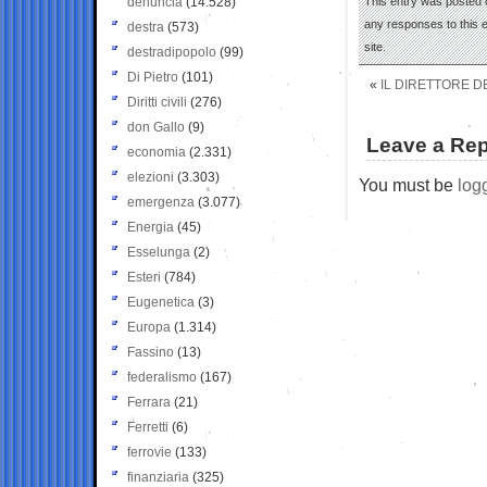
denuncia
(14.528)
This entry was posted 
any responses to this 
destra
(573)
site.
destradipopolo
(99)
Di Pietro
(101)
«
IL DIRETTORE D
Diritti civili
(276)
don Gallo
(9)
Leave a Rep
economia
(2.331)
elezioni
(3.303)
You must be
log
emergenza
(3.077)
Energia
(45)
Esselunga
(2)
Esteri
(784)
Eugenetica
(3)
Europa
(1.314)
Fassino
(13)
federalismo
(167)
Ferrara
(21)
Ferretti
(6)
ferrovie
(133)
finanziaria
(325)