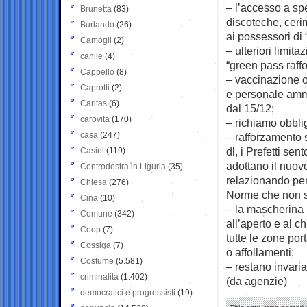
– l’accesso a spet
Brunetta
(83)
discoteche, ceri
Burlando
(26)
ai possessori di 
Camogli
(2)
– ulteriori limit
canile
(4)
“green pass raffo
Cappello
(8)
– vaccinazione o
Caprotti
(2)
e personale ammin
Caritas
(6)
dal 15/12;
carovita
(170)
– richiamo obblig
casa
(247)
– rafforzamento s
dl, i Prefetti se
Casini
(119)
adottano il nuovo
Centrodestra in Liguria
(35)
relazionando pe
Chiesa
(276)
Norme che non 
Cina
(10)
– la mascherina 
Comune
(342)
all’aperto e al c
Coop
(7)
tutte le zone po
Cossiga
(7)
o affollamenti;
Costume
(5.581)
– restano invaria
criminalità
(1.402)
(da agenzie)
democratici e progressisti
(19)