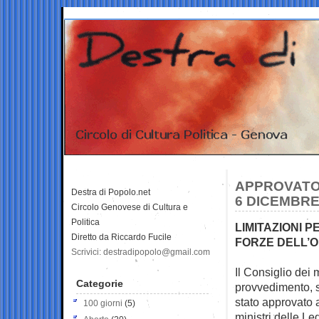
APPROVATO 
Destra di Popolo.net
6 DICEMBR
Circolo Genovese di Cultura e
Politica
LIMITAZIONI 
Diretto da Riccardo Fucile
FORZE DELL’O
Scrivici: destradipopolo@gmail.com
Il Consiglio dei 
Categorie
provvedimento, 
stato approvato 
100 giorni
(5)
ministri delle Le