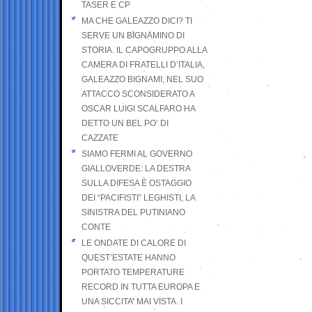
TASER E CP
MA CHE GALEAZZO DICI? TI
SERVE UN BIGNAMINO DI
STORIA. IL CAPOGRUPPO ALLA
CAMERA DI FRATELLI D’ITALIA,
GALEAZZO BIGNAMI, NEL SUO
ATTACCO SCONSIDERATO A
OSCAR LUIGI SCALFARO HA
DETTO UN BEL PO’ DI
CAZZATE
SIAMO FERMI AL GOVERNO
GIALLOVERDE: LA DESTRA
SULLA DIFESA È OSTAGGIO
DEI “PACIFISTI” LEGHISTI, LA
SINISTRA DEL PUTINIANO
CONTE
LE ONDATE DI CALORE DI
QUEST’ESTATE HANNO
PORTATO TEMPERATURE
RECORD IN TUTTA EUROPA E
UNA SICCITA’ MAI VISTA. I