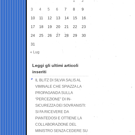
1
2
3
4
5
6
7
8
9
10
11
12
13
14
15
16
17
18
19
20
21
22
23
24
25
26
27
28
29
30
31
« Lug
Leggi gli ultimi articoli
inseriti
IL BLITZ DI SILVIA SALIS AL
VIMINALE CHE SPIAZZA LA
PROPAGANDA SULLA
“PERCEZIONE” DI IN-
SICUREZZA DEI SOVRANISTI:
SI FA RICEVERE DA
PIANTEDOSI E OTTIENE LA
COLLABORAZIONE DEL
MINISTRO SENZA CEDERE SU