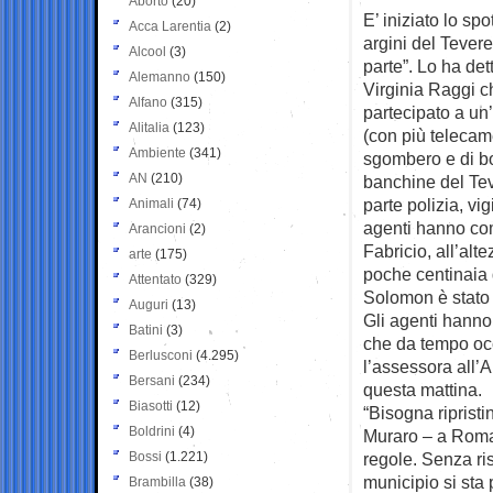
Aborto
(20)
E’ iniziato lo s
Acca Larentia
(2)
argini del Tever
Alcool
(3)
parte”. Lo ha de
Alemanno
(150)
Virginia Raggi 
Alfano
(315)
partecipato a un
Alitalia
(123)
(con più telecam
Ambiente
(341)
sgombero e di bon
AN
(210)
banchine del Te
parte polizia, vig
Animali
(74)
agenti hanno co
Arancioni
(2)
Fabricio, all’alte
arte
(175)
poche centinaia 
Attentato
(329)
Solomon è stato 
Auguri
(13)
Gli agenti hanno
Batini
(3)
che da tempo oc
Berlusconi
(4.295)
l’assessora all’A
Bersani
(234)
questa mattina.
Biasotti
(12)
“Bisogna ripristi
Boldrini
(4)
Muraro – a Roma 
Bossi
(1.221)
regole. Senza ris
municipio si sta 
Brambilla
(38)