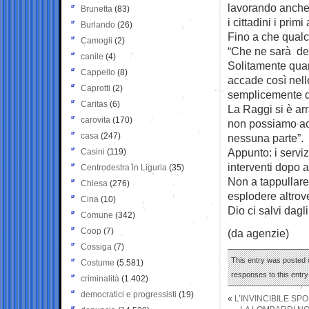
lavorando anche 
Brunetta
(83)
i cittadini i prim
Burlando
(26)
Fino a che qualc
Camogli
(2)
“Che ne sarà dei
canile
(4)
Solitamente quan
Cappello
(8)
accade così nelle
Caprotti
(2)
semplicemente da
Caritas
(6)
La Raggi si è ar
carovita
(170)
non possiamo acc
casa
(247)
nessuna parte”.
Appunto: i servi
Casini
(119)
interventi dopo a
Centrodestra in Liguria
(35)
Non a tappullare
Chiesa
(276)
esplodere altrov
Cina
(10)
Dio ci salvi dagl
Comune
(342)
Coop
(7)
(da agenzie)
Cossiga
(7)
This entry was posted o
Costume
(5.581)
responses to this entr
criminalità
(1.402)
democratici e progressisti
(19)
«
L’INVINCIBILE SP