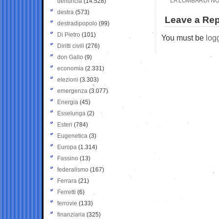
LA LOMBARDI NO
denuncia
(14.528)
destra
(573)
Leave a Rep
destradipopolo
(99)
Di Pietro
(101)
You must be
log
Diritti civili
(276)
don Gallo
(9)
economia
(2.331)
elezioni
(3.303)
emergenza
(3.077)
Energia
(45)
Esselunga
(2)
Esteri
(784)
Eugenetica
(3)
Europa
(1.314)
Fassino
(13)
federalismo
(167)
Ferrara
(21)
Ferretti
(6)
ferrovie
(133)
finanziaria
(325)