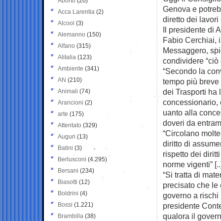
Aborto
(20)
Genova e potreb
Acca Larentia
(2)
diretto dei lavori
Alcool
(3)
Il presidente di A
Alemanno
(150)
Fabio Cerchiai, i
Alfano
(315)
Messaggero, spie
Alitalia
(123)
condividere “ciò 
Ambiente
(341)
“Secondo la conve
AN
(210)
tempo più breve 
dei Trasporti ha 
Animali
(74)
concessionario, 
Arancioni
(2)
uanto alla conces
arte
(175)
doveri da entramb
Attentato
(329)
“Circolano molte 
Auguri
(13)
diritto di assum
Batini
(3)
rispetto dei dirit
Berlusconi
(4.295)
norme vigenti” [..
Bersani
(234)
“Si tratta di ma
Biasotti
(12)
precisato che le
Boldrini
(4)
governo a rischi 
Bossi
(1.221)
presidente Conte.
qualora il gover
Brambilla
(38)