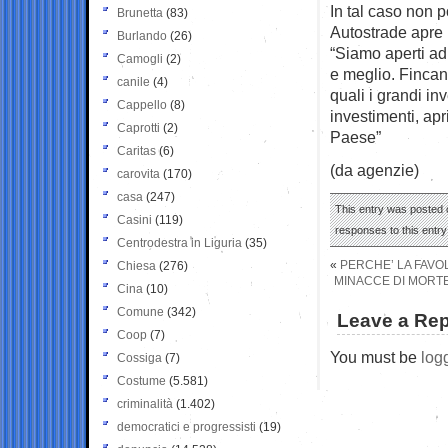
In tal caso non p
Brunetta
(83)
Autostrade apre p
Burlando
(26)
“Siamo aperti ad 
Camogli
(2)
e meglio. Fincan
canile
(4)
quali i grandi in
Cappello
(8)
investimenti, apr
Caprotti
(2)
Paese”
Caritas
(6)
(da agenzie)
carovita
(170)
casa
(247)
This entry was posted o
Casini
(119)
responses to this entr
Centrodestra in Liguria
(35)
«
PERCHE’ LA FAVOL
Chiesa
(276)
MINACCE DI MORTE 
Cina
(10)
Comune
(342)
Leave a Rep
Coop
(7)
You must be
log
Cossiga
(7)
Costume
(5.581)
criminalità
(1.402)
democratici e progressisti
(19)