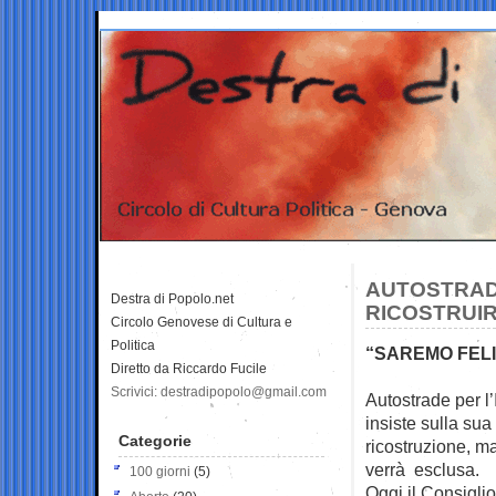
AUTOSTRAD
Destra di Popolo.net
RICOSTRUIR
Circolo Genovese di Cultura e
Politica
“SAREMO FELI
Diretto da Riccardo Fucile
Scrivici: destradipopolo@gmail.com
Autostrade per l
insiste sulla sua
Categorie
ricostruzione, m
verrà esclusa.
100 giorni
(5)
Oggi il Consiglio