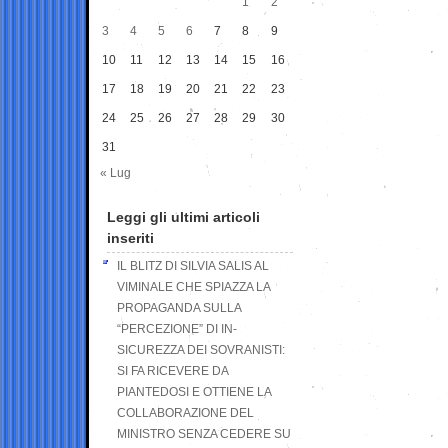
1
2
3
4
5
6
7
8
9
10
11
12
13
14
15
16
17
18
19
20
21
22
23
24
25
26
27
28
29
30
31
« Lug
Leggi gli ultimi articoli
inseriti
IL BLITZ DI SILVIA SALIS AL
VIMINALE CHE SPIAZZA LA
PROPAGANDA SULLA
“PERCEZIONE” DI IN-
SICUREZZA DEI SOVRANISTI:
SI FA RICEVERE DA
PIANTEDOSI E OTTIENE LA
COLLABORAZIONE DEL
MINISTRO SENZA CEDERE SU