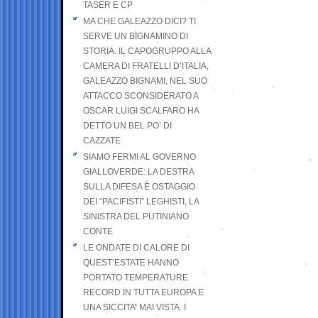
TASER E CP
MA CHE GALEAZZO DICI? TI
SERVE UN BIGNAMINO DI
STORIA. IL CAPOGRUPPO ALLA
CAMERA DI FRATELLI D’ITALIA,
GALEAZZO BIGNAMI, NEL SUO
ATTACCO SCONSIDERATO A
OSCAR LUIGI SCALFARO HA
DETTO UN BEL PO’ DI
CAZZATE
SIAMO FERMI AL GOVERNO
GIALLOVERDE: LA DESTRA
SULLA DIFESA È OSTAGGIO
DEI “PACIFISTI” LEGHISTI, LA
SINISTRA DEL PUTINIANO
CONTE
LE ONDATE DI CALORE DI
QUEST’ESTATE HANNO
PORTATO TEMPERATURE
RECORD IN TUTTA EUROPA E
UNA SICCITA’ MAI VISTA. I