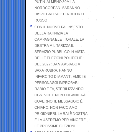
PUTIN: ALMENO 30MILA
NORDCOREANI SARANNO
DISPIEGATI SUL TERRITORIO
RUSSO
CON IL NUOVO PALINSESTO
DELLA RAI INIZIA LA
CAMPAGNA ELETTORALE. LA
DESTRA MILITARIZZA IL
SERVIZIO PUBBLICO IN VISTA
DELLE ELEZIONI POLITICHE
DEL 2027: DA VIA ASIAGO A
SAXA RUBRA, HANNO
INFARCITO DI AMANTI, AMICI E
PERSONAGGI IMPROBABILI
RADIO E TV, STERILIZZANDO
OGNI VOCE NON ORGANICA AL
GOVERNO. IL MESSAGGIO È
CHIARO: NON FACCIAMO
PRIGIONIERI. LA RAI È NOSTRA
E LA USEREMO PER VINCERE
LE PROSSIME ELEZIONI