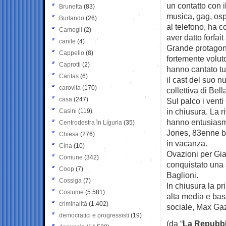
un contatto con il
Brunetta
(83)
musica, gag, osp
Burlando
(26)
al telefono, ha 
Camogli
(2)
aver datto forfait
canile
(4)
Grande protagon
Cappello
(8)
fortemente voluto
Caprotti
(2)
hanno cantato tu
Caritas
(6)
il cast del suo n
carovita
(170)
collettiva di Bel
casa
(247)
Sul palco i vent
in chiusura. La r
Casini
(119)
hanno entusiasma
Centrodestra in Liguria
(35)
Jones, 83enne ba
Chiesa
(276)
in vacanza.
Cina
(10)
Ovazioni per Gia
Comune
(342)
conquistato una 
Coop
(7)
Baglioni.
Cossiga
(7)
In chiusura la pri
Costume
(5.581)
alta media e bas
criminalità
(1.402)
sociale, Max Gaz
democratici e progressisti
(19)
(da “
La Repubbl