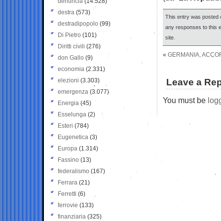
denuncia
(14.528)
destra
(573)
This entry was posted o
destradipopolo
(99)
any responses to this 
Di Pietro
(101)
site.
Diritti civili
(276)
«
GERMANIA, ACCO
don Gallo
(9)
economia
(2.331)
elezioni
(3.303)
Leave a Rep
emergenza
(3.077)
You must be
log
Energia
(45)
Esselunga
(2)
Esteri
(784)
Eugenetica
(3)
Europa
(1.314)
Fassino
(13)
federalismo
(167)
Ferrara
(21)
Ferretti
(6)
ferrovie
(133)
finanziaria
(325)