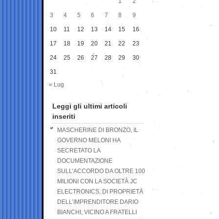
1
2
3
4
5
6
7
8
9
10
11
12
13
14
15
16
17
18
19
20
21
22
23
24
25
26
27
28
29
30
31
« Lug
Leggi gli ultimi articoli
inseriti
MASCHERINE DI BRONZO, IL
GOVERNO MELONI HA
SECRETATO LA
DOCUMENTAZIONE
SULL’ACCORDO DA OLTRE 100
MILIONI CON LA SOCIETÀ JC
ELECTRONICS, DI PROPRIETÀ
DELL’IMPRENDITORE DARIO
BIANCHI, VICINO A FRATELLI