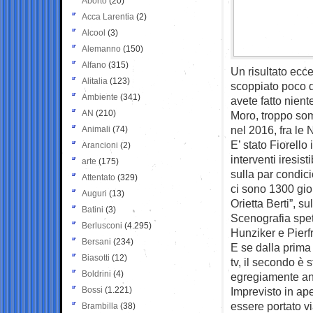
Aborto
(20)
Acca Larentia
(2)
Alcool
(3)
Alemanno
(150)
Alfano
(315)
Un risultato ecce
Alitalia
(123)
scoppiato poco d
Ambiente
(341)
avete fatto nient
AN
(210)
Moro, troppo so
nel 2016, fra le
Animali
(74)
E’ stato Fiorello
Arancioni
(2)
interventi iresist
arte
(175)
sulla par condi
Attentato
(329)
ci sono 1300 gior
Auguri
(13)
Orietta Berti”, su
Batini
(3)
Scenografia spet
Berlusconi
(4.295)
Hunziker e Pierf
Bersani
(234)
E se dalla prima
Biasotti
(12)
tv, il secondo è 
Boldrini
(4)
egregiamente an
Bossi
(1.221)
Imprevisto in ap
essere portato v
Brambilla
(38)