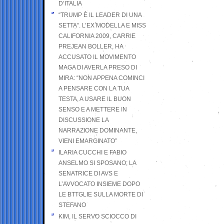
D’ITALIA
“TRUMP È IL LEADER DI UNA
SETTA”. L’EX MODELLA E MISS
CALIFORNIA 2009, CARRIE
PREJEAN BOLLER, HA
ACCUSATO IL MOVIMENTO
MAGA DI AVERLA PRESO DI
MIRA: “NON APPENA COMINCI
A PENSARE CON LA TUA
TESTA, A USARE IL BUON
SENSO E A METTERE IN
DISCUSSIONE LA
NARRAZIONE DOMINANTE,
VIENI EMARGINATO”
ILARIA CUCCHI E FABIO
ANSELMO SI SPOSANO; LA
SENATRICE DI AVS E
L’AVVOCATO INSIEME DOPO
LE BTTGLIE SULLA MORTE DI
STEFANO
KIM, IL SERVO SCIOCCO DI