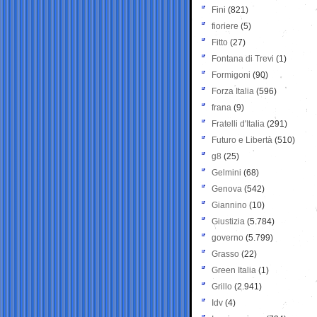
Fini
(821)
fioriere
(5)
Fitto
(27)
Fontana di Trevi
(1)
Formigoni
(90)
Forza Italia
(596)
frana
(9)
Fratelli d'Italia
(291)
Futuro e Libertà
(510)
g8
(25)
Gelmini
(68)
Genova
(542)
Giannino
(10)
Giustizia
(5.784)
governo
(5.799)
Grasso
(22)
Green Italia
(1)
Grillo
(2.941)
Idv
(4)