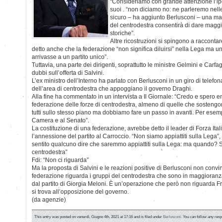
“Consideriamo con grande attenzione l’ipot
suoi . “non diciamo no: ne parleremo nelle
sicuro – ha aggiunto Berlusconi – una mag
del centrodestra consentirà di dare maggio
storiche”.
Altre ricostruzioni si spingono a raccont
detto anche che la federazione “non significa diluirsi” nella Lega ma un
arrivasse a un partito unico”.
Tuttavia, una parte dei dirigenti, soprattutto le ministre Gelmini e Carf
dubbi sull’offerta di Salvini.
L’ex ministro dell’Interno ha parlato con Berlusconi in un giro di telefona
dell’area di centrodestra che appoggiano il governo Draghi.
Alla fine ha commentato in un intervista a Il Giornale: “Credo e spero en
federazione delle forze di centrodestra, almeno di quelle che sosteng
tutti sullo stesso piano ma dobbiamo fare un passo in avanti. Per esem
Camera e al Senato”.
La costituzione di una federazione, avrebbe detto il leader di Forza Ita
l’annessione del partito al Carroccio. “Non siamo appiattiti sulla Lega”,
sentito qualcuno dire che saremmo appiattiti sulla Lega: ma quando? Si
centrodestra”
Fdi: “Non ci riguarda”
Ma la proposta di Salvini e le reazioni positive di Berlusconi non convinc
federazione riguarda i gruppi del centrodestra che sono in maggioran
dal partito di Giorgia Meloni. È un’operazione che però non riguarda Frat
si trova all’opposizione del governo.
(da agenzie)
This entry was posted on venerdì, Giugno 4th, 2021 at 17:16 and is filed under
Berlusconi
. You can follow any resp