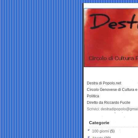
Destra di Popolo.net
Circolo Genovese di Cultura e
Politica
Diretto da Riccardo Fucile
Scrivici: destradipopolo@gma
Categorie
100 giorni
(5)