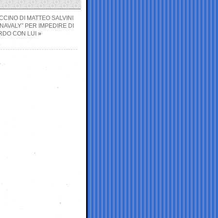
CINO DI MATTEO SALVINI
NAVALY” PER IMPEDIRE DI
ORDO CON LUI
»