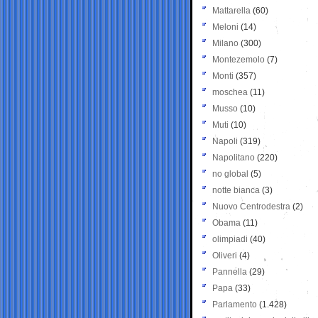
Mattarella
(60)
Meloni
(14)
Milano
(300)
Montezemolo
(7)
Monti
(357)
moschea
(11)
Musso
(10)
Muti
(10)
Napoli
(319)
Napolitano
(220)
no global
(5)
notte bianca
(3)
Nuovo Centrodestra
(2)
Obama
(11)
olimpiadi
(40)
Oliveri
(4)
Pannella
(29)
Papa
(33)
Parlamento
(1.428)