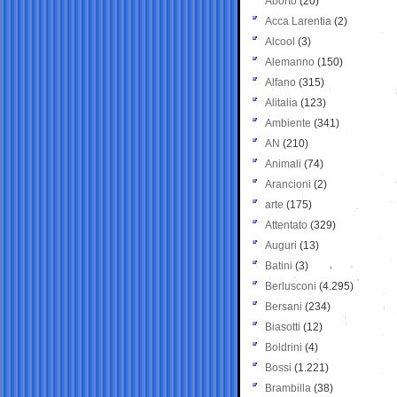
Aborto
(20)
Acca Larentia
(2)
Alcool
(3)
Alemanno
(150)
Alfano
(315)
Alitalia
(123)
Ambiente
(341)
AN
(210)
Animali
(74)
Arancioni
(2)
arte
(175)
Attentato
(329)
Auguri
(13)
Batini
(3)
Berlusconi
(4.295)
Bersani
(234)
Biasotti
(12)
Boldrini
(4)
Bossi
(1.221)
Brambilla
(38)