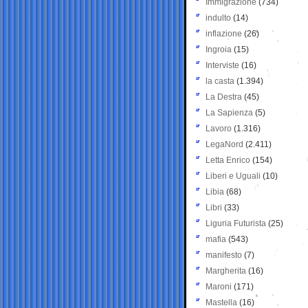
Immigrazione
(734)
indulto
(14)
inflazione
(26)
Ingroia
(15)
Interviste
(16)
la casta
(1.394)
La Destra
(45)
La Sapienza
(5)
Lavoro
(1.316)
LegaNord
(2.411)
Letta Enrico
(154)
Liberi e Uguali
(10)
Libia
(68)
Libri
(33)
Liguria Futurista
(25)
mafia
(543)
manifesto
(7)
Margherita
(16)
Maroni
(171)
Mastella
(16)