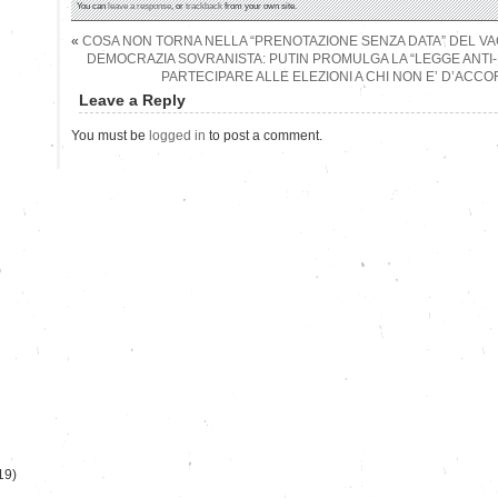
You can
leave a response
, or
trackback
from your own site.
«
COSA NON TORNA NELLA “PRENOTAZIONE SENZA DATA” DEL VAC
DEMOCRAZIA SOVRANISTA: PUTIN PROMULGA LA “LEGGE ANTI-
PARTECIPARE ALLE ELEZIONI A CHI NON E’ D’ACC
Leave a Reply
You must be
logged in
to post a comment.
)
19)