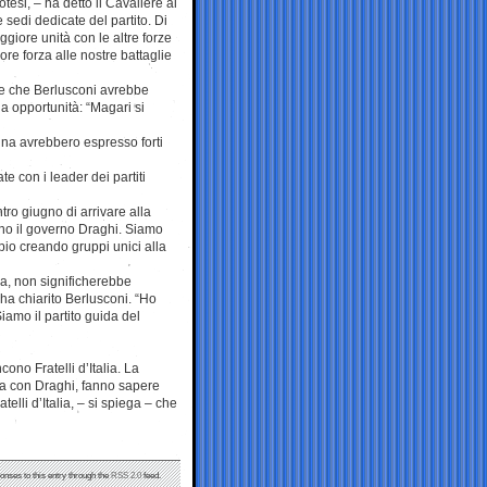
esi, – ha detto il Cavaliere ai
 sedi dedicate del partito. Di
giore unità con le altre forze
re forza alle nostre battaglie
are che Berlusconi avrebbe
a opportunità: “Magari si
agna avrebbero espresso forti
te con i leader dei partiti
tro giugno di arrivare alla
ono il governo Draghi. Siamo
pio creando gruppi unici alla
lia, non significherebbe
 ha chiarito Berlusconi. “Ho
amo il partito guida del
ono Fratelli d’Italia. La
za con Draghi, fanno sapere
elli d’Italia, – si spiega – che
onses to this entry through the
RSS 2.0
feed.