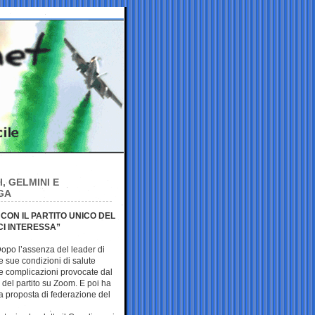
, GELMINI E
GA
 CON IL PARTITO UNICO DEL
CI INTERESSA”
 Dopo l’assenza del leader di
e sue condizioni di salute
le complicazioni provocate dal
ci del partito su Zoom. E poi ha
la proposta di federazione del