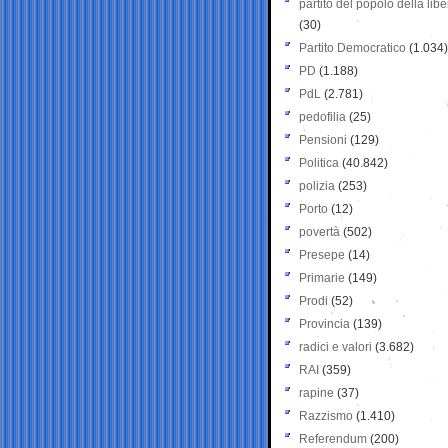
partito del popolo della libe
(30)
Partito Democratico
(1.034)
PD
(1.188)
PdL
(2.781)
pedofilia
(25)
Pensioni
(129)
Politica
(40.842)
polizia
(253)
Porto
(12)
povertà
(502)
Presepe
(14)
Primarie
(149)
Prodi
(52)
Provincia
(139)
radici e valori
(3.682)
RAI
(359)
rapine
(37)
Razzismo
(1.410)
Referendum
(200)