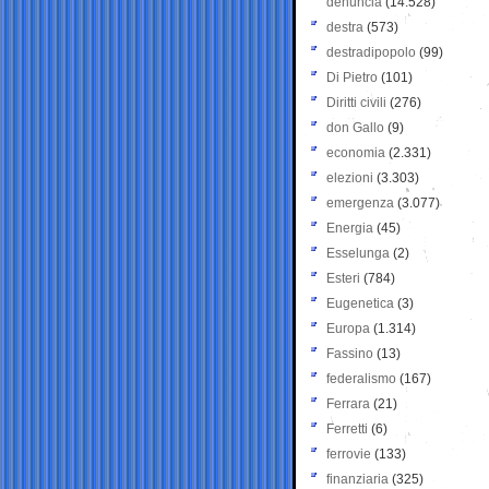
denuncia
(14.528)
destra
(573)
destradipopolo
(99)
Di Pietro
(101)
Diritti civili
(276)
don Gallo
(9)
economia
(2.331)
elezioni
(3.303)
emergenza
(3.077)
Energia
(45)
Esselunga
(2)
Esteri
(784)
Eugenetica
(3)
Europa
(1.314)
Fassino
(13)
federalismo
(167)
Ferrara
(21)
Ferretti
(6)
ferrovie
(133)
finanziaria
(325)