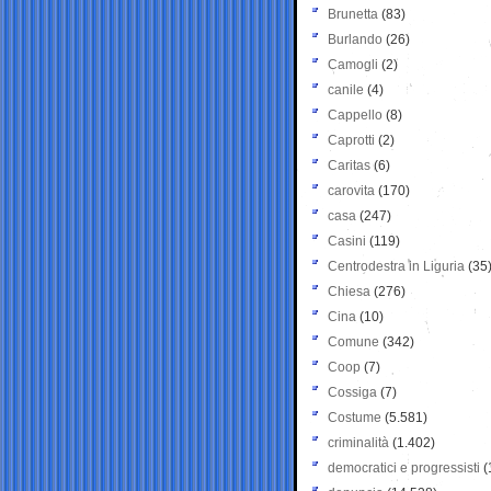
Brunetta
(83)
Burlando
(26)
Camogli
(2)
canile
(4)
Cappello
(8)
Caprotti
(2)
Caritas
(6)
carovita
(170)
casa
(247)
Casini
(119)
Centrodestra in Liguria
(35
Chiesa
(276)
Cina
(10)
Comune
(342)
Coop
(7)
Cossiga
(7)
Costume
(5.581)
criminalità
(1.402)
democratici e progressisti
(