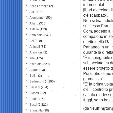
Aborto
(20)
impresentabili: ins
Acca Larentia
(2)
jihad e decine d
Alcool
(3)
c’è scappato”.
Alemanno
(150)
Non si tira indie
Alfano
(315)
successo Frances
Alitalia
(123)
Com, addetto al 
Ambiente
(341)
compaiono in so
AN
(210)
dirette della Rai.
Parlando in un’i
Animali
(74)
durante la dirett
Arancioni
(2)
“È inspiegabile c
arte
(175)
schiacciato tra 
Attentato
(329)
essere protetto 
Auguri
(13)
Poi dietro di me
Batini
(3)
giornalista”.
Berlusconi
(4.295)
“E’ la prima volt
Bersani
(234)
c’è il controllo pr
Biasotti
(12)
saltato e adesso 
Boldrini
(4)
fuggi, sono basit
Bossi
(1.221)
(da “
Huffington
Brambilla
(38)