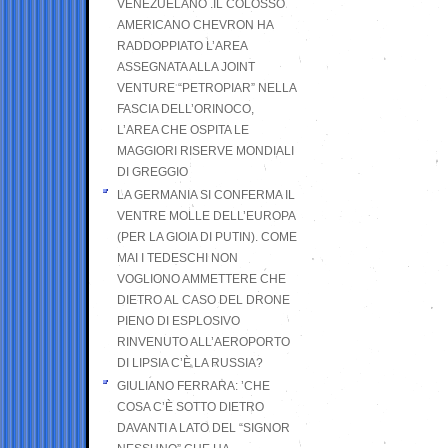
VENEZUELANO .IL COLOSSO
AMERICANO CHEVRON HA
RADDOPPIATO L’AREA
ASSEGNATA ALLA JOINT
VENTURE “PETROPIAR” NELLA
FASCIA DELL’ORINOCO,
L’AREA CHE OSPITA LE
MAGGIORI RISERVE MONDIALI
DI GREGGIO
LA GERMANIA SI CONFERMA IL
VENTRE MOLLE DELL’EUROPA
(PER LA GIOIA DI PUTIN). COME
MAI I TEDESCHI NON
VOGLIONO AMMETTERE CHE
DIETRO AL CASO DEL DRONE
PIENO DI ESPLOSIVO
RINVENUTO ALL’AEROPORTO
DI LIPSIA C’È LA RUSSIA?
GIULIANO FERRARA: ’CHE
COSA C’È SOTTO DIETRO
DAVANTI A LATO DEL “SIGNOR