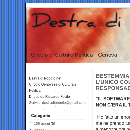
BESTEMMIA 
Destra di Popolo.net
L’UNICO CO
Circolo Genovese di Cultura e
RESPONSABI
Politica
Diretto da Riccardo Fucile
“IL SOFTWARE
Scrivici: destradipopolo@gmail.com
NON C’ERA IL
Categorie
“Ho fatto un err
me ne prendo
tu
100 giorni
(5)
almeno tre ore h