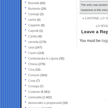
Brunetta
(83)
This entry was posted 
Burlando
(26)
responses to this entr
Camogli
(2)
«
CANTONE, LO “S
canile
(4)
Cappello
(8)
LO SFOG
Caprotti
(2)
Leave a Rep
Caritas
(6)
You must be
log
carovita
(170)
casa
(247)
Casini
(119)
Centrodestra in Liguria
(35)
Chiesa
(276)
Cina
(10)
Comune
(342)
Coop
(7)
Cossiga
(7)
Costume
(5.581)
criminalità
(1.402)
democratici e progressisti
(19)