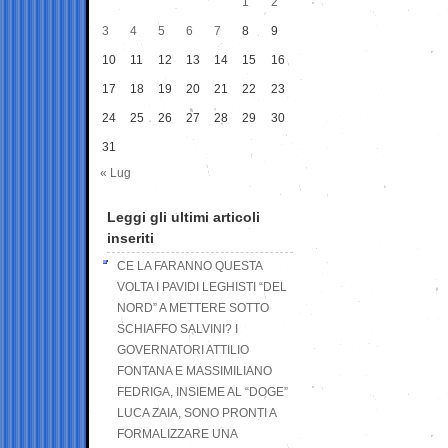
1
2
3
4
5
6
7
8
9
10
11
12
13
14
15
16
17
18
19
20
21
22
23
24
25
26
27
28
29
30
31
« Lug
Leggi gli ultimi articoli
inseriti
CE LA FARANNO QUESTA
VOLTA I PAVIDI LEGHISTI “DEL
NORD” A METTERE SOTTO
SCHIAFFO SALVINI? I
GOVERNATORI ATTILIO
FONTANA E MASSIMILIANO
FEDRIGA, INSIEME AL “DOGE”
LUCA ZAIA, SONO PRONTI A
FORMALIZZARE UNA