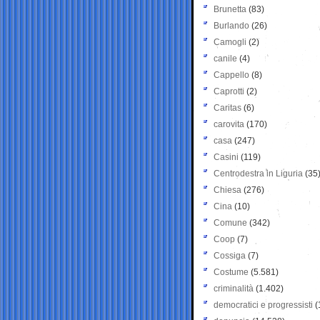
Brunetta
(83)
Burlando
(26)
Camogli
(2)
canile
(4)
Cappello
(8)
Caprotti
(2)
Caritas
(6)
carovita
(170)
casa
(247)
Casini
(119)
Centrodestra in Liguria
(35
Chiesa
(276)
Cina
(10)
Comune
(342)
Coop
(7)
Cossiga
(7)
Costume
(5.581)
criminalità
(1.402)
democratici e progressisti
(