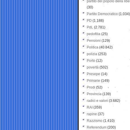
partito del popolo della libe
(30)
Partito Democratico
(1.034)
PD
(1.188)
PdL
(2.781)
pedofilia
(25)
Pensioni
(129)
Politica
(40.842)
polizia
(253)
Porto
(12)
povertà
(502)
Presepe
(14)
Primarie
(149)
Prodi
(52)
Provincia
(139)
radici e valori
(3.682)
RAI
(359)
rapine
(37)
Razzismo
(1.410)
Referendum
(200)