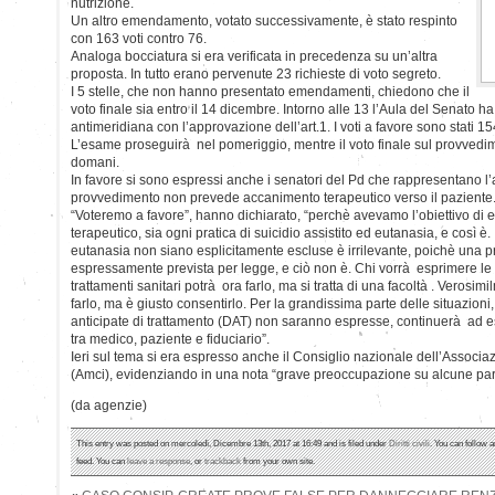
nutrizione.
Un altro emendamento, votato successivamente, è stato respinto
con 163 voti contro 76.
Analoga bocciatura si era verificata in precedenza su un’altra
proposta. In tutto erano pervenute 23 richieste di voto segreto.
I 5 stelle, che non hanno presentato emendamenti, chiedono che il
voto finale sia entro il 14 dicembre. Intorno alle 13 l’Aula del Senato h
antimeridiana con l’approvazione dell’art.1. I voti a favore sono stati 154,
L’esame proseguirà nel pomeriggio, mentre il voto finale sul provvedim
domani.
In favore si sono espressi anche i senatori del Pd che rappresentano l’a
provvedimento non prevede accanimento terapeutico verso il paziente
“Voteremo a favore”, hanno dichiarato, “perchè avevamo l’obiettivo di e
terapeutico, sia ogni pratica di suicidio assistito ed eutanasia, e così è. I
eutanasia non siano esplicitamente escluse è irrilevante, poichè una pr
espressamente prevista per legge, e ciò non è. Chi vorrà esprimere le 
trattamenti sanitari potrà ora farlo, ma si tratta di una facoltà . Verosi
farlo, ma è giusto consentirlo. Per la grandissima parte delle situazioni
anticipate di trattamento (DAT) non saranno espresse, continuerà ad e
tra medico, paziente e fiduciario”.
Ieri sul tema si era espresso anche il Consiglio nazionale dell’Associazi
(Amci), evidenziando in una nota “grave preoccupazione su alcune par
(da agenzie)
This entry was posted on mercoledì, Dicembre 13th, 2017 at 16:49 and is filed under
Diritti civili
. You can follow 
feed. You can
leave a response
, or
trackback
from your own site.