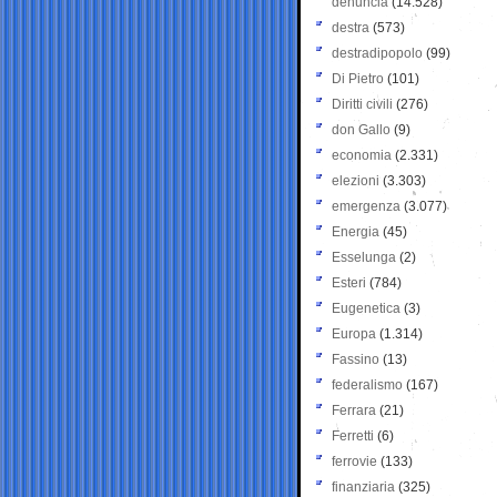
denuncia
(14.528)
destra
(573)
destradipopolo
(99)
Di Pietro
(101)
Diritti civili
(276)
don Gallo
(9)
economia
(2.331)
elezioni
(3.303)
emergenza
(3.077)
Energia
(45)
Esselunga
(2)
Esteri
(784)
Eugenetica
(3)
Europa
(1.314)
Fassino
(13)
federalismo
(167)
Ferrara
(21)
Ferretti
(6)
ferrovie
(133)
finanziaria
(325)