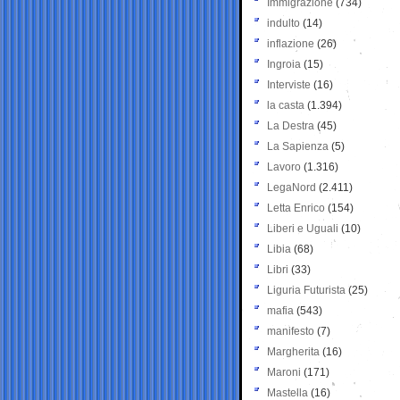
Immigrazione
(734)
indulto
(14)
inflazione
(26)
Ingroia
(15)
Interviste
(16)
la casta
(1.394)
La Destra
(45)
La Sapienza
(5)
Lavoro
(1.316)
LegaNord
(2.411)
Letta Enrico
(154)
Liberi e Uguali
(10)
Libia
(68)
Libri
(33)
Liguria Futurista
(25)
mafia
(543)
manifesto
(7)
Margherita
(16)
Maroni
(171)
Mastella
(16)