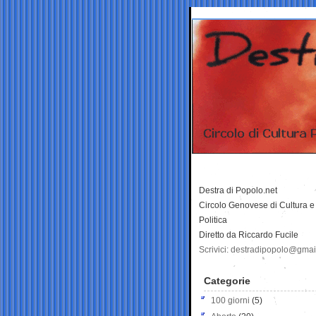
Destra di Popolo.net
Circolo Genovese di Cultura e
Politica
Diretto da Riccardo Fucile
Scrivici: destradipopolo@gma
Categorie
100 giorni
(5)