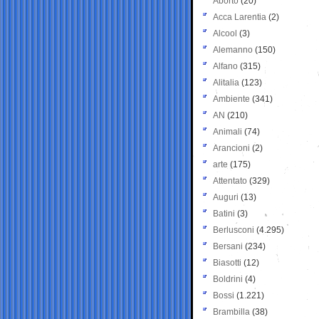
Aborto
(20)
Acca Larentia
(2)
Alcool
(3)
Alemanno
(150)
Alfano
(315)
Alitalia
(123)
Ambiente
(341)
AN
(210)
Animali
(74)
Arancioni
(2)
arte
(175)
Attentato
(329)
Auguri
(13)
Batini
(3)
Berlusconi
(4.295)
Bersani
(234)
Biasotti
(12)
Boldrini
(4)
Bossi
(1.221)
Brambilla
(38)