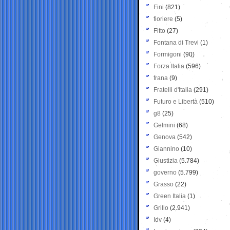
Fini
(821)
fioriere
(5)
Fitto
(27)
Fontana di Trevi
(1)
Formigoni
(90)
Forza Italia
(596)
frana
(9)
Fratelli d'Italia
(291)
Futuro e Libertà
(510)
g8
(25)
Gelmini
(68)
Genova
(542)
Giannino
(10)
Giustizia
(5.784)
governo
(5.799)
Grasso
(22)
Green Italia
(1)
Grillo
(2.941)
Idv
(4)