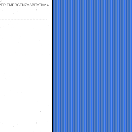
I
PER EMERGENZA ABITATIVA
»