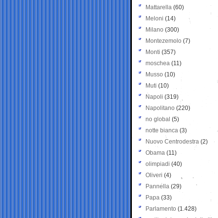
Mattarella
(60)
Meloni
(14)
Milano
(300)
Montezemolo
(7)
Monti
(357)
moschea
(11)
Musso
(10)
Muti
(10)
Napoli
(319)
Napolitano
(220)
no global
(5)
notte bianca
(3)
Nuovo Centrodestra
(2)
Obama
(11)
olimpiadi
(40)
Oliveri
(4)
Pannella
(29)
Papa
(33)
Parlamento
(1.428)