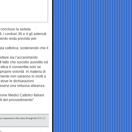
a concluso la seduta
 i contrari 36 e 4 gli astenuti.
ento resta previsto per
la cattolica, sostenendo che il
.
vitare sia l’accanimento
l fatto che suicidio assistito ed
atica è consentita solo se
proprie volontà in materia di
milmente non saranno in molti a
, dove le dichiarazioni
sservi una virtuosa alleanza
one Medici Cattolici Italiani
ti del provvedimento”.
any responses to this entry through the
RSS 2.0