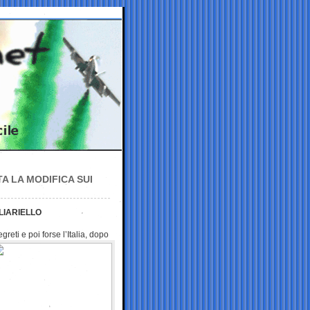
A LA MODIFICA SUI
LIARIELLO
egreti e poi
forse l’Italia, dopo