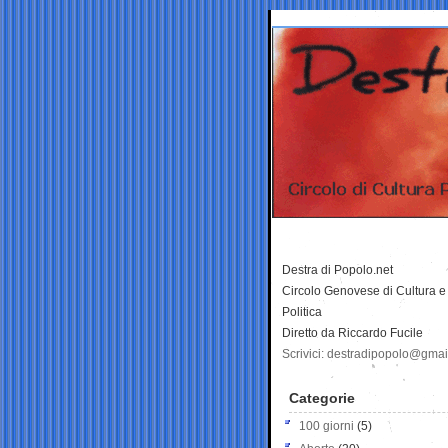
Destra di Popolo.net
Circolo Genovese di Cultura e
Politica
Diretto da Riccardo Fucile
Scrivici: destradipopolo@gma
Categorie
100 giorni
(5)