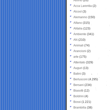
Aborto
(20)
Acca Larentia
(2)
Alcool
(3)
Alemanno
(150)
Alfano
(315)
Alitalia
(123)
Ambiente
(341)
AN
(210)
Animali
(74)
Arancioni
(2)
arte
(175)
Attentato
(329)
Auguri
(13)
Batini
(3)
Berlusconi
(4.295)
Bersani
(234)
Biasotti
(12)
Boldrini
(4)
Bossi
(1.221)
Brambilla
(38)