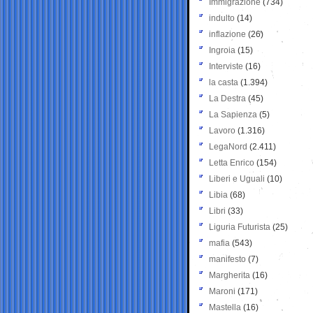
Immigrazione
(734)
indulto
(14)
inflazione
(26)
Ingroia
(15)
Interviste
(16)
la casta
(1.394)
La Destra
(45)
La Sapienza
(5)
Lavoro
(1.316)
LegaNord
(2.411)
Letta Enrico
(154)
Liberi e Uguali
(10)
Libia
(68)
Libri
(33)
Liguria Futurista
(25)
mafia
(543)
manifesto
(7)
Margherita
(16)
Maroni
(171)
Mastella
(16)