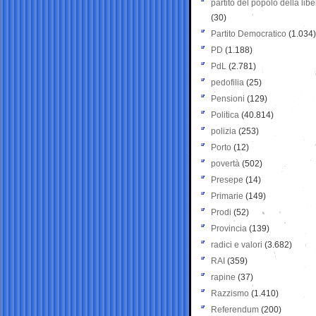
partito del popolo della libe
(30)
Partito Democratico
(1.034)
PD
(1.188)
PdL
(2.781)
pedofilia
(25)
Pensioni
(129)
Politica
(40.814)
polizia
(253)
Porto
(12)
povertà
(502)
Presepe
(14)
Primarie
(149)
Prodi
(52)
Provincia
(139)
radici e valori
(3.682)
RAI
(359)
rapine
(37)
Razzismo
(1.410)
Referendum
(200)