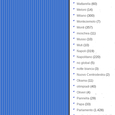
Mattarella
(60)
Meloni
(14)
Milano
(300)
Montezemolo
(7)
Monti
(357)
moschea
(11)
Musso
(10)
Muti
(10)
Napoli
(319)
Napolitano
(220)
no global
(5)
notte bianca
(3)
Nuovo Centrodestra
(2)
Obama
(11)
olimpiadi
(40)
Oliveri
(4)
Pannella
(29)
Papa
(33)
Parlamento
(1.428)