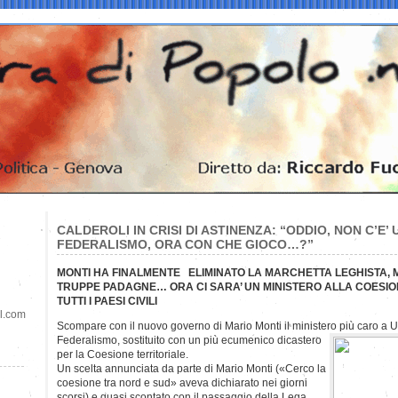
CALDEROLI IN CRISI DI ASTINENZA: “ODDIO, NON C’E’ 
FEDERALISMO, ORA CON CHE GIOCO…?”
MONTI HA FINALMENTE ELIMINATO LA MARCHETTA LEGHISTA, 
TRUPPE PADAGNE… ORA CI SARA’ UN MINISTERO ALLA COESIO
TUTTI I PAESI CIVILI
il.com
Scompare con il nuovo governo di Mario Monti il ministero più caro a U
Federalismo, sostituito con un più ecumenico dicastero
per la Coesione territoriale.
Un scelta annunciata da parte di Mario Monti («Cerco la
coesione tra nord e sud» aveva dichiarato nei giorni
scorsi) e quasi scontato con il passaggio della Lega