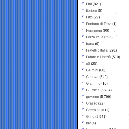
Fini
(821)
fioriere
(5)
Fitto
(27)
Fontana di Trevi
(1)
Formigoni
(90)
Forza Italia
(596)
frana
(9)
Fratelli d'Italia
(291)
Futuro e Libertà
(510)
g8
(25)
Gelmini
(68)
Genova
(542)
Giannino
(10)
Giustizia
(5.784)
governo
(5.799)
Grasso
(22)
Green Italia
(1)
Grillo
(2.941)
Idv
(4)