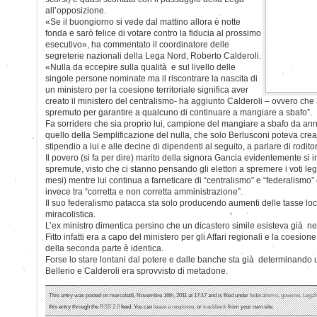
all’opposizione.
«Se il buongiorno si vede dal mattino allora è notte
fonda e sarò felice di votare contro la fiducia al prossimo
esecutivo», ha commentato il coordinatore delle
segreterie nazionali della Lega Nord, Roberto Calderoli.
«Nulla da eccepire sulla qualità e sul livello delle
singole persone nominate ma il riscontrare la nascita di
un ministero per la coesione territoriale significa aver
creato il ministero del centralismo- ha aggiunto Calderoli – ovvero che
spremuto per garantire a qualcuno di continuare a mangiare a sbafo”.
Fa sorridere che sia proprio lui, campione del mangiare a sbafo da ann
quello della Semplificazione del nulla, che solo Berlusconi poteva cre
stipendio a lui e alle decine di dipendenti al seguito, a parlare di roditor
Il povero (si fa per dire) marito della signora Gancia evidentemente si 
spremute, visto che ci stanno pensando gli elettori a spremere i voti leg
mesi) mentre lui continua a farneticare di “centralismo” e “federalismo
invece tra “corretta e non corretta amministrazione”.
Il suo federalismo patacca sta solo producendo aumenti delle tasse loca
miracolistica.
L’ex ministro dimentica persino che un dicastero simile esisteva già n
Fitto infatti era a capo del ministero per gli Affari regionali e la coesio
della seconda parte è identica.
Forse lo stare lontani dal potere e dalle banche sta già determinando un
Bellerio e Calderoli era sprovvisto di metadone.
This entry was posted on mercoledì, Novembre 16th, 2011 at 17:17 and is filed under
federalismo
,
governo
,
Lega
this entry through the
RSS 2.0
feed. You can
leave a response
, or
trackback
from your own site.