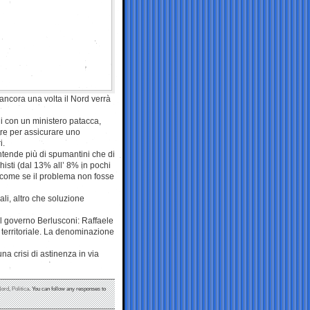
 ancora una volta il Nord verrà
i con un ministero patacca,
are per assicurare uno
i.
intende più di spumantini che di
histi (dal 13% all’ 8% in pochi
” come se il problema non fosse
li, altro che soluzione
el governo Berlusconi: Raffaele
ne territoriale. La denominazione
a crisi di astinenza in via
Nord
,
Politica
. You can follow any responses to