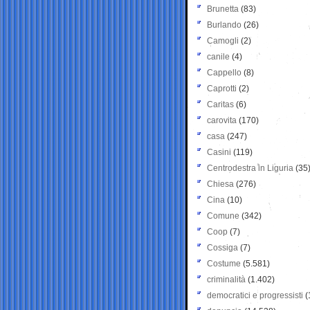
Brunetta
(83)
Burlando
(26)
Camogli
(2)
canile
(4)
Cappello
(8)
Caprotti
(2)
Caritas
(6)
carovita
(170)
casa
(247)
Casini
(119)
Centrodestra in Liguria
(35
Chiesa
(276)
Cina
(10)
Comune
(342)
Coop
(7)
Cossiga
(7)
Costume
(5.581)
criminalità
(1.402)
democratici e progressisti
(