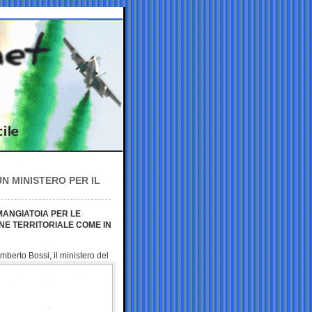
UN MINISTERO PER IL
MANGIATOIA PER LE
NE TERRITORIALE COME IN
mberto Bossi, il
ministero del