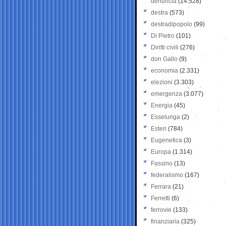
denuncia
(14.528)
destra
(573)
destradipopolo
(99)
Di Pietro
(101)
Diritti civili
(276)
don Gallo
(9)
economia
(2.331)
elezioni
(3.303)
emergenza
(3.077)
Energia
(45)
Esselunga
(2)
Esteri
(784)
Eugenetica
(3)
Europa
(1.314)
Fassino
(13)
federalismo
(167)
Ferrara
(21)
Ferretti
(6)
ferrovie
(133)
finanziaria
(325)