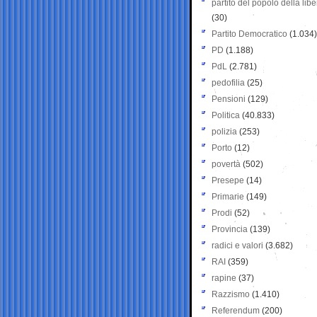
partito del popolo della libe
(30)
Partito Democratico
(1.034)
PD
(1.188)
PdL
(2.781)
pedofilia
(25)
Pensioni
(129)
Politica
(40.833)
polizia
(253)
Porto
(12)
povertà
(502)
Presepe
(14)
Primarie
(149)
Prodi
(52)
Provincia
(139)
radici e valori
(3.682)
RAI
(359)
rapine
(37)
Razzismo
(1.410)
Referendum
(200)