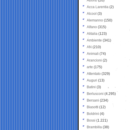
Aborto
(20)
Acca Larentia
(2)
Alcool
(3)
Alemanno
(150)
Alfano
(315)
Alitalia
(123)
Ambiente
(341)
AN
(210)
Animali
(74)
Arancioni
(2)
arte
(175)
Attentato
(329)
Auguri
(13)
Batini
(3)
Berlusconi
(4.295)
Bersani
(234)
Biasotti
(12)
Boldrini
(4)
Bossi
(1.221)
Brambilla
(38)