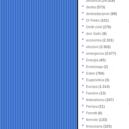
denuncia
(14.528)
destra
(573)
destradipopolo
(99)
Di Pietro
(101)
Diritti civili
(276)
don Gallo
(9)
economia
(2.331)
elezioni
(3.303)
emergenza
(3.077)
Energia
(45)
Esselunga
(2)
Esteri
(784)
Eugenetica
(3)
Europa
(1.314)
Fassino
(13)
federalismo
(167)
Ferrara
(21)
Ferretti
(6)
ferrovie
(133)
finanziaria
(325)