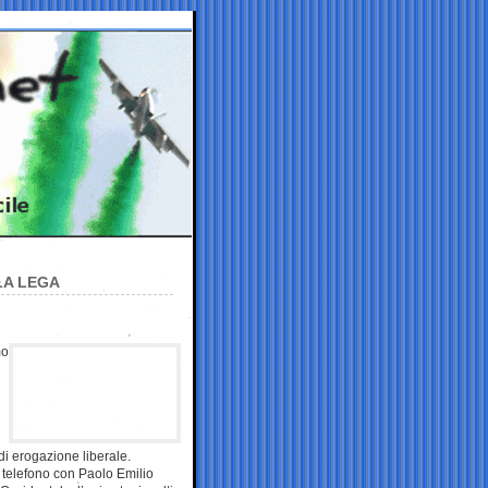
 LA LEGA
mo
di erogazione liberale.
l telefono con Paolo Emilio