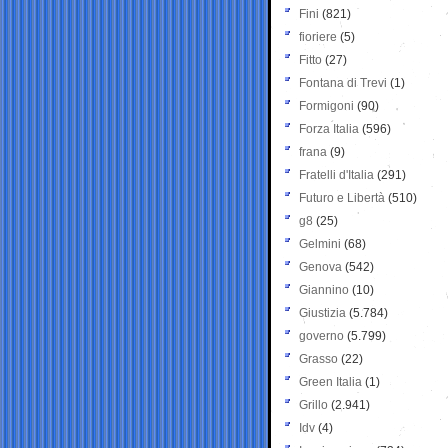
Fini
(821)
fioriere
(5)
Fitto
(27)
Fontana di Trevi
(1)
Formigoni
(90)
Forza Italia
(596)
frana
(9)
Fratelli d'Italia
(291)
Futuro e Libertà
(510)
g8
(25)
Gelmini
(68)
Genova
(542)
Giannino
(10)
Giustizia
(5.784)
governo
(5.799)
Grasso
(22)
Green Italia
(1)
Grillo
(2.941)
Idv
(4)