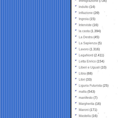
Immigrazione
(734)
indulto
(14)
inflazione
(26)
Ingroia
(15)
Interviste
(16)
la casta
(1.394)
La Destra
(45)
La Sapienza
(5)
Lavoro
(1.316)
LegaNord
(2.411)
Letta Enrico
(154)
Liberi e Uguali
(10)
Libia
(68)
Libri
(33)
Liguria Futurista
(25)
mafia
(543)
manifesto
(7)
Margherita
(16)
Maroni
(171)
Mastella
(16)