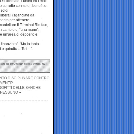
ccidentale, l’unico tra i molti
 corrotto con soldi, benefit e
 soldi.
liberali (sganciate da
umento per ottenere
mantellare il Terminal Rinfuse,
 in cambio di “una mano”,
ne un’area di deposito e
 finanziato”. “Ma io tanto
 e quindici a Toti…”.
es to this entry through the
RSS 2.0
feed. You
ENTO DISCIPLINARE CONTRO
MENTI?
ROFITTI DELLE BANCHE
A NESSUNO
»