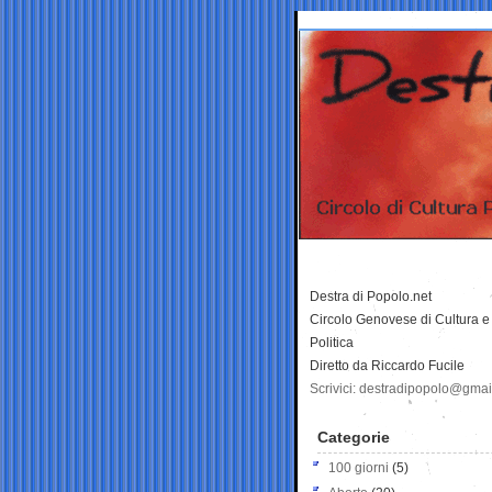
Destra di Popolo.net
Circolo Genovese di Cultura e
Politica
Diretto da Riccardo Fucile
Scrivici: destradipopolo@gma
Categorie
100 giorni
(5)