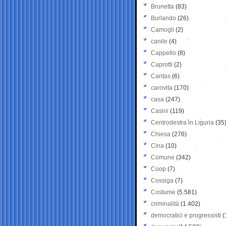
Brunetta
(83)
Burlando
(26)
Camogli
(2)
canile
(4)
Cappello
(8)
Caprotti
(2)
Caritas
(6)
carovita
(170)
casa
(247)
Casini
(119)
Centrodestra in Liguria
(35
Chiesa
(276)
Cina
(10)
Comune
(342)
Coop
(7)
Cossiga
(7)
Costume
(5.581)
criminalità
(1.402)
democratici e progressisti
(