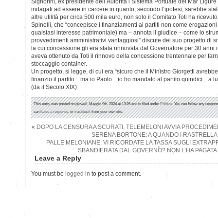
Signorini, ex presidente dell’Autorità i Sistema Portuale del Mar Ligure O
indagati ad essere in carcere in quanto, secondo l’ipotesi, sarebbe stato
altre utilità per circa 500 mila euro, non solo il Comitato Toti ha ricevuto
Spinelli, che “concepisce i finanziamenti ai partiti non come erogazioni 
qualsiasi interesse patrimoniale) ma – annota il giudice – come lo str
provvedimenti amministrativi vantaggiosi” discute del suo progetto di s
la cui concessione gli era stata rinnovata dal Governatore per 30 anni
aveva ottenuto da Toti il rinnovo della concessione trentennale per far
stoccaggio container.
Un progetto, si legge, di cui era “sicuro che il Ministro Giorgetti avrebbe
finanzio il partito…ma io Paolo…io ho mandato al partito quindici…a lui
(da il Secolo XIX)
This entry was posted on giovedì, Maggio 9th, 2024 at 13:26 and is filed under
Politica
. You can follow any respons
can
leave a response
, or
trackback
from your own site.
«
DOPO LA CENSURA A SCURATI, TELEMELONI AVVIA PROCEDIM
SERENA BORTONE: A QUANDO I RASTRELLA
PALLE MELONIANE: VI RICORDATE LA TASSA SUGLI EXTRAP
SBANDIERATA DAL GOVERNO? NON L’HA PAGAT
Leave a Reply
You must be
logged in
to post a comment.