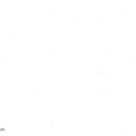
)
19)