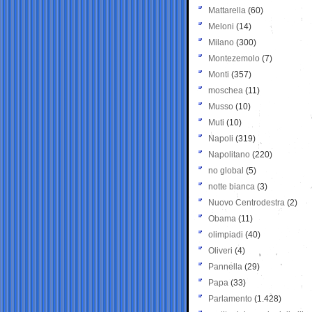
Mattarella
(60)
Meloni
(14)
Milano
(300)
Montezemolo
(7)
Monti
(357)
moschea
(11)
Musso
(10)
Muti
(10)
Napoli
(319)
Napolitano
(220)
no global
(5)
notte bianca
(3)
Nuovo Centrodestra
(2)
Obama
(11)
olimpiadi
(40)
Oliveri
(4)
Pannella
(29)
Papa
(33)
Parlamento
(1.428)