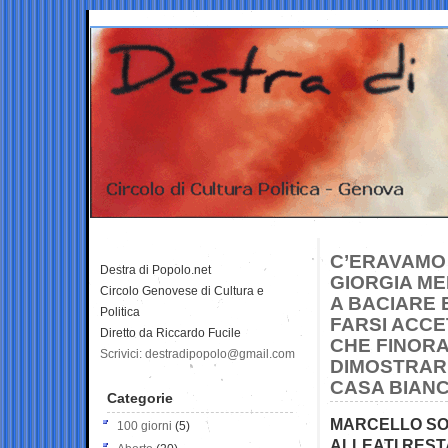
C’ERAVAMO 
Destra di Popolo.net
GIORGIA ME
Circolo Genovese di Cultura e
A BACIARE 
Politica
FARSI ACCE
Diretto da Riccardo Fucile
CHE FINORA
Scrivici: destradipopolo@gmail.com
DIMOSTRAR
CASA BIAN
Categorie
MARCELLO SOR
100 giorni
(5)
ALLEATI REST