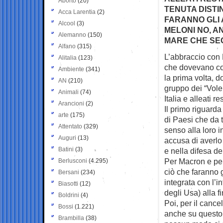
Aborto
(20)
TENUTA DISTI
Acca Larentia
(2)
FARANNO GLI 
Alcool
(3)
MELONI NO, AN
Alemanno
(150)
MARE CHE SEG
Alfano
(315)
L’abbraccio con 
Alitalia
(123)
che
dovevano con
Ambiente
(341)
la prima volta, d
AN
(210)
gruppo dei “Vole
Animali
(74)
Italia e alleati 
Arancioni
(2)
Il primo riguard
arte
(175)
di Paesi che da
Attentato
(329)
senso alla loro 
Auguri
(13)
accusa di averlo 
Batini
(3)
e nella difesa de
Per Macron e per 
Berlusconi
(4.295)
ciò che faranno 
Bersani
(234)
integrata con l’i
Biasotti
(12)
degli Usa) alla fi
Boldrini
(4)
Poi, per il canc
Bossi
(1.221)
anche su questo M
Brambilla
(38)