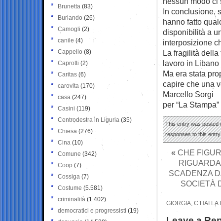
nessun modo ci s
Brunetta
(83)
In conclusione, s
Burlando
(26)
hanno fatto qualc
Camogli
(2)
disponibilità a u
canile
(4)
interposizione c
Cappello
(8)
La fragilità dell
lavoro in Libano
Caprotti
(2)
Ma era stata prop
Caritas
(6)
capire che una v
carovita
(170)
Marcello Sorgi
casa
(247)
per “La Stampa”
Casini
(119)
Centrodestra in Liguria
(35)
This entry was posted o
Chiesa
(276)
responses to this entr
Cina
(10)
«
CHE FIGUR
Comune
(342)
RIGUARDA 
Coop
(7)
SCADENZA DA
Cossiga
(7)
SOCIETÀ 
Costume
(5.581)
criminalità
(1.402)
GIORGIA, C’HAI L
democratici e progressisti
(19)
Leave a Rep