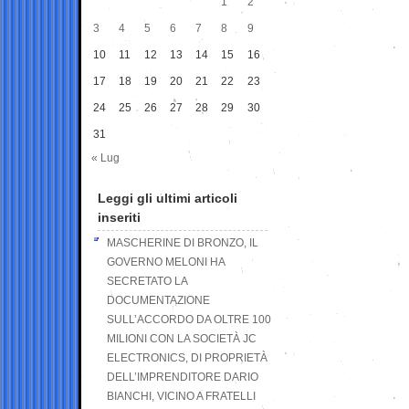
1
2
3
4
5
6
7
8
9
10
11
12
13
14
15
16
17
18
19
20
21
22
23
24
25
26
27
28
29
30
31
« Lug
Leggi gli ultimi articoli
inseriti
MASCHERINE DI BRONZO, IL
GOVERNO MELONI HA
SECRETATO LA
DOCUMENTAZIONE
SULL’ACCORDO DA OLTRE 100
MILIONI CON LA SOCIETÀ JC
ELECTRONICS, DI PROPRIETÀ
DELL’IMPRENDITORE DARIO
BIANCHI, VICINO A FRATELLI