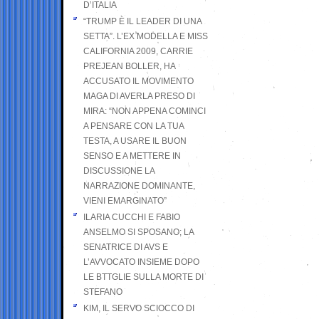
D’ITALIA
“TRUMP È IL LEADER DI UNA
SETTA”. L’EX MODELLA E MISS
CALIFORNIA 2009, CARRIE
PREJEAN BOLLER, HA
ACCUSATO IL MOVIMENTO
MAGA DI AVERLA PRESO DI
MIRA: “NON APPENA COMINCI
A PENSARE CON LA TUA
TESTA, A USARE IL BUON
SENSO E A METTERE IN
DISCUSSIONE LA
NARRAZIONE DOMINANTE,
VIENI EMARGINATO”
ILARIA CUCCHI E FABIO
ANSELMO SI SPOSANO; LA
SENATRICE DI AVS E
L’AVVOCATO INSIEME DOPO
LE BTTGLIE SULLA MORTE DI
STEFANO
KIM, IL SERVO SCIOCCO DI