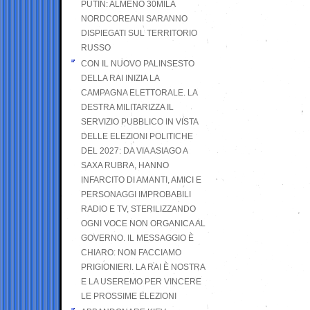
PUTIN: ALMENO 30MILA
NORDCOREANI SARANNO
DISPIEGATI SUL TERRITORIO
RUSSO
CON IL NUOVO PALINSESTO
DELLA RAI INIZIA LA
CAMPAGNA ELETTORALE. LA
DESTRA MILITARIZZA IL
SERVIZIO PUBBLICO IN VISTA
DELLE ELEZIONI POLITICHE
DEL 2027: DA VIA ASIAGO A
SAXA RUBRA, HANNO
INFARCITO DI AMANTI, AMICI E
PERSONAGGI IMPROBABILI
RADIO E TV, STERILIZZANDO
OGNI VOCE NON ORGANICA AL
GOVERNO. IL MESSAGGIO È
CHIARO: NON FACCIAMO
PRIGIONIERI. LA RAI È NOSTRA
E LA USEREMO PER VINCERE
LE PROSSIME ELEZIONI