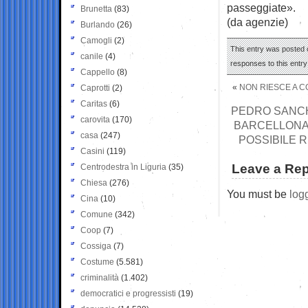
passeggiate».
Brunetta
(83)
(da agenzie)
Burlando
(26)
Camogli
(2)
This entry was posted o
canile
(4)
responses to this entr
Cappello
(8)
«
NON RIESCE A C
Caprotti
(2)
Caritas
(6)
PEDRO SANCH
carovita
(170)
BARCELLONA
casa
(247)
POSSIBILE 
Casini
(119)
Leave a Rep
Centrodestra in Liguria
(35)
Chiesa
(276)
You must be
log
Cina
(10)
Comune
(342)
Coop
(7)
Cossiga
(7)
Costume
(5.581)
criminalità
(1.402)
democratici e progressisti
(19)