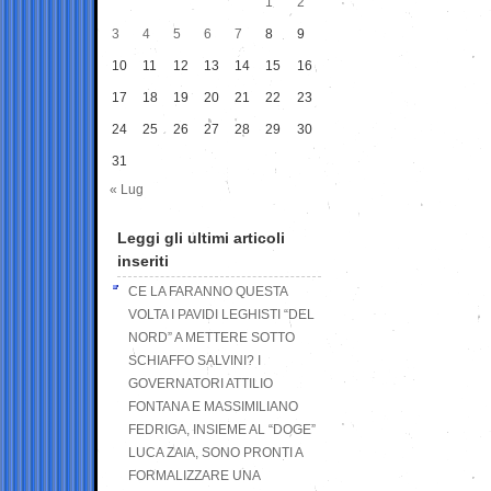
1
2
3
4
5
6
7
8
9
10
11
12
13
14
15
16
17
18
19
20
21
22
23
24
25
26
27
28
29
30
31
« Lug
Leggi gli ultimi articoli
inseriti
CE LA FARANNO QUESTA
VOLTA I PAVIDI LEGHISTI “DEL
NORD” A METTERE SOTTO
SCHIAFFO SALVINI? I
GOVERNATORI ATTILIO
FONTANA E MASSIMILIANO
FEDRIGA, INSIEME AL “DOGE”
LUCA ZAIA, SONO PRONTI A
FORMALIZZARE UNA