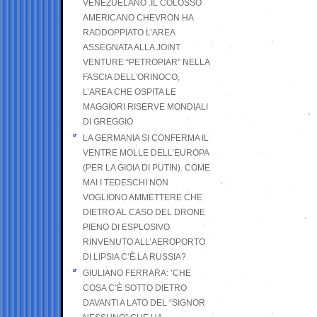
VENEZUELANO .IL COLOSSO
AMERICANO CHEVRON HA
RADDOPPIATO L’AREA
ASSEGNATA ALLA JOINT
VENTURE “PETROPIAR” NELLA
FASCIA DELL’ORINOCO,
L’AREA CHE OSPITA LE
MAGGIORI RISERVE MONDIALI
DI GREGGIO
LA GERMANIA SI CONFERMA IL
VENTRE MOLLE DELL’EUROPA
(PER LA GIOIA DI PUTIN). COME
MAI I TEDESCHI NON
VOGLIONO AMMETTERE CHE
DIETRO AL CASO DEL DRONE
PIENO DI ESPLOSIVO
RINVENUTO ALL’AEROPORTO
DI LIPSIA C’È LA RUSSIA?
GIULIANO FERRARA: ’CHE
COSA C’È SOTTO DIETRO
DAVANTI A LATO DEL “SIGNOR