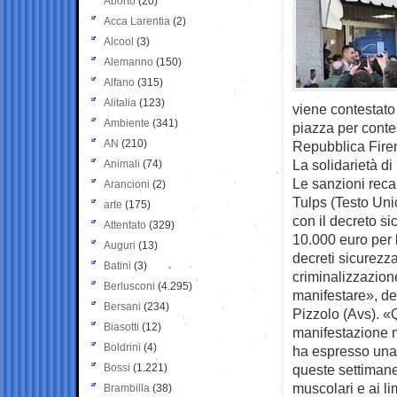
Aborto
(20)
Acca Larentia
(2)
Alcool
(3)
Alemanno
(150)
Alfano
(315)
Alitalia
(123)
viene contestato 
Ambiente
(341)
piazza per conte
AN
(210)
Repubblica Fire
La solidarietà di
Animali
(74)
Le sanzioni recap
Arancioni
(2)
Tulps (Testo Uni
arte
(175)
con il decreto s
Attentato
(329)
10.000 euro per 
Auguri
(13)
decreti sicurezz
Batini
(3)
criminalizzazione
Berlusconi
(4.295)
manifestare», de
Bersani
(234)
Pizzolo (Avs). «
Biasotti
(12)
manifestazione mo
Boldrini
(4)
ha espresso una c
Bossi
(1.221)
queste settimane
muscolari e ai li
Brambilla
(38)