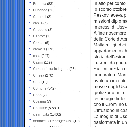
in atto per cont
Brunetta
(83)
lo scorso ottobre
Burlando
(26)
Peskov, aveva pr
Camogli
(2)
missioni diploma
canile
(4)
interessi di Uss»
Cappello
(8)
A fine novembre 
Caprotti
(2)
della Corte d’App
Caritas
(6)
Matteis. I giudic
carovita
(170)
appartamento che 
casa
(247)
storia dell’estra
Le armi da guerr
Casini
(119)
Sull’inchiesta c
Centrodestra in Liguria
(35)
procuratore Marc
Chiesa
(276)
avuto un incontr
Cina
(10)
mosse dagli Usa,
Comune
(342)
ipotizzano un ruo
Coop
(7)
tecnologie hi-te
Cossiga
(7)
che il Cremlino u
Costume
(5.581)
L’irruzione in ca
criminalità
(1.402)
La moglie di Us
democratici e progressisti
(19)
trasformata in u