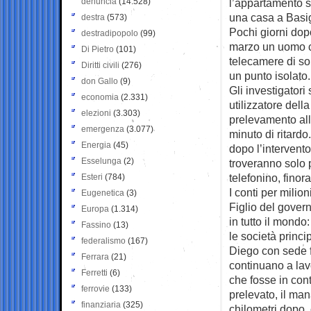
denuncia
(14.528)
l’appartamento si
una casa a Basig
destra
(573)
Pochi giorni dop
destradipopolo
(99)
marzo un uomo co
Di Pietro
(101)
telecamere di so
Diritti civili
(276)
un punto isolato.
don Gallo
(9)
Gli investigatori
economia
(2.331)
utilizzatore del
elezioni
(3.303)
prelevamento all
emergenza
(3.077)
minuto di ritardo
Energia
(45)
dopo l’intervento
Esselunga
(2)
troveranno solo 
telefonino, finora
Esteri
(784)
I conti per milion
Eugenetica
(3)
Figlio del gover
Europa
(1.314)
in tutto il mondo:
Fassino
(13)
le società princi
federalismo
(167)
Diego con sede f
Ferrara
(21)
continuano a lav
Ferretti
(6)
che fosse in cont
ferrovie
(133)
prelevato, il ma
finanziaria
(325)
chilometri dopo, 