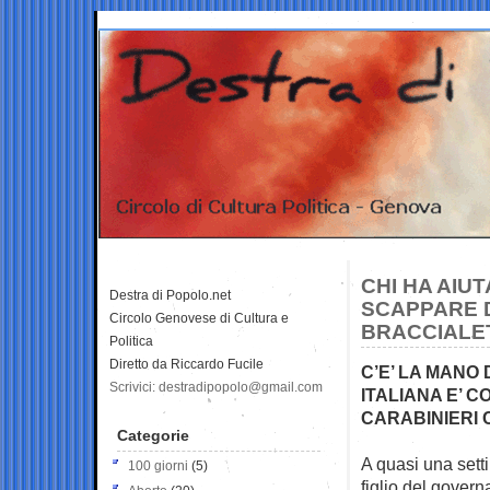
CHI HA AIU
Destra di Popolo.net
SCAPPARE D
Circolo Genovese di Cultura e
BRACCIALE
Politica
Diretto da Riccardo Fucile
C’E’ LA MANO 
Scrivici: destradipopolo@gmail.com
ITALIANA E’ 
CARABINIERI 
Categorie
A quasi una sett
100 giorni
(5)
figlio del govern