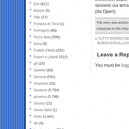
Fini
(821)
sloveno via terra
fioriere
(5)
(da Open)
Fitto
(27)
This entry was posted 
Fontana di Trevi
(1)
responses to this entr
Formigoni
(90)
Forza Italia
(596)
«
TUTTI I RITARDI D
INTERVISTA ALLA 
frana
(9)
Fratelli d'Italia
(291)
Leave a Rep
Futuro e Libertà
(510)
g8
(25)
You must be
log
Gelmini
(68)
Genova
(542)
Giannino
(10)
Giustizia
(5.784)
governo
(5.799)
Grasso
(22)
Green Italia
(1)
Grillo
(2.941)
Idv
(4)