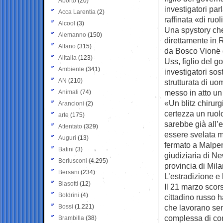
Aborto
(20)
investigatori pa
Acca Larentia
(2)
raffinata «di ruol
Alcool
(3)
Una spystory che
Alemanno
(150)
direttamente in 
Alfano
(315)
da Bosco Vione d
Alitalia
(123)
Uss, figlio del g
Ambiente
(341)
investigatori sos
AN
(210)
strutturata di uo
messo in atto un 
Animali
(74)
«Un blitz chirur
Arancioni
(2)
certezza un ruol
arte
(175)
sarebbe già all’e
Attentato
(329)
essere svelata mo
Auguri
(13)
fermato a Malpen
Batini
(3)
giudiziaria di Ne
Berlusconi
(4.295)
provincia di Mila
Bersani
(234)
L’estradizione e
Biasotti
(12)
Il 21 marzo scors
Boldrini
(4)
cittadino russo h
Bossi
(1.221)
che lavorano sen
complessa di com
Brambilla
(38)