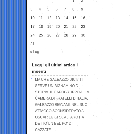
1
2
3
4
5
6
7
8
9
10
11
12
13
14
15
16
17
18
19
20
21
22
23
24
25
26
27
28
29
30
31
« Lug
Leggi gli ultimi articoli
inseriti
MA CHE GALEAZZO DICI? TI
SERVE UN BIGNAMINO DI
STORIA. IL CAPOGRUPPO ALLA
CAMERA DI FRATELLI D’ITALIA,
GALEAZZO BIGNAMI, NEL SUO
ATTACCO SCONSIDERATO A
OSCAR LUIGI SCALFARO HA
DETTO UN BEL PO’ DI
CAZZATE