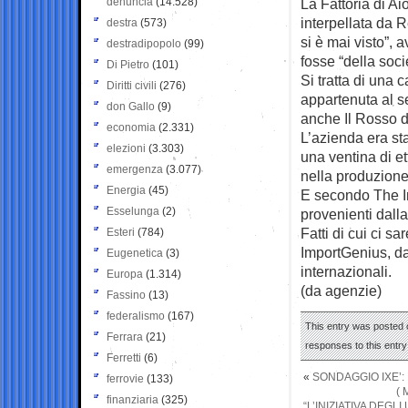
denuncia
(14.528)
La Fattoria di A
interpellata da
destra
(573)
si è mai visto”, 
destradipopolo
(99)
fosse “della soci
Di Pietro
(101)
Si tratta di una 
Diritti civili
(276)
appartenuta al s
don Gallo
(9)
anche Il Rosso 
economia
(2.331)
L’azienda era st
elezioni
(3.303)
una ventina di ett
emergenza
(3.077)
nella produzione
Energia
(45)
E secondo The In
Esselunga
(2)
provenienti dall
Fatti di cui ci s
Esteri
(784)
ImportGenius, da
Eugenetica
(3)
internazionali.
Europa
(1.314)
(da agenzie)
Fassino
(13)
federalismo
(167)
This entry was posted 
Ferrara
(21)
responses to this entr
Ferretti
(6)
«
SONDAGGIO IXE’:
ferrovie
(133)
( 
finanziaria
(325)
“L’INIZIATIVA DEGL