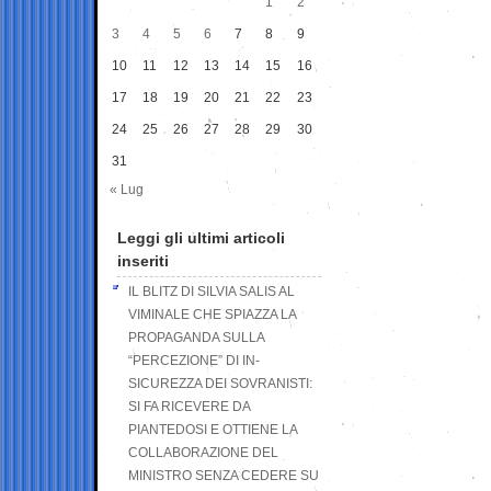
1
2
3
4
5
6
7
8
9
10
11
12
13
14
15
16
17
18
19
20
21
22
23
24
25
26
27
28
29
30
31
« Lug
Leggi gli ultimi articoli
inseriti
IL BLITZ DI SILVIA SALIS AL
VIMINALE CHE SPIAZZA LA
PROPAGANDA SULLA
“PERCEZIONE” DI IN-
SICUREZZA DEI SOVRANISTI:
SI FA RICEVERE DA
PIANTEDOSI E OTTIENE LA
COLLABORAZIONE DEL
MINISTRO SENZA CEDERE SU