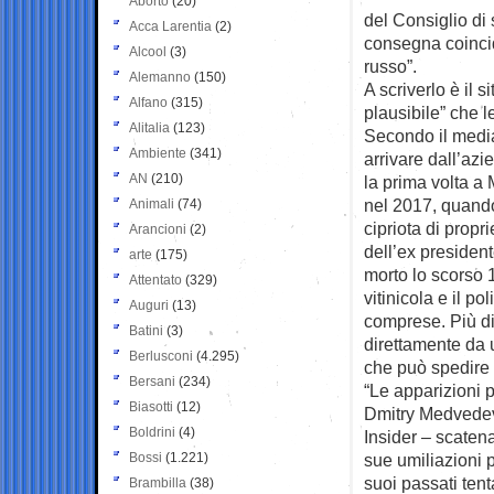
Aborto
(20)
del Consiglio di 
Acca Larentia
(2)
consegna coincid
Alcool
(3)
russo”.
Alemanno
(150)
A scriverlo è il 
Alfano
(315)
plausibile” che 
Alitalia
(123)
Secondo il media
Ambiente
(341)
arrivare dall’azi
AN
(210)
la prima volta a
nel 2017, quando
Animali
(74)
cipriota di propr
Arancioni
(2)
dell’ex president
arte
(175)
morto lo scorso 
Attentato
(329)
vitinicola e il p
Auguri
(13)
comprese. Più di
Batini
(3)
direttamente da 
Berlusconi
(4.295)
che può spedire 
Bersani
(234)
“Le apparizioni p
Biasotti
(12)
Dmitry Medvedev
Boldrini
(4)
Insider – scaten
Bossi
(1.221)
sue umiliazioni 
suoi passati tenta
Brambilla
(38)