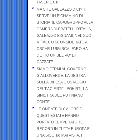
TASER E CP
MA CHE GALEAZZO DICI? TI
SERVE UN BIGNAMINO DI
STORIA. IL CAPOGRUPPO ALLA
CAMERA DI FRATELLI D’ITALIA,
GALEAZZO BIGNAMI, NEL SUO
ATTACCO SCONSIDERATO A
OSCAR LUIGI SCALFARO HA
DETTO UN BEL PO’ DI
CAZZATE
SIAMO FERMI AL GOVERNO
GIALLOVERDE: LA DESTRA
SULLA DIFESA È OSTAGGIO
DEI “PACIFISTI” LEGHISTI, LA
SINISTRA DEL PUTINIANO
CONTE
LE ONDATE DI CALORE DI
QUEST’ESTATE HANNO
PORTATO TEMPERATURE
RECORD IN TUTTA EUROPA E
UNA SICCITA’ MAI VISTA. I