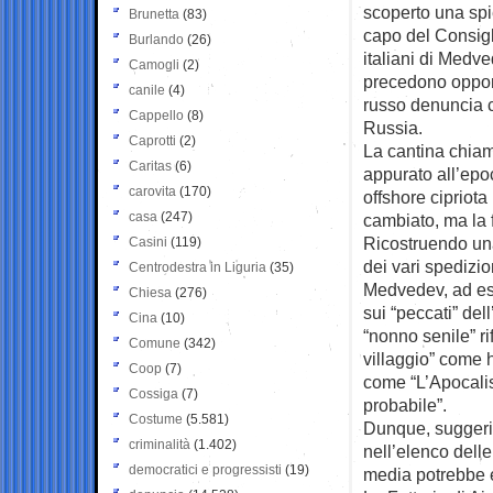
scoperto una spi
Brunetta
(83)
capo del Consigli
Burlando
(26)
italiani di Medv
Camogli
(2)
precedono opport
canile
(4)
russo denuncia co
Cappello
(8)
Russia.
Caprotti
(2)
La cantina chiam
Caritas
(6)
appurato all’epo
carovita
(170)
offshore cipriota 
casa
(247)
cambiato, ma la 
Ricostruendo una
Casini
(119)
dei vari spedizio
Centrodestra in Liguria
(35)
Medvedev, ad ese
Chiesa
(276)
sui “peccati” del
Cina
(10)
“nonno senile” rif
Comune
(342)
villaggio” come 
Coop
(7)
come “L’Apocali
Cossiga
(7)
probabile”.
Costume
(5.581)
Dunque, suggeris
criminalità
(1.402)
nell’elenco delle 
democratici e progressisti
(19)
media potrebbe e